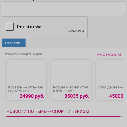
Отправить
ТОВАРЫ, СКИДКИ, АКЦИИ
Кровать «Агата» без
Косметический стол
Стол деревянны
подъёмного
с зеркалом+
механизма
подсветка
24990 руб.
35035 руб.
45000 р
«ДОЛЬЧЕ»
НОВОСТИ ПО ТЕМЕ -> СПОРТ И ТУРИЗМ