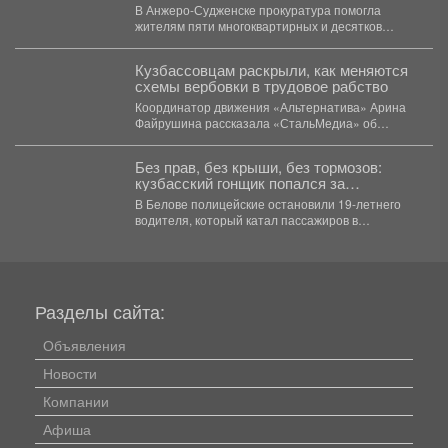
вмешалась
В Анжеро-Судженске прокуратура помогла
жителям пяти многоквартирных и десятков
частных домов вернуть воду. В...
Кузбассовцам раскрыли, как меняются
схемы вербовки в трудовое рабство
Координатор движения «Альтернатива» Арина
Файрушина рассказала «СтальМедиа» об
изменении схем вербовки в трудовое рабство.
Главное...
Без прав, без крыши, без тормозов:
кузбасский гонщик попался за
экстремальную езду
В Белове полицейские остановили 19-летнего
водителя, который катал пассажиров в
автомобиле без крыши и без...
Разделы сайта:
Объявления
Новости
Компании
Афиша