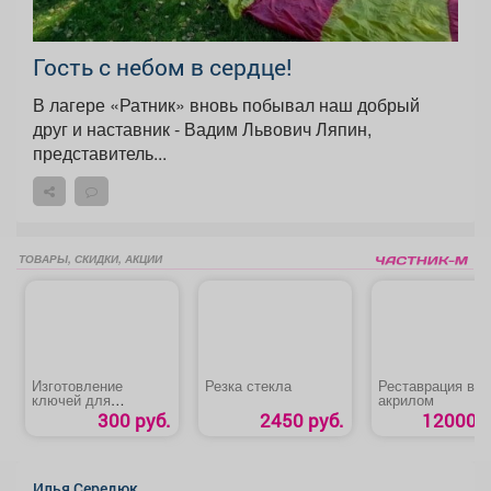
Гость с небом в сердце!
В лагере «Ратник» вновь побывал наш добрый
друг и наставник - Вадим Львович Ляпин,
представитель...
ТОВАРЫ, СКИДКИ, АКЦИИ
Изготовление
Резка стекла
Реставрация ван
ключей для
акрилом
домофонов
300 руб.
2450 руб.
12000 р
Илья Середюк