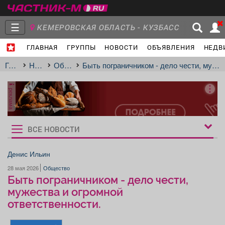
☰
КЕМЕРОВСКАЯ ОБЛАСТЬ - КУЗБАСС
ГЛАВНАЯ
ГРУППЫ
НОВОСТИ
ОБЪЯВЛЕНИЯ
НЕДВ
Главная
Группы
Новости
Главная
Новости
Общество
Быть пограничником - дело чести, мужества и огромной ответственности.
реклама
Объявления
Недвижимость
Услуги
ВСЕ НОВОСТИ
Рукбрики
новостей
Денис Ильин
28 мая 2026
Общество
Работа
Транспорт
Компании
Быть пограничником - дело чести,
мужества и огромной
ответственности.