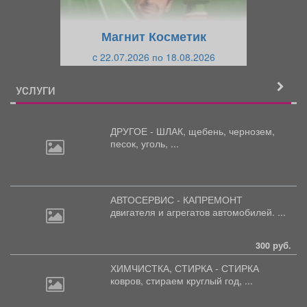
у
щ
щ
и
Магнит Косметик
и
й
c 22.07.2026 по 18.08.2026
й
УСЛУГИ
ДРУГОЕ - ШЛАК, щебень,
чернозем,
песок, уголь, ...
АВТОСЕРВИС - КАПРЕМОНТ
двигателя
и агрегатов автомобилей. ...
300 руб.
ХИМЧИСТКА, СТИРКА - СТИРКА
ковров,
стираем круглый год, ...