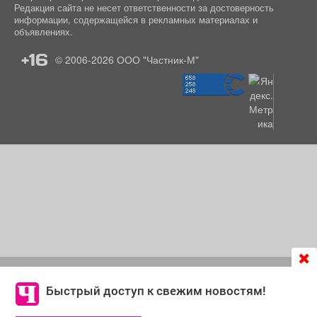
Редакция сайта не несет ответственности за достоверность
информации, содержащейся в рекламных материалах и
объявлениях.
+16
© 2006-2026
ООО "Частник-М"
Продолжая использовать сайт
chastnik-m.ru
, Вы даете
согласие на обработку файлов cookie, которые
Быстрый доступ к свежим новостям!
обеспечивают корректную работу сайта и сбора