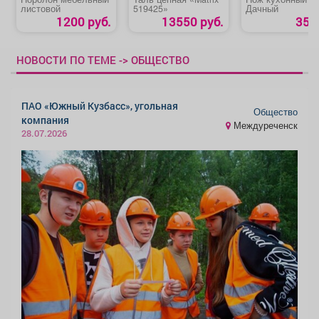
листовой
519425»
Дачный
1200 руб.
13550 руб.
35 р
НОВОСТИ ПО ТЕМЕ -> ОБЩЕСТВО
ПАО «Южный Кузбасс», угольная
Общество
компания
Междуреченск
28.07.2026