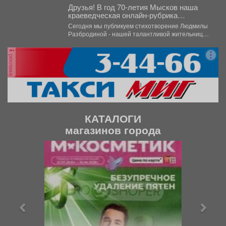
поколений....
Друзья! В год 70-летия Мысков наша
краеведческая онлайн-рубрика
«Поэтический вторникЪ» продолжает
Сегодня мы публикуем стихотворение Людмилы
знакомить вас с творчеством земляков.
Разбродиной - нашей талантливой жительницы
из посёлка Чувашка....
реклама
КАТАЛОГИ
магазинов города
П
С
р
л
е
е
д
д
ы
у
д
ю