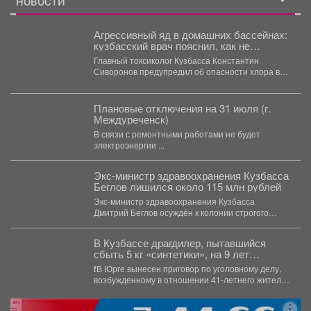
НОВОСТИ
Агрессивный яд в домашних бассейнах:
кузбасский врач пояснил, как не
отравиться
Главный токсиколог Кузбасса Константин
Сиворонов предупредил об опасности хлора в
бассейнах. Главный токсиколог Кузбасса...
Плановые отключения на 31 июля (г.
Междуреченск)
В связи с ремонтными работами не будет
электроэнергии ...
Экс-министр здравоохранения Кузбасса
Беглов лишился около 115 млн рублей
Экс-министр здравоохранения Кузбасса
Дмитрий Беглов осуждён к колонии строгого
режима за взятки. Во время 10-минутного...
В Кузбассе драгдилер, пытавшийся
сбыть 5 кг «синтетики», на 9 лет
отправится в колонию строгого режима
❗В Юрге вынесен приговор по уголовному делу,
возбужденному в отношении 41-летнего жителя
Кемерова. Он обвинялся...