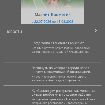
у
щ
щ
и
Магнит Косметик
и
й
c 22.07.2026 по 18.08.2026
й
НОВОСТИ
Когда тайга становится музеем?
Все мы с детства зачитывались рассказами
Джека Лондона о «Золотой лихорадке» на
Аляске. Но мало...
Взглянуть на историю города через
призму комсомольской организации.
К печати готовится книга новокузнецкого
журналиста Александра Шпрингера,
посвящённая коммунистическому союзу
молодёжи. Издание рассказывает не...
Кузбассовцам раскрыли, как меняются
схемы вербовки в трудовое рабство
Координатор движения «Альтернатива» Арина
Файрушина рассказала «СтальМедиа» об