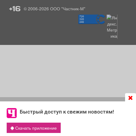
+16
© 2006-2026
ООО "Частник-М"
Продолжая использовать сайт
chastnik-m.ru
, Вы даете
согласие на обработку файлов cookie, которые
Быстрый доступ к свежим новостям!
обеспечивают корректную работу сайта и сбора
информации для улучшения качества сервисов.
Скачать приложение
Что такое cookie