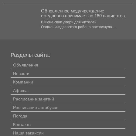
изменении схем вербовки в трудовое рабство.
Главное...
Обновленное медучреждение
ежедневно принимает по 180 пациентов.
В июне свои двери для жителей
Орджоникидзевского района распахнула
поликлиника № 6 Первой горбольницы. В...
Разделы сайта:
Объявления
Новости
Компании
Афиша
Расписание занятий
Расписание автобусов
Погода
Контакты
Наши вакансии