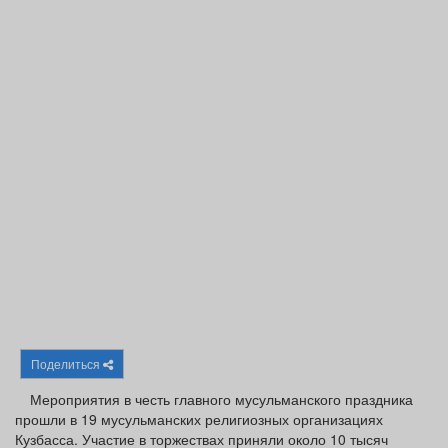
Афиша
Обучение
Проекты
Товары
Поздравления
Погода
ТВ программа
Я - пенсионер
Поделиться
Мероприятия в честь главного мусульманского праздника
прошли в 19 мусульманских религиозных организациях
Кузбасса. Участие в торжествах приняли около 10 тысяч