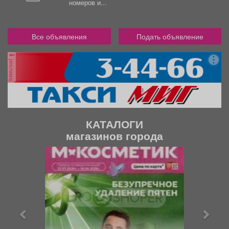
номеров и...
Все объявления
Подать объявление
реклама
КАТАЛОГИ
магазинов города
П
С
р
л
е
е
д
д
ы
у
д
ю