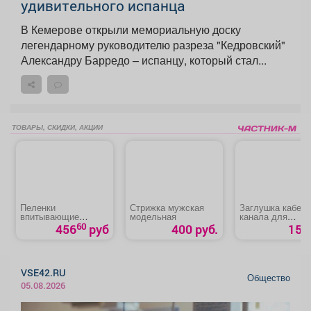
удивительного испанца
В Кемерове открыли мемориальную доску
легендарному руководителю разреза "Кедровский"
Александру Барредо – испанцу, который стал...
ТОВАРЫ, СКИДКИ, АКЦИИ
Пеленки
Стрижка мужская
Заглушка кабел
впитывающие
модельная
канала для
«Медлил» эконом
компьютерного
60
456
руб
400 руб.
15 р
стола
VSE42.RU
Общество
05.08.2026