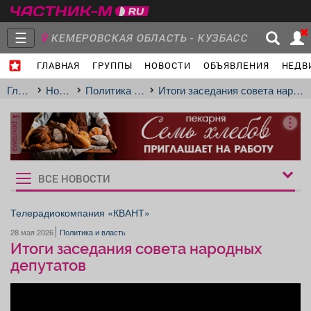
☰
КЕМЕРОВСКАЯ ОБЛАСТЬ - КУЗБАСС
ГЛАВНАЯ
ГРУППЫ
НОВОСТИ
ОБЪЯВЛЕНИЯ
НЕДВ
Главная
Группы
Новости
Главная
Новости
Политика и власть
Итоги заседания совета народных депутатов
реклама
Объявления
Недвижимость
Услуги
ВСЕ НОВОСТИ
Рукбрики
новостей
Телерадиокомпания «КВАНТ»
28 мая 2026
Политика и власть
Работа
Транспорт
Компании
Итоги заседания совета народных
депутатов