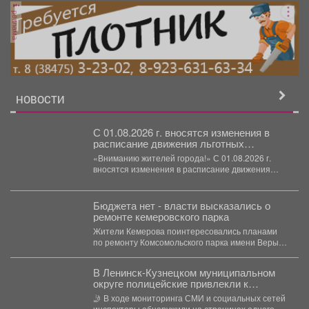
реклама
НОВОСТИ
С 01.08.2026 г. вносятся изменения в
расписание движения льготных
автобусов Междуреченского ГПК
«Вниманию жителей города!» С 01.08.2026 г.
вносятся изменения в расписание движения
автобусов Междуреченского ГПК,...
Бюджета нет - власти высказались о
ремонте кемеровского парка
Жители Кемерова поинтересовались планами
по ремонту Комсомольского парка имени Веры
Волошиной. – Расскажите,...
В Ленинск-Кузнецком муниципальном
округе полицейские привлекли к
ответственности автомобилистку за
🤳 В ходе мониторинга СМИ и социальных сетей
нарушение правил проезда перекрестка
инспекторы обнаружили на страницах одного из