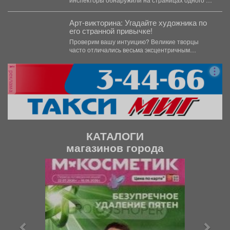
интернет-сообществ...
Арт-викторина: Угадайте художника по
его странной привычке!
Проверим вашу интуицию? Великие творцы
часто отличались весьма эксцентричным
поведением. Пишите в комментариях номер
правильного...
реклама
КАТАЛОГИ
магазинов города
П
С
р
л
е
е
д
д
ы
у