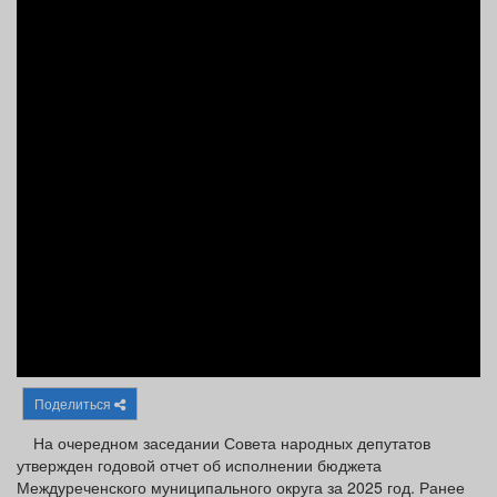
Афиша
Обучение
Проекты
Товары
Поздравления
Погода
ТВ программа
Я - пенсионер
Поделиться
На очередном заседании Совета народных депутатов
утвержден годовой отчет об исполнении бюджета
Междуреченского муниципального округа за 2025 год. Ранее