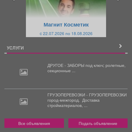
д
ю
у
щ
щ
и
Магнит Косметик
и
й
c 22.07.2026 по 18.08.2026
й
УСЛУГИ
ДРУГОЕ - ЗАБОРЫ под
ключ; ролетные,
секционные ...
ГРУЗОПЕРЕВОЗКИ - ГРУЗОПЕРЕВОЗКИ
город-межгород.
Доставка
стройматериалов, ...
Все объявления
Подать объявление