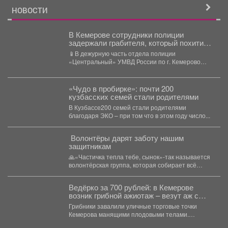
НОВОСТИ
В Кемерове сотрудники полиции
задержали грабителя, который похитил
из магазина коробку с деньгами
📱В дежурную часть отдела полиции
«Центральный» УМВД России по г. Кемерово
обратилась владелица продуктового магазина....
«Чудо в пробирке»: почти 200
кузбасских семей стали родителями
В Кузбассе200 семей стали родителями
благодаря ЭКО – при том что в этом году число...
️ Волонтёры дарят заботу нашим
защитникам
🙏«Частичка тепла тебе, сынок»-так называется
волонтёрская группа, которая собирает всё
необходимое для ребят, стоящих на...
Ведёрко за 700 рублей: в Кемерове
возник грибной ажиотаж – везут аж с
Алтая
Грибники завалили уличные торговые точки
Кемерова манящими плодовыми телами.
Корреспондент VSE42.Ru выяснил, где что есть...