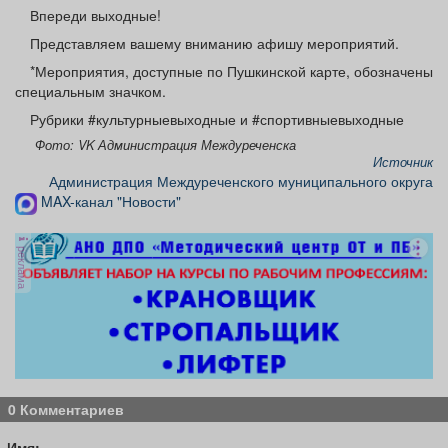
Афиша
Обучение
Проекты
Впереди выходные!
Представляем вашему вниманию афишу мероприятий.
*Мероприятия, доступные по Пушкинской карте, обозначены
специальным значком.
Рубрики #культурныевыходные и #спортивныевыходные
Товары
Поздравления
Погода
Фото: VK Администрация Междуреченска
Источник
Администрация Междуреченского муниципального округа
MAX-канал "Новости"
ТВ программа
Я - пенсионер
реклама
0 Комментариев
Имя: