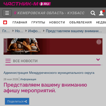
☰
КЕМЕРОВСКАЯ ОБЛАСТЬ - КУЗБАСС
ГЛАВНАЯ
ГРУППЫ
НОВОСТИ
ОБЪЯВЛЕНИЯ
НЕДВ
Главная
Группы
Новости
Главная
Новости
Информация
Представляем вашему вниманию афишу мероприятий.
реклама
Объявления
Недвижимость
Услуги
ВСЕ НОВОСТИ
Рукбрики
новостей
Администрация Междуреченского муниципального округа
28 мая 2026
Информация
Работа
Транспорт
Компании
Представляем вашему вниманию
афишу мероприятий.
Поделиться