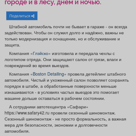
городе и в лесу, днём и ночью.
Афиша
Обучение
Проекты
Поделиться
Штабной автомобиль почти не бывает в гараже - он всегда
задействован. Чтобы он служил долго и надёжно, важны не
Товары
Поздравления
Погода
только модернизация и оснащение, но и обслуживание и
защита.
Компания
«Глэйско»
изготовила и передала чехлы с
логотипом отряда. Они защищают салон от грязи, влаги и
повреждений во время выездов.
ТВ программа
Я - пенсионер
Компания
«Boston Detailing»
провела детейлинг штабного
автомобиля. Чистый и ухоженный салон позволяет сохранять
порядок в штабе, а обработанные поверхности меньше
изнашиваются - в условиях частых выездов это помогает
машине дольше оставаться в рабочем состоянии.
А сотрудники автотехцентра «Сафари»
https://www.safary42.ru провели сезонный шиномонтаж.
Сезонный шиномонтаж - не просто формальность, а важная
мера для безопасности, экономии и долговечности
автомобиля.