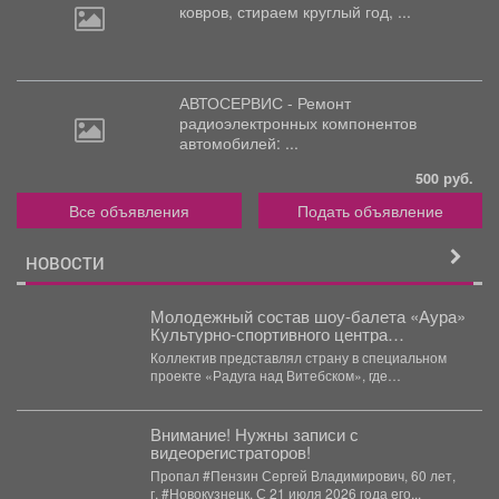
ковров,
стираем круглый год, ...
АВТОСЕРВИС - Ремонт
радиоэлектронных
компонентов
автомобилей: ...
500 руб.
Все объявления
Подать объявление
НОВОСТИ
Молодежный состав шоу-балета «Аура»
Культурно-спортивного центра
металлургов победил в международном
Коллектив представлял страну в специальном
конкурсе «Славянский базар» в
проекте «Радуга над Витебском», где
Витебске.
соревновались творческие коллективы из
России,...
Внимание! Нужны записи с
видеорегистраторов!
Пропал #Пензин Сергей Владимирович, 60 лет,
г. #Новокузнецк. С 21 июля 2026 года его...