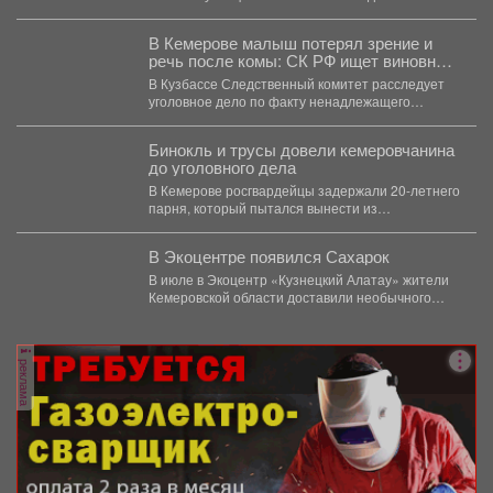
В Кемерове малыш потерял зрение и
речь после комы: СК РФ ищет виновных
в искалеченном детстве
В Кузбассе Следственный комитет расследует
уголовное дело по факту ненадлежащего
оказания медицинской помощи двухлетнему
мальчику....
Бинокль и трусы довели кемеровчанина
до уголовного дела
В Кемерове росгвардейцы задержали 20-летнего
парня, который пытался вынести из
гипермаркета необычный комплектвещей. В...
В Экоцентре появился Сахарок
В июле в Экоцентр «Кузнецкий Алатау» жители
Кемеровской области доставили необычного
гостя - крошечного косуленка,...
реклама