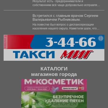
Результат есть - предприниматели и
рекламой и приведению фасадов в
собственники всё чаще добровольно исправляют
порядок.
недочёты. Такая работа не...
Встретился с главным врачом Сергеем
Валерьевичем Рыбниковым.
На повестке был вопрос о диспансеризации
населения нашего округа. Наметили шаги, чтобы
увеличить охват жителей:...
реклама
КАТАЛОГИ
магазинов города
П
С
р
л
е
е
д
д