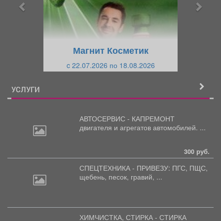
ы
у
д
ю
у
щ
щ
и
Магнит Косметик
и
й
c 22.07.2026 по 18.08.2026
й
УСЛУГИ
АВТОСЕРВИС - КАПРЕМОНТ
двигателя
и агрегатов автомобилей. ...
300 руб.
СПЕЦТЕХНИКА - ПРИВЕЗУ: ПГС,
ПЩС,
щебень, песок, гравий, ...
ХИМЧИСТКА, СТИРКА - СТИРКА