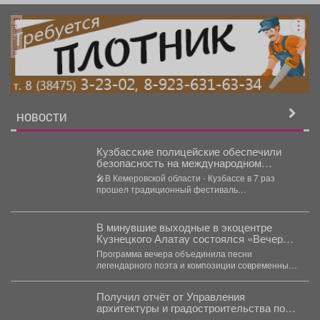
реклама
НОВОСТИ
Кузбасские полицейские обеспечили
безопасность на международном
музыкальном фестивале «Симфоночь»
🎤В Кемеровской области - Кузбассе в 7 раз
прошел традиционный фестиваль
«Симфоночь». 👏В музее-заповеднике...
В минувшие выходные в экоцентре
Кузнецкого Алатау состоялся «Вечер
бардовской песни», посвященный
Программа вечера объединила песни
творчеству поэта, писателя, барда
легендарного поэта и композиции современных
Владимира Высоцкого.
авторов‑бардов. На сцену вышли исполнители...
Получил отчёт от Управления
архитектуры и градостроительства по
борьбе с несанкционированной