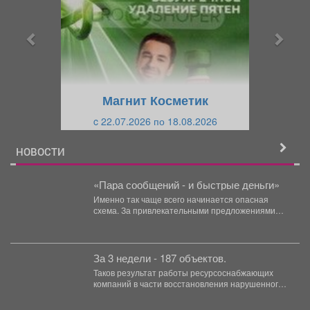
д
д
ы
у
д
ю
у
щ
щ
и
Магнит Косметик
и
й
c 22.07.2026 по 18.08.2026
й
НОВОСТИ
«Пара сообщений - и быстрые деньги»
Именно так чаще всего начинается опасная
схема. За привлекательными предложениями
могут скрываться люди, которые пытаются...
За 3 недели - 187 объектов.
Таков результат работы ресурсоснабжающих
компаний в части восстановления нарушенного
благоустройства. На данный момент в разных...