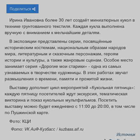
Афиша
Обучение
Проекты
Поделиться
Ирина Ивановна более 30 лет создаёт миниатюрных кукол в
технике грунтованного текстиля. Каждая кукла выполнена
вручную с вниманием к мельчайшим деталям.
Товары
Поздравления
Погода
В экспозиции представлены серии, посвящённые
историческим костюмам, национальным образам народов
мира, литературным и сказочным персонажам, героям
истории и культуры, а также жанровым сценам. Особое место
занимает серия «Дорогие мои старики» - одна из самых
узнаваемых в творчестве художницы. В этих работах звучат
ТВ программа
Я - пенсионер
размышления о времени, памяти и прожитой жизни.
Выставку дополнит цикл мероприятий «Кукольная пятница»:
каждую пятницу посетителей ждут экскурсия, тематическая
викторина и показ кукольных мультфильмов. Посетить
выставку можно будет ежедневно с 11:00 до 20:00, в том числе
по Пушкинской карте.
Фото: КЦИ
Фото: VK АиФ-Кузбасс / kuzbass.aif.ru
Источник