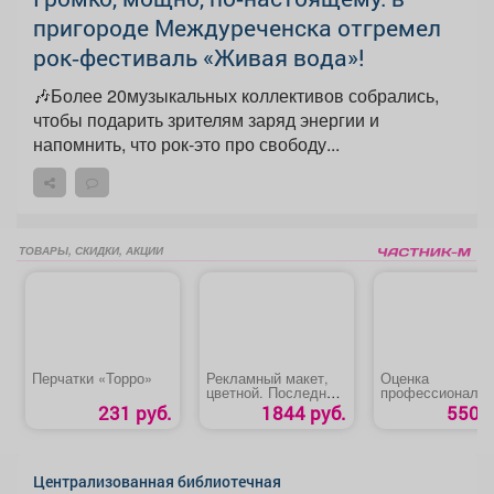
пригороде Междуреченска отгремел
рок‑фестиваль «Живая вода»!
🎶Более 20музыкальных коллективов собрались,
чтобы подарить зрителям заряд энергии и
напомнить, что рок-это про свободу...
ТОВАРЫ, СКИДКИ, АКЦИИ
Перчатки «Торро»
Рекламный макет,
Оценка
цветной. Последняя
профессиональ
полоса.
рисков
231 руб.
1844 руб.
550 р
Централизованная библиотечная