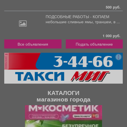
500 руб.
ПОДСОБНЫЕ РАБОТЫ - КОПАЕМ
небольшие
сливные ямы, траншеи, в ...
1 000 руб.
Все объявления
Подать объявление
реклама
КАТАЛОГИ
магазинов города
П
С
р
л
е
е