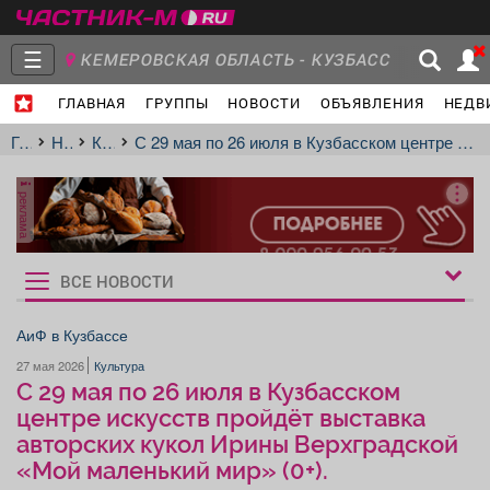
☰
КЕМЕРОВСКАЯ ОБЛАСТЬ - КУЗБАСС
ГЛАВНАЯ
ГРУППЫ
НОВОСТИ
ОБЪЯВЛЕНИЯ
НЕДВ
Главная
Группы
Новости
Главная
Новости
Культура
С 29 мая по 26 июля в Кузбасском центре искусств пройдёт выставка авторских кукол Ирины Верхградской «Мой маленький мир» (0+).
реклама
Объявления
Недвижимость
Услуги
ВСЕ НОВОСТИ
Рукбрики
новостей
АиФ в Кузбассе
27 мая 2026
Культура
Работа
Транспорт
Компании
С 29 мая по 26 июля в Кузбасском
центре искусств пройдёт выставка
авторских кукол Ирины Верхградской
«Мой маленький мир» (0+).