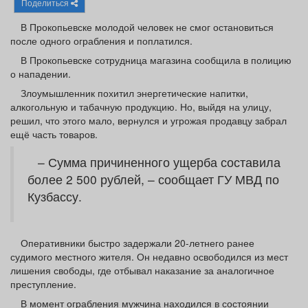
Поделиться
Афиша
Обучение
Проекты
В Прокопьевске молодой человек не смог остановиться
после одного ограбления и поплатился.
В Прокопьевске сотрудница магазина сообщила в полицию
о нападении.
Товары
Поздравления
Погода
Злоумышленник похитил энергетические напитки,
алкогольную и табачную продукцию. Но, выйдя на улицу,
решил, что этого мало, вернулся и угрожая продавцу забрал
ещё часть товаров.
– Сумма причиненного ущерба составила
ТВ программа
Я - пенсионер
более 2 500 рублей, – сообщает ГУ МВД по
Кузбассу.
Оперативники быстро задержали 20-летнего ранее
судимого местного жителя. Он недавно освободился из мест
лишения свободы, где отбывал наказание за аналогичное
преступление.
В момент ограбления мужчина находился в состоянии