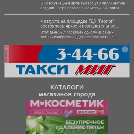
В Новокузнецке в июле выпало 210 миллиметров
осадков – в три раза больше месячной нормы....
4 августа на площадке ГДК "Геолог"
состоялось яркое и познавательное
мероприятие - "День Светофора".
Этот день был посвящён одному из самых
важных изобретений для безопасности на
дорогах. В доступной...
реклама
КАТАЛОГИ
магазинов города
П
С
р
л
е
е
д
д