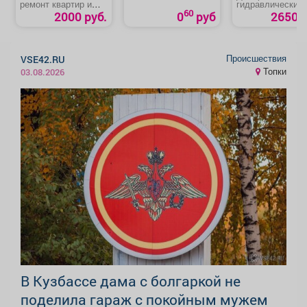
ремонт квартир и
гидравлический
офисов
бутылочный «ST
60
2000 руб.
0
руб
2650 р
51173»
Происшествия
VSE42.RU
Топки
03.08.2026
В Кузбассе дама с болгаркой не
поделила гараж с покойным мужем