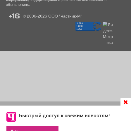
объявлениях.
+16
© 2006-2026
ООО "Частник-М"
Продолжая использовать сайт
chastnik-m.ru
, Вы даете
согласие на обработку файлов cookie, которые
Быстрый доступ к свежим новостям!
обеспечивают корректную работу сайта и сбора
информации для улучшения качества сервисов.