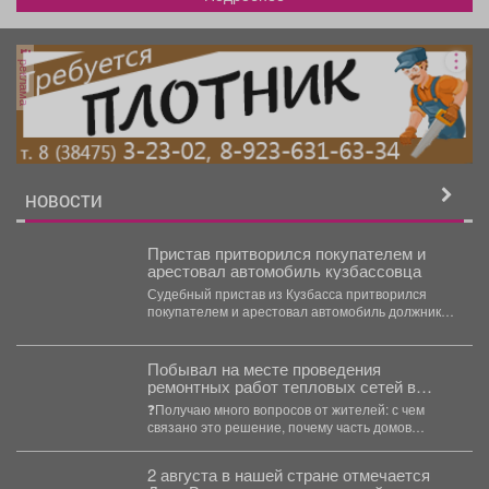
реклама
НОВОСТИ
Пристав притворился покупателем и
арестовал автомобиль кузбассовца
Судебный пристав из Кузбасса притворился
покупателем и арестовал автомобиль должника
по алиментам в Ленинске-Кузнецком. Мужчина...
Побывал на месте проведения
ремонтных работ тепловых сетей в
районе ул. Кузнецкая 8.
❓Получаю много вопросов от жителей: с чем
связано это решение, почему часть домов
останутся без...
2 августа в нашей стране отмечается