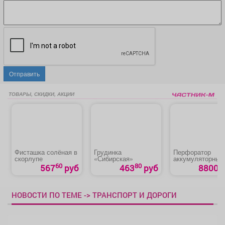
Отправить
ТОВАРЫ, СКИДКИ, АКЦИИ
Фисташка солёная в
Грудинка
Перфоратор
скорлупе
«Сибирская»
аккумуляторный
бесщеточный «
60
80
567
руб
463
руб
8800 р
RHB-BL-20-26»
НОВОСТИ ПО ТЕМЕ -> ТРАНСПОРТ И ДОРОГИ