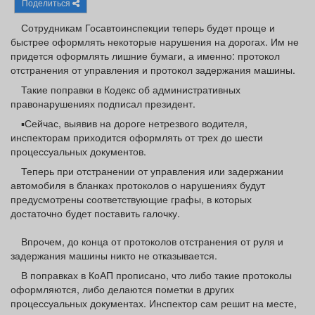
Поделиться
Афиша
Обучение
Проекты
Сотрудникам Госавтоинспекции теперь будет проще и
быстрее оформлять некоторые нарушения на дорогах. Им не
придется оформлять лишние бумаги, а именно: протокол
отстранения от управления и протокол задержания машины.
Товары
Поздравления
Погода
Такие поправки в Кодекс об административных
правонарушениях подписал президент.
▪Сейчас, выявив на дороге нетрезвого водителя,
инспекторам приходится оформлять от трех до шести
процессуальных документов.
ТВ программа
Я - пенсионер
Теперь при отстранении от управления или задержании
автомобиля в бланках протоколов о нарушениях будут
предусмотрены соответствующие графы, в которых
достаточно будет поставить галочку.
Впрочем, до конца от протоколов отстранения от руля и
задержания машины никто не отказывается.
В поправках в КоАП прописано, что либо такие протоколы
оформляются, либо делаются пометки в других
процессуальных документах. Инспектор сам решит на месте,