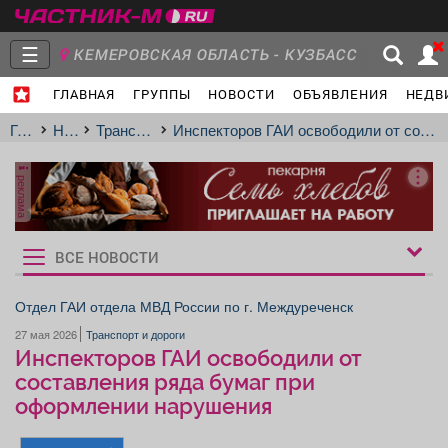
☰
КЕМЕРОВСКАЯ ОБЛАСТЬ - КУЗБАСС
ГЛАВНАЯ
ГРУППЫ
НОВОСТИ
ОБЪЯВЛЕНИЯ
НЕДВ
Главная
Группы
Новости
Главная
Новости
Транспорт и дороги
Инспекторов ГАИ освободили от составления ряда бумаг при оформлении нарушения
реклама
Объявления
Недвижимость
Услуги
ВСЕ НОВОСТИ
Рукбрики
новостей
Отдел ГАИ отдела МВД России по г. Междуреченск
27 мая 2026
Транспорт и дороги
Работа
Транспорт
Компании
Инспекторов ГАИ освободили от
составления ряда бумаг при
оформлении нарушения