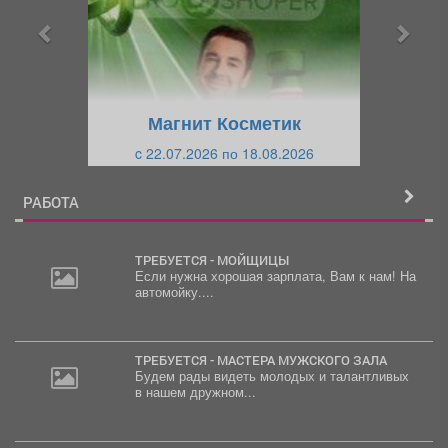
ы
у
д
ю
у
щ
щ
и
Магнит Косметик
и
й
c 22.07.2026 по 18.08.2026
й
РАБОТА
ТРЕБУЕТСЯ - МОЙЩИЦЫ
Если нужна хорошая зарплата, Вам к нам! На
автомойку....
30
000
руб.
ТРЕБУЕТСЯ - МАСТЕРА МУЖСКОГО ЗАЛА
Будем рады видеть молодых и талантливых
в нашем дружном...