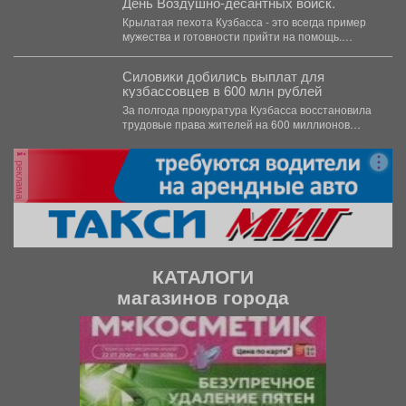
День Воздушно-десантных войск.
Крылатая пехота Кузбасса - это всегда пример
мужества и готовности прийти на помощь.
Один...
Силовики добились выплат для
кузбассовцев в 600 млн рублей
За полгода прокуратура Кузбасса восстановила
трудовые права жителей на 600 миллионов
рублей. В Кузбассе...
реклама
КАТАЛОГИ
магазинов города
П
С
р
л
е
е
д
д