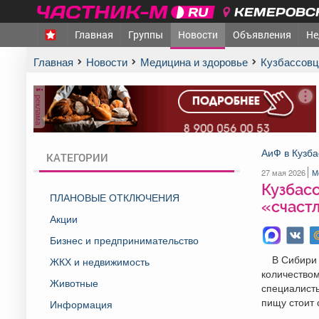
КЕМЕРОВСК
Главная
Группы
Новости
Объявления
Не
Главная
Новости
Медицина и здоровье
Кузбассов
реклама
АиФ в Кузба
КАТЕГОРИИ
27 мая 2026
М
Кузбас
ПЛАНОВЫЕ ОТКЛЮЧЕНИЯ
«счаст
Акции
Бизнес и предпринимательство
В Сибири 
ЖКХ и недвижимость
количеством
Животные
специалисты
пищу стоит 
Информация