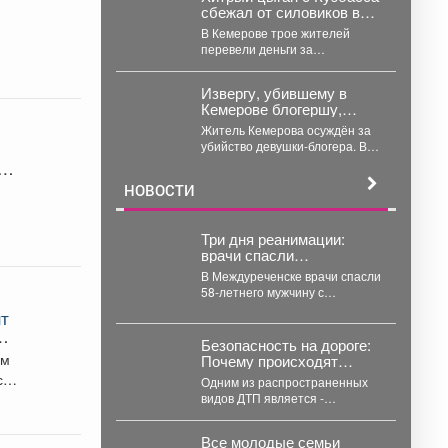
сбежал от силовиков в
Новгород, но его
В Кемерове трое жителей
всеравно догнали
перевели деньги за
несуществующий прицеп. В
Кемерове полицейские
Извергу, убившему в
задержали 26-летнего...
Кемерове блогершу,
вынесли приговор -
Житель Кемерова осуждён за
сколько ему дали
убийство девушки-блогера. В
Кемерове вынесен приговор
мужчине, обвиняемому в
НОВОСТИ
убийстве...
Три дня реанимации:
врачи спасли
истекающего кровью
В Междуреченске врачи спасли
кузбассовца
58-летнего мужчину с
кровоточащей язвой желудка.
нт
В Междуреченской городской
больнице...
Безопасность на дороге:
ем
Почему происходят
столкновения и как их
сса,
Одним из распространенных
избежать?
видов ДТП является -
столкновение, как избежать
беды и обезопасить свой
Все молодые семьи
путь?...