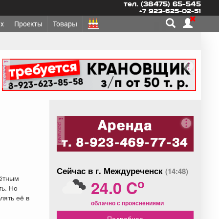
тел. (38475) 65-545
+7 923-625-02-51
х
Проекты
Товары
реклама
реклама
Сейчас в г. Междуреченск
(14:48)
чётным
o
24.0 C
ть. Но
лять её в
облачно с прояснениями
Подробнее