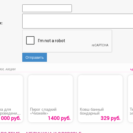
я:
Отправить
КИ, АКЦИИ
ла для
Пирог сладкий
Ковш банный
Т
проведения
«Чизкейк»
бондарный
э
, мастер-
к
1000 руб.
1400 руб.
329 руб.
и других
1
ий