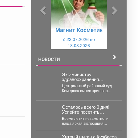
ы
у
д
ю
у
щ
Магнит Косметик
щ
и
и
c 22.07.2026 по
й
18.08.2026
й
НОВОСТИ
Экс-министру
здравоохранения
Кузбасса Дмитрию
Центральный районный суд
Беглову озвучили
Кемерова вынес приговор
приговор
бывшему министру
здравоохранения Кузбасса
Дмитрию Беглову. Экс-
Осталось всего 3 дня!
чиновника признали
Успейте посетить
виновным...
выставку «Мастер
Время летит незаметно, и
золотые руки»
наша яркая экспозиция
выходит на финишную
:
прямую. Уже в эту пятницу...
Хитрый цыган с Кузбасса