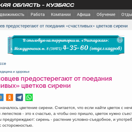
АЯ ОБЛАСТЬ - КУЗБАСС
движимость
Работа
Компании
Афиша
Обучение
Отды
цев предостерегают от поедания «счастливых» цветков сирени
реклама
ссе
едицина и здоровье
совцев предостерегают от поедания
ливых» цветков сирени
началось цветение сирени. Считается, что если найти цветок с не
 лепестков - это к счастью, а чтобы оно пришло, цветок нужно съес
 предупреждают: сирень - растение условно-съедобное, и употреб
с осторожностью.