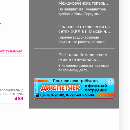
Междуреченска теперь
могут бесплатно
По инициативе Губернатора
пользоваться
Кузбасса Ильи Середюка
предметами первой
перечень получателей этой
необходимости для
меры поддержки расширен.
новорождённых.
Плановые отключения на
Подробности далее.
сетях ЖКХ в г. Мыски на
06 августа 2026 г.
Горячее водоснабжение
Ремонтные работы по замене
участка трубопровода ТК 91 в
сторону т.37 ул....
Экс-глава Кемеровского
округа отделалась
условкой за ущерб на 300
В Кемерове вынесли приговор
млн рублей
по громкому делу
высокопоставленной
чиновницы, которая попалась
реклама
на злоупотреблении властью.
...
аполнитель для
Оформление кромки
Рулет меренговый 
ошачьего туалета
ЛДСП
масляным кремом
70
Силикагелевый
453
руб
100 руб.
1400 ру
00%»