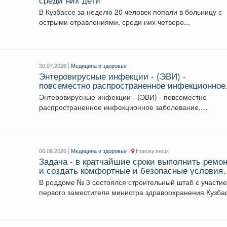
В Кузбассе за неделю 20 человек попали в больницу с
острыми отравлениями, среди них четверо...
30.07.2026 |
Медицина и здоровье
Энтеровирусные инфекции - (ЭВИ) -
повсеместно распространенное инфекционное
заболевание, вызываемое вирусами рода
Энтеровирусные инфекции - (ЭВИ) - повсеместно
Enterovirus.
распространенное инфекционное заболевание,
вызываемое вирусами рода Enterovirus. Энтеровирусы
устойчивы...
06.08.2026 |
Медицина и здоровье
|
Новокузнецк
Задача - в кратчайшие сроки выполнить ремо
и создать комфортные и безопасные условия
для будущих мам и новорождённых.
В роддоме № 3 состоялся строительный штаб с участи
первого заместителя министра здравоохранения Кузба
руководства...