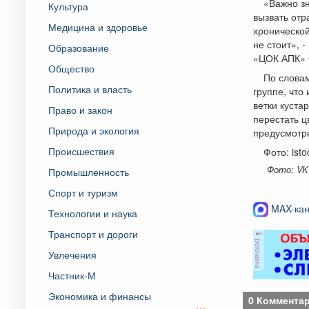
«Важно зн
Культура
вызвать отр
Медицина и здоровье
хроническо
не стоит», 
Образование
«ЦОК АПК» 
Общество
По словам
Политика и власть
группе, что
ветки куста
Право и закон
перестать ц
Природа и экология
предусмотре
Происшествия
Фото: ist
Фото: VK 
Промышленность
Спорт и туризм
MAX-кан
Технологии и наука
Транспорт и дороги
реклама
Увлечения
Частник-М
Экономика и финансы
0 Коммента