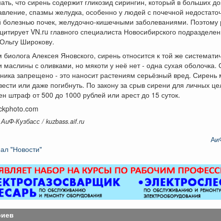
ать, что сирень содержит гликозид сирингин, который в больших д
авление, спазмы желудка, особенно у людей с почечной недостато
й болезнью почек, желудочно-кишечными заболеваниями. Поэтому 
- цитирует VN.ru главного специалиста Новосибирского подразделе
Ольгу Широкову.
 биолога Алексея Яновского, сирень относится к той же системати
 и маслины с оливками, но мякоти у неё нет - одна сухая оболочка.
рника запрещено - это наносит растениям серьёзный вред. Сирень
вести или даже погибнуть. По закону за срыв сирени для личных це
н штраф от 500 до 1000 рублей или арест до 15 суток.
ockphoto.com
АиФ-Кузбасс / kuzbass.aif.ru
Аи
ал "Новости"
риев