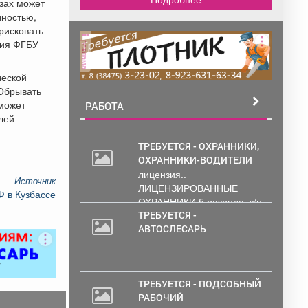
озах может
чностью,
рисковать
ния ФГБУ
реклама
ческой
 Обрывать
 может
РАБОТА
лей
ТРЕБУЕТСЯ - ОХРАННИКИ,
ОХРАННИКИ-ВОДИТЕЛИ
лицензия..
Источник
ЛИЦЕНЗИРОВАННЫЕ
Ф в Кузбассе
ОХРАННИКИ 5 разряда, з/п
от 33000 руб. 6...
ТРЕБУЕТСЯ -
АВТОСЛЕСАРЬ
ТРЕБУЕТСЯ - ПОДСОБНЫЙ
РАБОЧИЙ