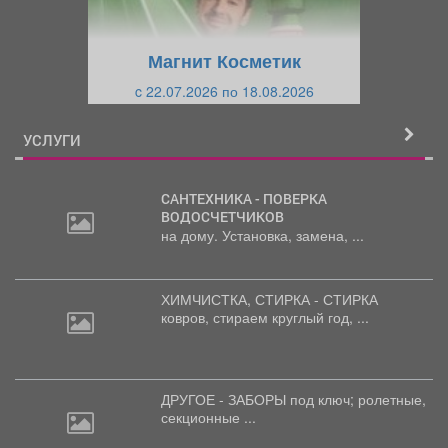
у
щ
щ
и
Магнит Косметик
и
й
c 22.07.2026 по 18.08.2026
й
УСЛУГИ
САНТЕХНИКА - ПОВЕРКА
ВОДОСЧЕТЧИКОВ
на дому. Установка, замена, ...
ХИМЧИСТКА, СТИРКА - СТИРКА
ковров,
стираем круглый год, ...
ДРУГОЕ - ЗАБОРЫ под
ключ; ролетные,
секционные ...