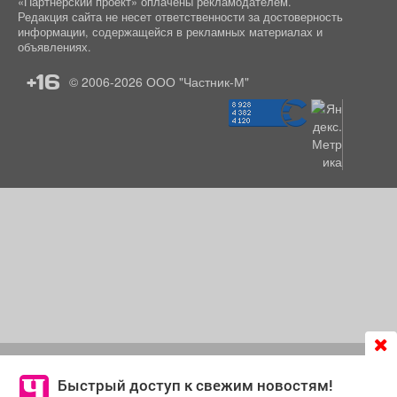
«Партнёрский проект» оплачены рекламодателем.
Редакция сайта не несет ответственности за достоверность
информации, содержащейся в рекламных материалах и
объявлениях.
+16
© 2006-2026
ООО "Частник-М"
Продолжая использовать сайт
chastnik-m.ru
, Вы даете
согласие на обработку файлов cookie, которые
Быстрый доступ к свежим новостям!