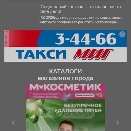
Социальный контракт - это шанс начать
своё дело!
💰В 2026году мера господдержки по социальному
контракту продолжает работать: малоимущие
граждане и безработные могут получить...
реклама
КАТАЛОГИ
магазинов города
П
С
р
л
е
е
д
д
ы
у
д
ю