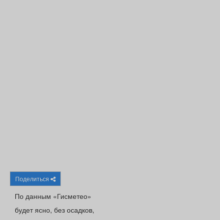
Афиша
Обучение
Проекты
Товары
Поздравления
Погода
ТВ программа
Я - пенсионер
Поделиться
По данным «Гисметео»
будет ясно, без осадков,