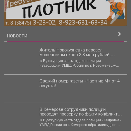
реклама
НОВОСТИ
Житель Новокузнецка перевел
мошенникам около 2,8 млн рублей,
пытаясь купить билет на спектакль на
📱В дежурную часть отдела полиции
фишинговом сайте театра
«Заводской» УМВД России по г. Новокузнецку
обратился 31-летний местный житель....
Свежий номер газеты «Частник‑М» от 4
августа!
В Кемерове сотрудники полиции
проводят проверку по факту конфликта
между двумя местными жителями
📱В дежурную часть отдела полиции «Кедровка»
УМВД России по г. Кемерово обратились двое
местных жителей...