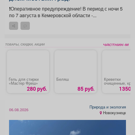
❗️Оперативное предупреждение! В период с ночи 5
по 7 августа в Кемеровской области -...
ТОВАРЫ, СКИДКИ, АКЦИИ
Гель для стирки
Беляш
Креветки
«Мастер Фреш»
очищенные, кру
280 руб.
85 руб.
1350 р
Природа и экология
06.08.2026
Новокузнецк