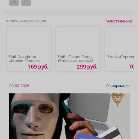
ТОВАРЫ, СКИДКИ, АКЦИИ
Чай Гринфилд
Чай «Пиала Голд»
Хлеб «Сергеевс
«Милки Оолонг»,
Отборный, черный
крупный лист
чай
169 руб.
299 руб.
70 р
Информация
03.08.2026