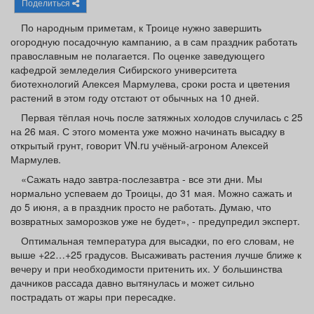
Поделиться
Афиша
Обучение
Проекты
По народным приметам, к Троице нужно завершить
огородную посадочную кампанию, а в сам праздник работать
православным не полагается. По оценке заведующего
кафедрой земледелия Сибирского университета
биотехнологий Алексея Мармулева, сроки роста и цветения
Товары
Поздравления
Погода
растений в этом году отстают от обычных на 10 дней.
Первая тёплая ночь после затяжных холодов случилась с 25
на 26 мая. С этого момента уже можно начинать высадку в
открытый грунт, говорит VN.ru учёный-агроном Алексей
Мармулев.
ТВ программа
Я - пенсионер
«Сажать надо завтра-послезавтра - все эти дни. Мы
нормально успеваем до Троицы, до 31 мая. Можно сажать и
до 5 июня, а в праздник просто не работать. Думаю, что
возвратных заморозков уже не будет», - предупредил эксперт.
Оптимальная температура для высадки, по его словам, не
выше +22…+25 градусов. Высаживать растения лучше ближе к
вечеру и при необходимости притенить их. У большинства
дачников рассада давно вытянулась и может сильно
пострадать от жары при пересадке.