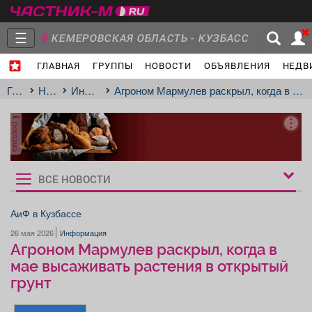
☰
КЕМЕРОВСКАЯ ОБЛАСТЬ - КУЗБАСС
ГЛАВНАЯ
ГРУППЫ
НОВОСТИ
ОБЪЯВЛЕНИЯ
НЕДВ
Главная
Группы
Новости
Главная
Новости
Информация
Агроном Мармулев раскрыл, когда в мае высаживать растения в открытый грунт
реклама
Объявления
Недвижимость
Услуги
ВСЕ НОВОСТИ
Рукбрики
новостей
АиФ в Кузбассе
26 мая 2026
Информация
Работа
Транспорт
Компании
Агроном Мармулев раскрыл, когда в
мае высаживать растения в открытый
грунт