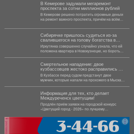
В Кемерове задумали мегаремонт
проспекта за сотни миллионов рублей
В Кемерове решено потратить огромные деньги
на ремонт важного проспекта, причём на всём
его протяжении....
Сибирячке пришлось судиться из-за
свалившегося на голову богатства в
Кузбассе
Иркутянка совершенно случайно узнала, что ей
положена квартира в Новокузнецке, но бороться
за неё пришлось...
Смертельное нападение: двое
кузбассовцев жестоко расправились с
прохожим
В Кузбассе перед судом предстанут двое
мужчин, которые напали на прохожего в Мысках
и жестоко...
Информация для тех, кто делает
Междуреченск цветущим!
Продлён приём заявок на городской конкурс
«Цветущий город - 2026» по лучшему
оформлению дворовых территорий....
реклама