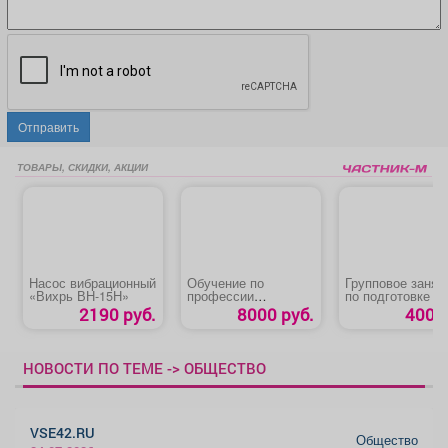
Отправить
ТОВАРЫ, СКИДКИ, АКЦИИ
Насос вибрационный
Обучение по
Групповое занят
«Вихрь ВН-15Н»
профессии
по подготовке к
«Слесарь по
школе
2190 руб.
8000 руб.
400 р
ремонту дорожно-
строительных
машин и тракторов»
НОВОСТИ ПО ТЕМЕ -> ОБЩЕСТВО
VSE42.RU
Общество