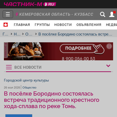
☰
КЕМЕРОВСКАЯ ОБЛАСТЬ - КУЗБАСС
ГЛАВНАЯ
ГРУППЫ
НОВОСТИ
ОБЪЯВЛЕНИЯ
НЕДВ
Главная
Группы
Новости
Главная
Новости
Общество
В посёлке Бородино состоялась встреча традиционного крестного хода‑сплава по реке Томь.
реклама
Объявления
Недвижимость
Услуги
ВСЕ НОВОСТИ
Рукбрики
новостей
Городской центр культуры
26 мая 2026
Общество
Работа
Транспорт
Компании
В посёлке Бородино состоялась
встреча традиционного крестного
хода‑сплава по реке Томь.