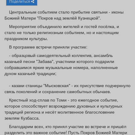
Поделиться
Афиша
Обучение
Проекты
Центральным событием стало прибытие святыни - иконы
Божией Матери "Покров над землёй Кузнецкой".
Мероприятие объединило жителей и гостей посёлка, и
стало не только религиозным событием, но и настоящим
Товары
Поздравления
Погода
праздником культуры.
В программе встречи приняли участие:
- образцовый самодеятельный коллектив, ансамбль
казачьей песни "Забава", участники которого подарили
собравшимся яркие музыкальные номера, наполненные
ТВ программа
Я - пенсионер
духом казачьей традиции;
- казаки станицы "Мысковская" - их присутствие подчеркнуло
связь поколений и сохранение самобытных обычаев.
Крестный ход‑сплав по Томи - это ежегодное событие,
которое способствует возрождению духовных и культурных
традиций региона и несёт молитвенное благословение
землям Кузбасса.
Благодарим всех, кто принял участие во встрече и пришёл
разделить это важное событие! Пусть Покров Божией Матери