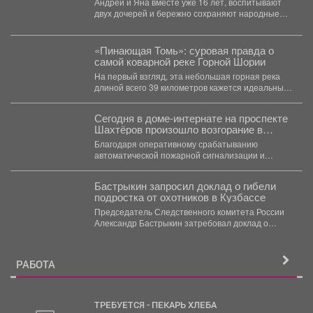
Андрей и Яна вместе уже 16 лет, воспитывают
номинации «Семья - хранитель
двух дочерей и бережно сохраняют народные
традиций»!
ремесла....
«Пинающая Томь»: суровая правда о
самой коварной реке Горной Шории
На первый взгляд, эта небольшая горная река
длиной всего 39 километров кажется идеальным
местом для...
Сегодня в доме-интернате на проспекте
Шахтёров произошло возгорание в
одной из комнат.
Благодаря оперативному срабатыванию
автоматической пожарной сигнализации и
грамотным действиям персонала возгорание
было быстро ликвидировано. ...
Бастрыкин запросил доклад о гибели
подростка от охотников в Кузбассе
Председатель Следственного комитета России
Александр Бастрыкин затребовал доклад о
результатах расследования уголовного дела по
факту...
РАБОТА
ТРЕБУЕТСЯ - ПЕКАРЬ ХЛЕБА