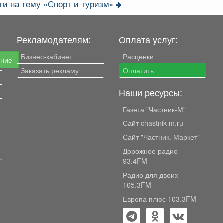
ти на тему «Спорт и туризм»
Рекламодателям:
Оплата услуг:
Бизнес-кабинет
Расценки
ение
Заказать рекламу
Оплатить
Наши ресурсы:
Газета "Частник-М"
Сайт chastnik-m.ru
Сайт "Частник. Маркет"
Дорожное радио
93.4FM
Радио для двоих
105.3FM
Европа плюс 103.3FM