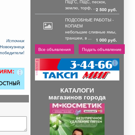
ПЩГС,
ПЩС, пескок,
землю, торф, ...
2 500 руб.
ПОДСОБНЫЕ РАБОТЫ -
КОПАЕМ
небольшие
сливные ямы,
траншеи, в ...
1 000 руб.
Источник
 Новокузнецк
Все объявления
Подать объявление
победители!
реклама
КАТАЛОГИ
магазинов города
П
С
р
л
е
е
д
д