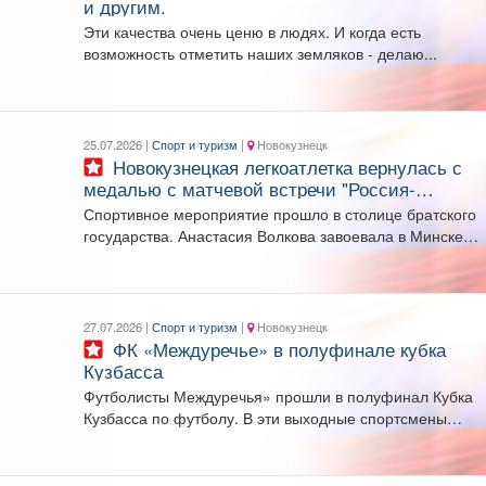
и другим.
Эти качества очень ценю в людях. И когда есть
возможность отметить наших земляков - делаю...
25.07.2026 |
Спорт и туризм
|
Новокузнецк
Новокузнецкая легкоатлетка вернулась с
медалью с матчевой встречи "Россия-
Белоруссия"
Спортивное мероприятие прошло в столице братского
государства. Анастасия Волкова завоевала в Минске
серебряную медаль в...
27.07.2026 |
Спорт и туризм
|
Новокузнецк
ФК «Междуречье» в полуфинале кубка
Кузбасса
Футболисты Междуречья» прошли в полуфинал Кубка
Кузбасса по футболу. В эти выходные спортсмены
выиграли четвертьфинал...