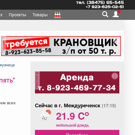
тел. (38475) 65-545
+7 923-625-02-51
х
Проекты
Товары
реклама
кузнецк
реклама
пять"
яем всех
Сейчас в г. Междуреченск
(17:15)
o
21.9 C
небольшой дождь
Подробнее