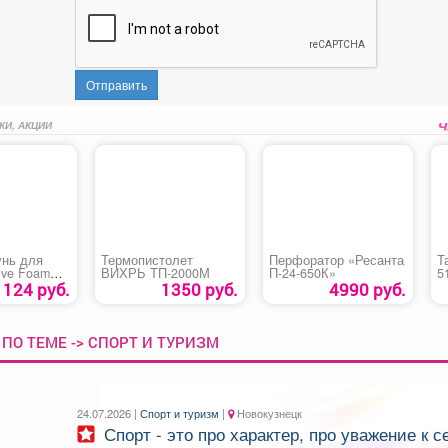
Отправить
КИ, АКЦИИ
нь для
Термопистолет
Перфоратор «Ресанта
Т
ive Foam
ВИХРЬ ТП-2000М
П-24-650К»
5
1124 руб.
1350 руб.
4990 руб.
ПО ТЕМЕ -> СПОРТ И ТУРИЗМ
24.07.2026 |
Спорт и туризм
|
Новокузнецк
Спорт - это про характер, про уважение к себе