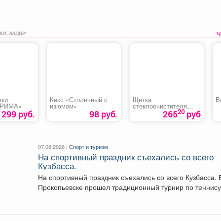
КИ, АКЦИИ
вки
Кекс «Столичный с
Щетка
В
КРИМА»
изюмом»
стеклоочистителя
20
бескаркасная
299 руб.
98 руб.
265
руб
«Skyway»
07.08.2026 |
Спорт и туризм
На спортивный праздник съехались со всего
Кузбасса.
На спортивный праздник съехались со всего Кузбасса. 
Прокопьевске прошел традиционный турнир по теннису
🥎...