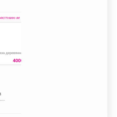
аза деревянная
Капуста «Пекинская»
Жир говяжий для
жарки
50
4000 руб.
108
руб
59 ру
В
.