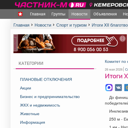
КЕМЕРОВСК
Главная
Группы
Новости
Объявления
Не
Главная
Новости
Спорт и туризм
Итоги XII благот
реклама
Комитет по 
КАТЕГОРИИ
26 мая 2026
С
Итоги X
ПЛАНОВЫЕ ОТКЛЮЧЕНИЯ
Акции
Бизнес и предпринимательство
До финиша
победителе
ЖКХ и недвижимость
Инклюзив
Животные
250 м - Е
Информация
1 км - На