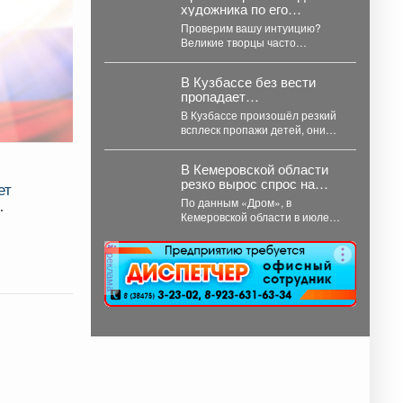
художника по его
странной привычке!
Проверим вашу интуицию?
Великие творцы часто
отличались весьма
эксцентричным поведением.
В Кузбассе без вести
Пишите в комментариях номер
пропадает
правильного...
катастрофически много
В Кузбассе произошёл резкий
детей – что происходит
всплеск пропажи детей, они
массово исчезают. И на то есть
причина....
В Кемеровской области
резко вырос спрос на
ет
подержанные
По данным «Дром», в
электромобили
Кемеровской области в июле
объём продаж подержанных
электромобилей увеличился
реклама
на 233...