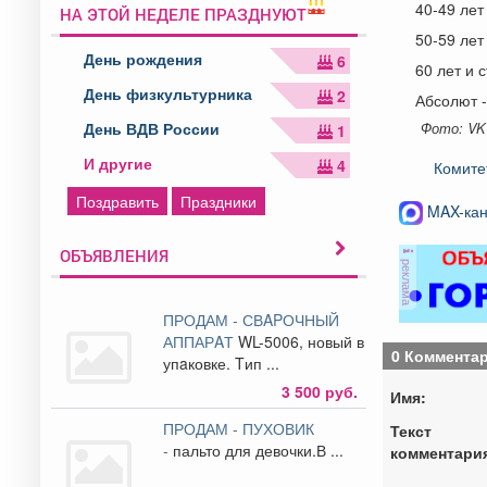
40-49 лет
НА ЭТОЙ НЕДЕЛЕ ПРАЗДНУЮТ
50-59 лет
День рождения
6
60 лет и 
День физкультурника
2
Абсолют -
День ВДВ России
Фото: VK
1
И другие
4
Комите
Поздравить
Праздники
MAX-кан
ОБЪЯВЛЕНИЯ
реклама
ПРОДАМ - СВAPОЧНЫЙ
АППАРAТ
WL-5006, новый в
0 Коммента
упaковке. Tип ...
3 500 руб.
Имя:
ПРОДАМ - ПУХОВИК
Текст
-
пальто для девочки.В ...
комментари