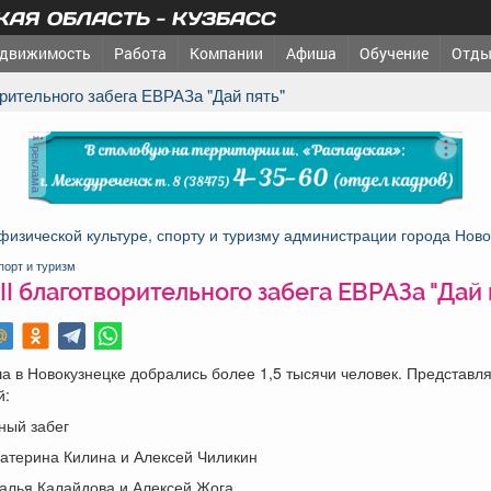
АЯ ОБЛАСТЬ - КУЗБАСС
движимость
Работа
Компании
Афиша
Обучение
Отды
ворительного забега ЕВРАЗа "Дай пять"
реклама
физической культуре, спорту и туризму администрации города Ново
порт и туризм
II благотворительного забега ЕВРАЗа "Дай 
 в Новокузнецке добрались более 1,5 тысячи человек. Представл
й:
ный забег
катерина Килина и Алексей Чиликин
талья Калайдова и Алексей Жога