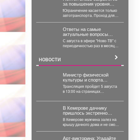
за повышения уровня
воды.
❗️Ограничение касается только
автотранспорта. Проход для
пешеходов по-прежнему
разрешен.
Ответы на самые
актуальные вопросы
новокузнечан и жителей
С августа в эфире "Ново-ТВ" с
юга области.
периодичностью раз в месяц
будет выходить программа
"Первая студия"...
НОВОСТИ
Министр физической
культуры и спорта
Кузбасса Денис Ведягин
Трансляция пройдет 5 августа
расскажет о развитии
в 13:00 на страницах
спорта в регионе в
Правительства Кузбасса во
прямом эфире ЦУР.
«ВКонтакте» и
«Одноклассниках». ...
В Кемерове дачнику
пришлось экстренно
вызывать спасателей
В Кемерове мужчина залез на
после работ на участке
крышу дачного дома и не смог
спуститься. В Кузбассе...
Арт-викторина: Угадайте