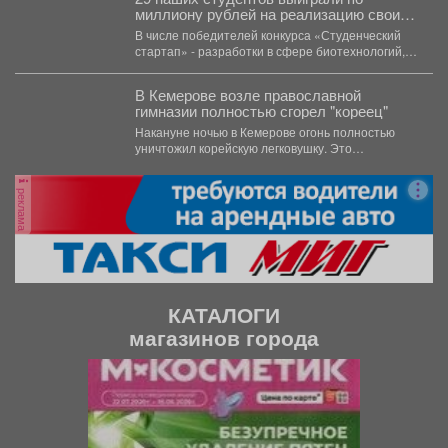
миллиону рублей на реализацию своих
проектов.
В числе победителей конкурса «Студенческий
стартап» - разработки в сфере биотехнологий,
медицины, цифровых технологий, новых...
В Кемерове возле православной
гимназии полностью сгорел "кореец"
Накануне ночью в Кемерове огонь полностью
уничтожил корейскую легковушку. Это
произошло недалеко от гимназии. ...
реклама
КАТАЛОГИ
магазинов города
П
С
р
л
е
е