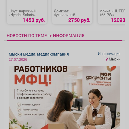
Шрус наружный
Домкрат
Мойка «HUTER 
«Hyndai Solaris»
бутылочный
165-PW»
«Сибртех 50806»
1450 руб.
2750 руб.
12090 р
НОВОСТИ ПО ТЕМЕ -> ИНФОРМАЦИЯ
Информация
Мыски Медиа, медиакомпания
Мыски
27.07.2026