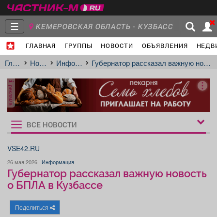
☰
КЕМЕРОВСКАЯ ОБЛАСТЬ - КУЗБАСС
ГЛАВНАЯ
ГРУППЫ
НОВОСТИ
ОБЪЯВЛЕНИЯ
НЕДВ
Главная
Группы
Новости
Главная
Новости
Информация
Губернатор рассказал важную новость о БПЛА в Кузбассе
реклама
Объявления
Недвижимость
Услуги
ВСЕ НОВОСТИ
Рукбрики
новостей
VSE42.RU
26 мая 2026
Информация
Работа
Транспорт
Компании
Губернатор рассказал важную новость
о БПЛА в Кузбассе
Поделиться