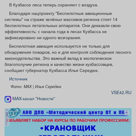
Афиша
Обучение
Проекты
В Кузбассе леса теперь охраняют с воздуха.
Благодаря нацпроекту "Беспилотные авиационные
системы" на страже зелёных массивов региона стоят 14
беспилотных летательных аппаратов. Они доказали свою
эффективность: с начала года в лесах Кузбасса не
зафиксировано ни одного возгорания.
Товары
Поздравления
Погода
Беспилотная авиация используется не только для
обнаружения пожаров, но и для контроля соблюдения лесного
законодательства. Это важный вклад в экологическое
благополучие региона и качество жизни кузбассовцев,
сообщает губернатор Кузбасса Илья Середюк.
ТВ программа
Я - пенсионер
Источник
Фото: MAX | Илья Середюк
VSE42.RU
MAX-канал "Новости"
реклама