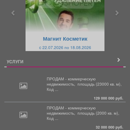
д
д
ы
у
д
ю
у
щ
щ
и
Магнит Косметик
и
й
c 22.07.2026 по 18.08.2026
й
УСЛУГИ
ПРОДАМ - коммерческую
недвижимость,
площадь (23000 кв. м),
Код ...
129 000 000 руб.
ПРОДАМ - коммерческую
недвижимость,
площадь (2000 кв. м),
Код ...
32 000 000 руб.