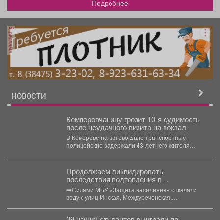
Подробнее
реклама
НОВОСТИ
Кемперовчанину грозит 10-я судимость
после неудачного визита на вокзал
В Кемерове на автовокзале транспортные
полицейские задержали 43-летнего жителя
Новокузнецкого района. Как сообщает
Кузбасское ЛУ...
Продолжаем ликвидировать
последствия подтопления в
Орджоникидзевском районе.
➡️Силами МБУ «Защита населения» откачали
воду с улиц Инская, Междуреченская,
Барабинская, Пархоменко. Проверили
работоспособность шандоров...
29 наших студентов выиграли по