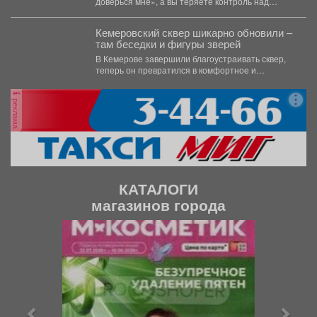
доверься мне», а вы теряете контроль над
деньгами? ...
Кемеровский сквер шикарно обновили –
там беседки и фигуры зверей
В Кемерове завершили благоустраивать сквер,
теперь он превратился в комфортное и
уникальное место. В...
реклама
КАТАЛОГИ
магазинов города
П
С
р
л
е
е
д
д
ы
у