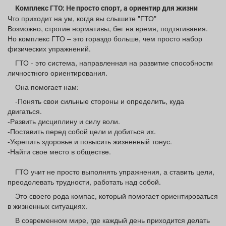
Афиша
Обучение
Проекты
Комплекс ГТО: Не просто спорт, а ориентир для жизни
Что приходит на ум, когда вы слышите "ГТО"
Возможно, строгие нормативы, бег на время, подтягивания.
Но комплекс ГТО – это гораздо больше, чем просто набор
физических упражнений.
ГТО - это система, направленная на развитие способности
Товары
Поздравления
Погода
личностного ориентирования.
Она помогает нам:
-Понять свои сильные стороны и определить, куда
двигаться.
ТВ программа
Я - пенсионер
-Развить дисциплину и силу воли.
-Поставить перед собой цели и добиться их.
-Укрепить здоровье и повысить жизненный тонус.
-Найти свое место в обществе.
ГТО учит не просто выполнять упражнения, а ставить цели,
преодолевать трудности, работать над собой.
Это своего рода компас, который помогает ориентироваться
в жизненных ситуациях.
В современном мире, где каждый день приходится делать