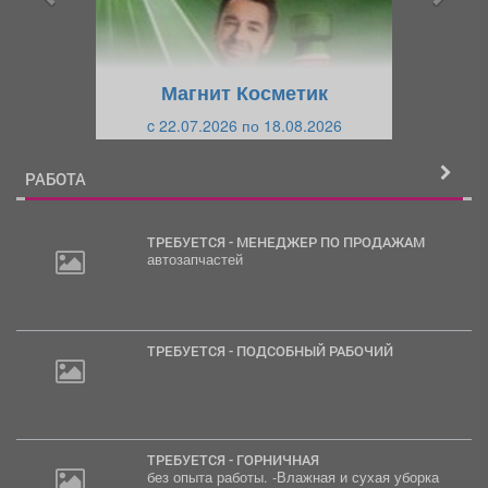
д
ю
у
щ
щ
и
Магнит Косметик
и
й
c 22.07.2026 по 18.08.2026
й
РАБОТА
ТРЕБУЕТСЯ - МЕНЕДЖЕР ПО ПРОДАЖАМ
автозапчастей
ТРЕБУЕТСЯ - ПОДСОБНЫЙ РАБОЧИЙ
ТРЕБУЕТСЯ - ГОРНИЧНАЯ
без опыта работы. -Влажная и сухая уборка