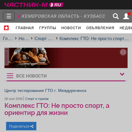
☰
КЕМЕРОВСКАЯ ОБЛАСТЬ - КУЗБАСС
ГЛАВНАЯ
ГРУППЫ
НОВОСТИ
ОБЪЯВЛЕНИЯ
НЕДВ
Главная
Группы
Новости
Главная
Новости
Спорт и туризм
Комплекс ГТО: Не просто спорт, а ориентир для жизни
реклама
Объявления
Недвижимость
Услуги
ВСЕ НОВОСТИ
Рукбрики
новостей
Центр тестирования ГТО г. Междуреченск
26 мая 2026
Спорт и туризм
Работа
Транспорт
Компании
Комплекс ГТО: Не просто спорт, а
ориентир для жизни
Поделиться