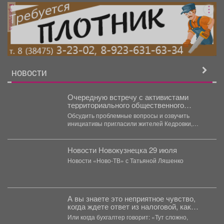
реклама
НОВОСТИ
Очередную встречу с активистами
территориального общественного
самоуправления провели в Кедровке
Обсудить проблемные вопросы и озвучить
инициативы пригласили жителей Кедровки,
Промышленновского, Петровки. Каждая
территория - самобытная,...
Новости Новокузнецка 29 июля
Новости «Ново-ТВ» с Татьяной Ляшенко
А вы знаете это неприятное чувство,
когда ждете ответ из налоговой, как
приговор?
Или когда бухгалтер говорит: «Тут сложно,