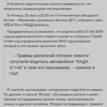
Афиша
Обучение
Проекты
В Кузбассе водитель резко захотел развернуться, что
обернулось шокирующими последствиями.
В пятницу, 22 мая, в 22:20 на 15-м километре автодороги
Калтан – Малиновка произошло жёсткое ДТП, сообщили сайту
VSE42.Ru в ГИБДД Кузбасса.
Товары
Поздравления
Погода
Предварительно установлено, что водитель ВАЗ-21144 2008
года рождения выполнял поворот налево и столкнулся Toyota
Crown под управлением водителя 2000 года рождения,
который в этот момент выполнял обгон.
– Травмы различной степени тяжести
ТВ программа
Я - пенсионер
получили водитель автомобиля "ЛАДА
21144" и трое его пассажиров, – сказали в
ГАИ.
В соцсетях рассказывают шокирующие подробности аварии.
По данным тг-канала "Вточку", обе машины улетели в кювет.
Одному пострадавшему зашили голову, прооперировали
печень и удалили селезёнку. Вторую пострадавшую с травмой