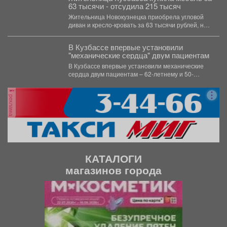
63 тысячи - отсудила 215 тысяч
Жительница Новокузнецка приобрела угловой
диван и кресло-кровать за 63 тысячи рублей, но
мебель оказалась с...
В Кузбассе впервые установили
"механические сердца" двум пациентам
В Кузбассе впервые установили механические
сердца двум пациентам – 62-летнему и 50-
летнему мужчинам, чьи собственные...
реклама
КАТАЛОГИ
магазинов города
П
С
р
л
е
е