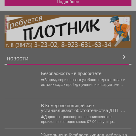
Подробнее
реклама
НОВОСТИ
Безопасность - в приоритете.
➡️В преддверии нового учебного года в школах и
детских садах пройдут учения и инструктажи
по...
В Кемерове полицейские
устанавливают обстоятельства ДТП, в
котором погиб несовершеннолетний
🚔Дорожно-транспортное происшествие
водитель кроссового мотоцикла
произошло сегодня около 07:00 на улице
Радищева в Кемерове. На место
незамедлительно прибыли...
Жительница Кузбасса купила мебель за