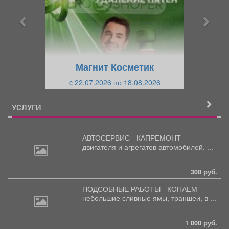
д
д
ы
у
д
ю
у
щ
щ
и
Магнит Косметик
и
й
c 22.07.2026 по 18.08.2026
й
УСЛУГИ
АВТОСЕРВИС - КАПРЕМОНТ
двигателя
и агрегатов автомобилей. ...
300 руб.
ПОДСОБНЫЕ РАБОТЫ - КОПАЕМ
небольшие
сливные ямы, траншеи, в ...
1 000 руб.