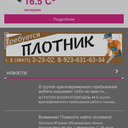
16.5 C
пасмурно
Подробнее
реклама
НОВОСТИ
В группе кратковременного пребывания
ребята называют себя не просто
группой, а "группой взаимопомощи".
💫ГРУППА ВЗАИМОПОМОЩИ💫 👫 В группе
кратковременного пребывания ребята называют
себя не просто группой, а...
Внимание! Помогите найти человека!
Пропала #Горива (#Барковская) Ирина
Анатольевна, 60 лет, г. #Кемерово. С 28 июля