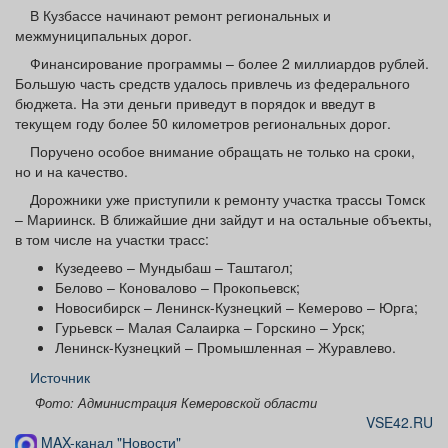
Афиша
Обучение
Проекты
В Кузбассе начинают ремонт региональных и
межмуниципальных дорог.
Финансирование программы – более 2 миллиардов рублей.
Большую часть средств удалось привлечь из федерального
бюджета. На эти деньги приведут в порядок и введут в
текущем году более 50 километров региональных дорог.
Товары
Поздравления
Погода
Поручено особое внимание обращать не только на сроки,
но и на качество.
Дорожники уже приступили к ремонту участка трассы Томск
– Мариинск. В ближайшие дни зайдут и на остальные объекты,
ТВ программа
Я - пенсионер
в том числе на участки трасс:
Кузедеево – Мундыбаш – Таштагол;
Белово – Коновалово – Прокопьевск;
Новосибирск – Ленинск-Кузнецкий – Кемерово – Юрга;
Гурьевск – Малая Салаирка – Горскино – Урск;
Ленинск-Кузнецкий – Промышленная – Журавлево.
Источник
Фото: Администрация Кемеровской области
VSE42.RU
MAX-канал "Новости"