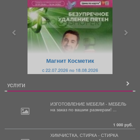
р
л
е
е
д
д
ы
у
д
ю
у
щ
щ
и
Магнит Косметик
и
й
c 22.07.2026 по 18.08.2026
й
УСЛУГИ
ИЗГОТОВЛЕНИЕ МЕБЕЛИ - МЕБЕЛЬ
на
заказ по вашим размерам! ...
1 000 руб.
ХИМЧИСТКА, СТИРКА - СТИРКА