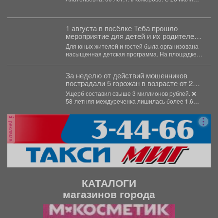
2026 года...
1 августа в посёлке Теба прошло
мероприятие для детей и их родителей
посвященное дню рождения поселка.
Для юных жителей и гостей была организована
насыщенная детская программа. На площадке
звучал детский смех...
За неделю от действий мошенников
пострадали 5 горожан в возрасте от 24
до 58 лет.
Ущерб составил свыше 3 миллионов рублей. ❌
58-летняя междуреченка лишилась более 1,6
млн рублей,...
реклама
КАТАЛОГИ
магазинов города
П
С