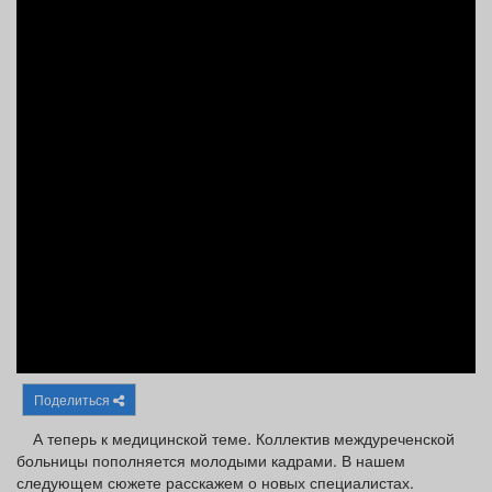
Афиша
Обучение
Проекты
Товары
Поздравления
Погода
ТВ программа
Я - пенсионер
Поделиться
А теперь к медицинской теме. Коллектив междуреченской
больницы пополняется молодыми кадрами. В нашем
следующем сюжете расскажем о новых специалистах.