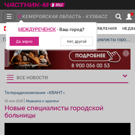
☰
КЕМЕРОВСКАЯ ОБЛАСТЬ - КУЗБАСС
ГЛАВНАЯ
ГРУППЫ
НОВОСТИ
ОБЪЯВЛЕНИЯ
НЕДВ
МЕЖДУРЕЧЕНСК
- Ваш город?
Главная
Группы
Новости
Главная
Новости
Медицина и здоровье
Новые специалисты городской больницы
реклама
Объявления
Недвижимость
Услуги
ВСЕ НОВОСТИ
Рукбрики
новостей
Телерадиокомпания «КВАНТ»
25 мая 2026
Медицина и здоровье
Работа
Транспорт
Компании
Новые специалисты городской
больницы