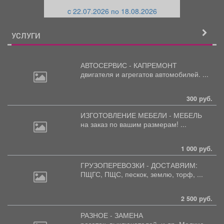
и
й
c 22.07.2026 по 18.08.2026
й
УСЛУГИ
АВТОСЕРВИС - КАПРЕМОНТ
двигателя
и агрегатов автомобилей. ...
300 руб.
ИЗГОТОВЛЕНИЕ МЕБЕЛИ - МЕБЕЛЬ
на
заказ по вашим размерам! ...
1 000 руб.
ГРУЗОПЕРЕВОЗКИ - ДОСТАВЯИМ:
ПЩГС,
ПЩС, пескок, землю, торф, ...
2 500 руб.
РАЗНОЕ - ЗАМЕНА
розеток,
выключателей, и др. Мелкие ...