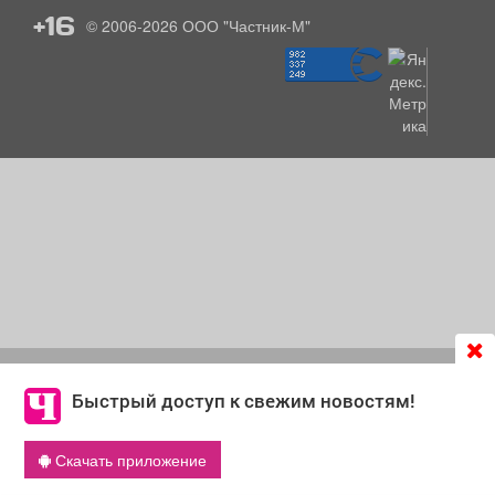
+16
© 2006-2026
ООО "Частник-М"
Продолжая использовать сайт
chastnik-m.ru
, Вы даете
согласие на обработку файлов cookie, которые
Быстрый доступ к свежим новостям!
обеспечивают корректную работу сайта и сбора
информации для улучшения качества сервисов.
Скачать приложение
Что такое cookie