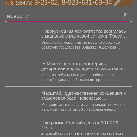
НОВОСТИ
Новокузнецкая легкоатлетка вернулась
с медалью с матчевой встречи "Россия-
Белоруссия"
Спортивное мероприятие прошло в столице
братского государства. Анастасия Волкова
завоевала в Минске серебряную медаль в...
В Мыски приехала мастерица
декоративно‑прикладного искусства из
Осинников!
🌿 Наша съёмочная группа пообщалась с
гостьей и узнала всё самое интересное о
ботаническом барельефе-удивительном...
Масштаб, художественная концепция и
смысловая база - ключевые
составляющие мурала.
Монументальная роспись появилась в Кемерове
на улице Патриотов, 36 с изображением
генерала армии Ивана Кирилловича...
Программа Судный день от 30.07.26
(16+)
#Судныйдень 21:00 #ТВН #происшествия #ЧП