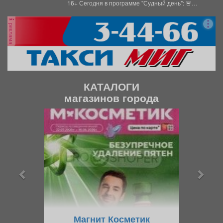
16+ Сегодня в программе "Судный день": 🚨
Страшная...
реклама
КАТАЛОГИ
магазинов города
П
С
р
л
е
е
д
д
ы
у
д
ю
у
щ
щ
и
Магнит Косметик