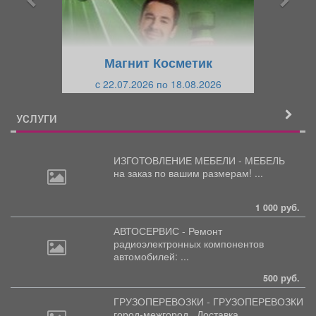
д
ю
у
щ
щ
и
Магнит Косметик
и
й
c 22.07.2026 по 18.08.2026
й
УСЛУГИ
ИЗГОТОВЛЕНИЕ МЕБЕЛИ - МЕБЕЛЬ
на
заказ по вашим размерам! ...
1 000 руб.
АВТОСЕРВИС - Ремонт
радиоэлектронных
компонентов
автомобилей: ...
500 руб.
ГРУЗОПЕРЕВОЗКИ - ГРУЗОПЕРЕВОЗКИ
город-межгород.
Доставка