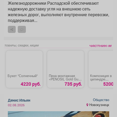
Железнодорожники Распадской обеспечивают
надежную доставку угля на внешнюю сеть
железных дорог, выполняют внутренние перевозки,
поддерживая...
ТОВАРЫ, СКИДКИ, АКЦИИ
Букет "Солнечный"
Пена монтажная
Композиция в
«PENOSIL Gold Gun
цилиндре
65 ПРОФ»
«Волшебный Ми
4220 руб.
735 руб.
5200 р
Общество
Денис Ильин
Новокузнецк
02.08.2026