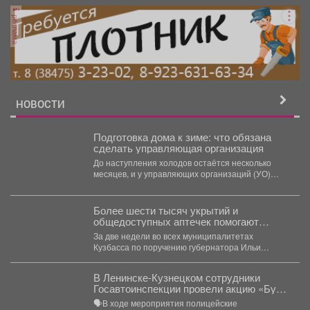
реклама
НОВОСТИ
Подготовка дома к зиме: что обязана
сделать управляющая организация
До наступления холодов остаётся несколько
месяцев, и у управляющих организаций (УО)
сейчас самый ответственный период...
Более шести тысяч укрытий и
общедоступных аптечек помогают
обеспечить безопасность жителей
За две недели во всех муниципалитетах
Кузбасса
Кузбасса по поручению губернатора Ильи
Середюка уже обустроены новые...
В Ленинске-Кузнецком сотрудники
Госавтоинспекции провели акцию «Будь
трезвым в пути»
🗣В ходе мероприятия полицейские