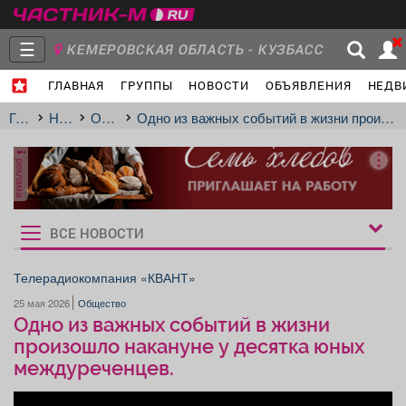
☰
КЕМЕРОВСКАЯ ОБЛАСТЬ - КУЗБАСС
ГЛАВНАЯ
ГРУППЫ
НОВОСТИ
ОБЪЯВЛЕНИЯ
НЕДВ
Главная
Группы
Новости
Главная
Новости
Общество
Одно из важных событий в жизни произошло накануне у десятка юных междуреченцев.
реклама
Объявления
Недвижимость
Услуги
ВСЕ НОВОСТИ
Рукбрики
новостей
Телерадиокомпания «КВАНТ»
25 мая 2026
Общество
Работа
Транспорт
Компании
Одно из важных событий в жизни
произошло накануне у десятка юных
междуреченцев.