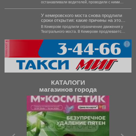
останавливали водителей, проводили с ними
беседы и напоминали, что правила дорожного...
У кемеровского моста снова продлили
сроки открытия: какие причины на этот
раз
В Кемерове продлили ограничение движения у
Театрального моста. В Кемерове продлевается
временное ограничение автомобильного...
реклама
КАТАЛОГИ
магазинов города
П
С
р
л
е
е
д
д
ы
у