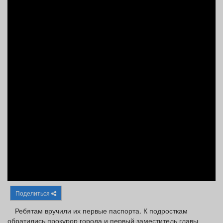
Афиша
Обучение
Проекты
Товары
Поздравления
Погода
ТВ программа
Я - пенсионер
Поделиться
Ребятам вручили их первые паспорта. К подросткам
обратились прокурор города и первый заместитель главы