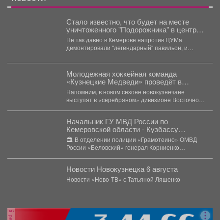
Стало известно, что будет на месте
уничтоженного "Подорожника" в центре
Кемерова
Не так давно в Кемерове напротив ЦУМа
демонтировали "легендарный" павильон, и
теперь стало известно, что...
Молодежная хоккейная команда
«Кузнецкие Медведи» проведёт в
предстоящем чемпионате МХЛ 54
Напомним, в новом сезоне новокузнечане
матча.
выступят в «серебряном» дивизионе Восточной
конференции МХЛ. «Медведи», как и...
Начальник ГУ МВД России по
Кемеровской области - Кузбассу
Геннадий Корниенко проверил работу
🏛️ В отделении полиции «Грамотеино» ОМВД
подразделений отдела МВД России
России «Беловский» генерал Корниенко
«Беловский»
осмотрел служебные помещения, проверил
ведение...
Новости Новокузнецка 6 августа
Новости «Ново-ТВ» с Татьяной Ляшенко