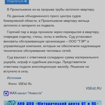
Поделиться
Афиша
Обучение
Проекты
В Прокопьевске из-за прорыва трубы затопило квартиру.
По данным объединенного пресс-центра судов
Кемеровской области, в Прокопьевске квартиру жильца
затопило и запарило из подвала.
Товары
Поздравления
Погода
Горячий пар и вода проникли через перекрытия в квартиру,
повредив отделку, стены, полы и мебель. Суд установил:
виноваты обслуживающие организации – ООО "ТЭР" и
управляющая компания, которые не обеспечили надлежащее
техническое обслуживание тепловых сетей.
ТВ программа
Я - пенсионер
Суд взыскал с ответчиков солидарно сумму материального
ущерба, штраф и судебные расходы. Представители
ответчика подали апелляционную жалобу. Решение не
вступило в силу.
Источник
Фото: VSE42.Ru
VSE42.RU
MAX-канал "Новости"