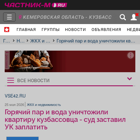
☰
КЕМЕРОВСКАЯ ОБЛАСТЬ - КУЗБАСС
ГЛАВНАЯ
ГРУППЫ
НОВОСТИ
ОБЪЯВЛЕНИЯ
НЕДВ
Главная
Группы
Новости
Главная
Новости
ЖКХ и недвижимость
Горячий пар и вода уничтожили квартиру кузбассовца - суд заставил УК заплатить
реклама
Объявления
Недвижимость
Услуги
ВСЕ НОВОСТИ
Рукбрики
новостей
VSE42.RU
25 мая 2026
ЖКХ и недвижимость
Работа
Транспорт
Компании
Горячий пар и вода уничтожили
квартиру кузбассовца - суд заставил
УК заплатить