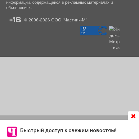
информации, содержащейся в рекламных материалах и
объявлениях.
+16
© 2006-2026
ООО "Частник-М"
Продолжая использовать сайт
chastnik-m.ru
, Вы даете
согласие на обработку файлов cookie, которые
Быстрый доступ к свежим новостям!
обеспечивают корректную работу сайта и сбора