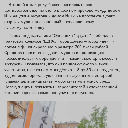
Афиша
Обучение
Проекты
В южной столице Кузбасса появилось новое
арт‑пространство: на стене в арочном проходе между домом
№ 2 на улице Кутузова и домом № 12 на проспекте Курако
открыли мурал, посвящённый прославленному
русскому полководцу.
Проект под названием "Операция "Кутузов"" победил в
Товары
Поздравления
Погода
грантовом конкурсе "ЕВРАЗ: город друзей – город идей!" и
получил финансирование в размере 700 тысяч рублей.
Средства пошли на создание мурала и организацию
просветительских мероприятий – лекций, мастер‑классов и
экскурсий. Ожидается, что они привлекут около 2 тысяч
ТВ программа
Я - пенсионер
участников, в основном молодёжь от 18 до 35 лет: студентов,
художников, горожан, увлечённых искусством и историей.
Главная цель инициативы – обогатить культурную среду
Новокузнецка и повысить интерес жителей к отечественной
истории через современное уличное искусство.