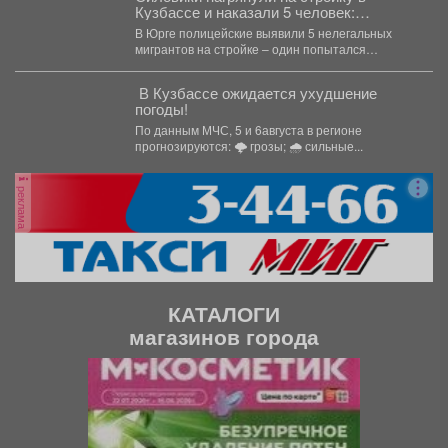
Кузбассе и наказали 5 человек:
подробности
В Юрге полицейские выявили 5 нелегальных
мигрантов на стройке – один попытался
сбежать, но его...
️ В Кузбассе ожидается ухудшение
погоды!
По данным МЧС, 5 и 6августа в регионе
прогнозируются: 🌩 грозы; 🌧 сильные...
реклама
КАТАЛОГИ
магазинов города
П
С
р
л
е
е