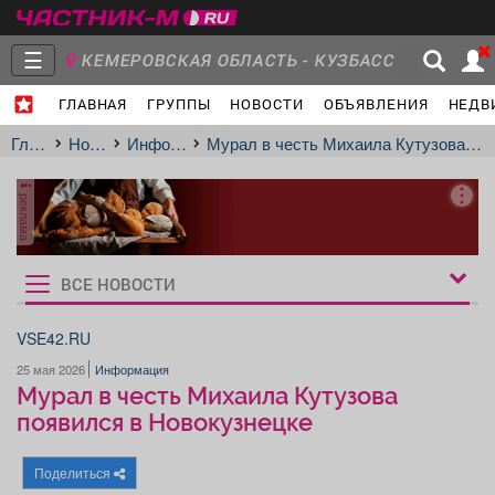
☰
КЕМЕРОВСКАЯ ОБЛАСТЬ - КУЗБАСС
ГЛАВНАЯ
ГРУППЫ
НОВОСТИ
ОБЪЯВЛЕНИЯ
НЕДВ
Главная
Группы
Новости
Главная
Новости
Информация
Мурал в честь Михаила Кутузова появился в Новокузнецке
реклама
Объявления
Недвижимость
Услуги
ВСЕ НОВОСТИ
Рукбрики
новостей
VSE42.RU
25 мая 2026
Информация
Работа
Транспорт
Компании
Мурал в честь Михаила Кутузова
появился в Новокузнецке
Поделиться