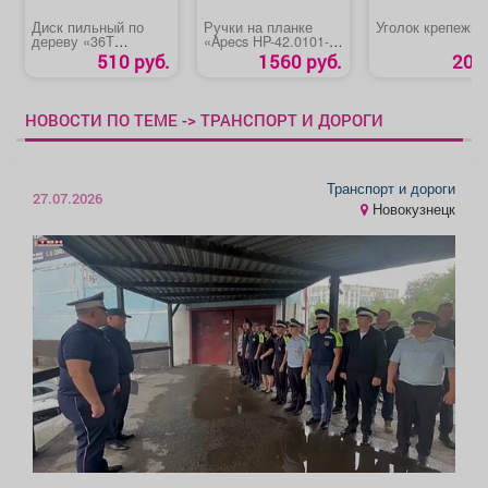
Диск пильный по
Ручки на планке
Уголок крепежн
дереву «36Т
«Apecs HP-42.0101-S-
STAYER»
C-G-L»(Р-001GL)
510 руб.
1560 руб.
20 р
НОВОСТИ ПО ТЕМЕ -> ТРАНСПОРТ И ДОРОГИ
Транспорт и дороги
27.07.2026
Новокузнецк