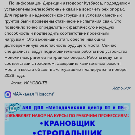
По информации Дирекции автодорог Кузбасса, подрядчиком
Афиша
Обучение
Проекты
установлены железобетонные сваи на всех четырёх опорах.
Для гарантии надежности конструкции в условиях местных
грунтов были проведены статические испытания свай. Это
позволило точно определить их фактическую несущую
способность и подтвердить соответствие проектным
Товары
Поздравления
Погода
нагрузкам. Это важнейший этап, обеспечивающий
долговременную безопасность будущего моста. Сейчас
специалисты ведут подготовительные работы под устройство
монолитных ригелей на крайних опорах. Работы ведутся в
соответствии с графиком. Завершить капитальный ремонт
моста и ввести объект в эксплуатацию планируется в ноябре
ТВ программа
Я - пенсионер
2026 года.
Фото: VK НОВО-ТВ
Источник
MAX-канал "Новости"
реклама