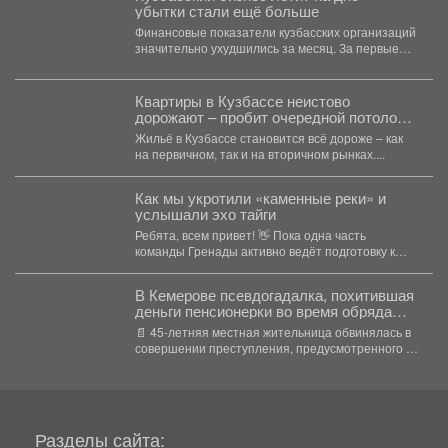
убытки стали ещё больше
Финансовые показатели кузбасских организаций
значительно ухудшились за месяц. За первые
пять месяцев 2026 года...
Квартиры в Кузбассе неистово
дорожают – пробит очередной потолок
цен
Жильё в Кузбассе становится всё дороже – как
на первичном, так и на вторичном рынках....
Как мы укротили «каменные реки» и
услышали эхо тайги
Ребята, всем привет! 👋 Пока одна часть
команды Гренады активно ведёт подготовку к
очередной экспедиции,...
В Кемерове псевдогадалка, похитившая
деньги пенсионерки во время обряда
снятия порчи, отправилась в колонию-
📄 45-летняя местная жительница обвинялась в
поселение
совершении преступления, предусмотренного ч.
2 ст. 158 УК РФ...
Разделы сайта: