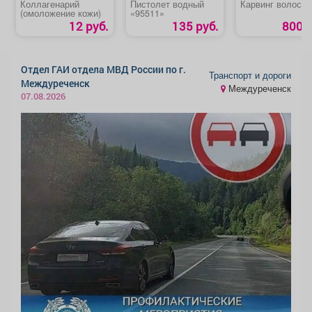
Коллагенарий
Пистолет водный
Карвинг волос
(омоложение кожи)
«95511»
12 руб.
135 руб.
800 р
Отдел ГАИ отдела МВД России по г.
Транспорт и дороги
Междуреченск
Междуреченск
07.08.2026