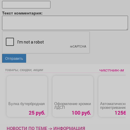
Текст комментария:
Отправить
ТОВАРЫ, СКИДКИ, АКЦИИ
Булка бутербродная
Оформление кромки
Автоматическое
ЛДСП
проветривание
теплицы
25 руб.
100 руб.
1256 р
«Термопривод 3
НОВОСТИ ПО ТЕМЕ -> ИНФОРМАЦИЯ