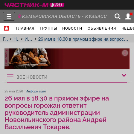
☰
КЕМЕРОВСКАЯ ОБЛАСТЬ - КУЗБАСС
ГЛАВНАЯ
ГРУППЫ
НОВОСТИ
ОБЪЯВЛЕНИЯ
НЕДВ
Главная
Группы
Новости
Главная
Новости
Информация
26 мая в 18.30 в прямом эфире на вопросы горожан ответит руководитель администрации Новоильинского района Андрей Васильевич Токарев.
реклама
Объявления
Недвижимость
Услуги
ВСЕ НОВОСТИ
Рукбрики
новостей
25 мая 2026
Информация
26 мая в 18.30 в прямом эфире на
Работа
Транспорт
Компании
вопросы горожан ответит
руководитель администрации
Новоильинского района Андрей
Васильевич Токарев.