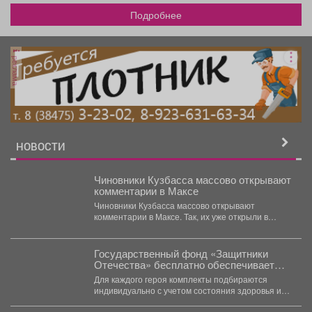
Подробнее
реклама
НОВОСТИ
Чиновники Кузбасса массово открывают
комментарии в Максе
Чиновники Кузбасса массово открывают
комментарии в Максе. Так, их уже открыли в
канале губернатора Ильи...
Государственный фонд «Защитники
Отечества» бесплатно обеспечивает
ветеранов специальной военной
Для каждого героя комплекты подбираются
операции с тяжелыми ранениями
индивидуально с учетом состояния здоровья и
адаптивной одеждой.
физических возможностей. В...