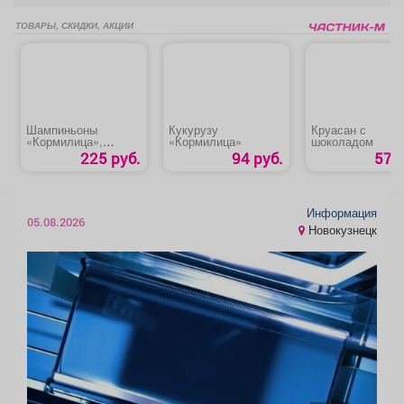
ТОВАРЫ, СКИДКИ, АКЦИИ
Шампиньоны
Кукурузу
Круасан с
«Кормилица»,
«Кормилица»
шоколадом
резаные
225 руб.
94 руб.
57 р
Информация
05.08.2026
Новокузнецк