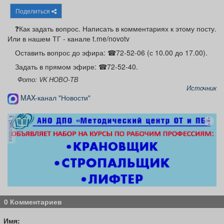
Афиша
Обучение
Проекты
Поделиться
❓Как задать вопрос. Написать в комментариях к этому посту.
Или в нашем ТГ - канале t.me/novotv
Оставить вопрос до эфира: ☎72-52-06 (с 10.00 до 17.00).
Товары
Поздравления
Погода
Задать в прямом эфире: ☎72-52-40.
Фото: VK НОВО-ТВ
Источник
MAX-канал "Новости"
ТВ программа
Я - пенсионер
реклама
0 Комментариев
Имя: