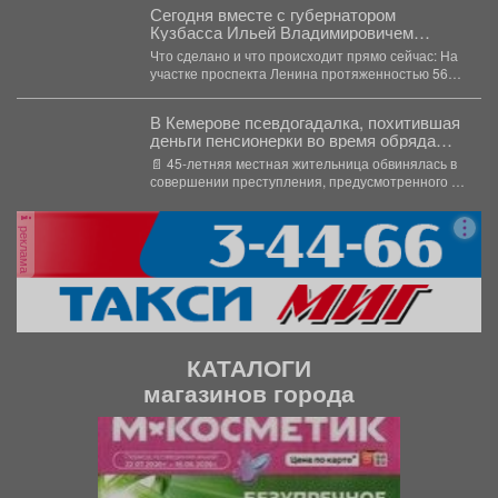
Сегодня вместе с губернатором
Кузбасса Ильей Владимировичем
Середюком проверили ход
Что сделано и что происходит прямо сейчас: На
реконструкции трамвайного маршрута
участке проспекта Ленина протяженностью 560
№10
метров...
В Кемерове псевдогадалка, похитившая
деньги пенсионерки во время обряда
снятия порчи, отправилась в колонию-
📄 45-летняя местная жительница обвинялась в
поселение
совершении преступления, предусмотренного ч.
2 ст. 158 УК РФ...
реклама
КАТАЛОГИ
магазинов города
П
С
р
л
е
е