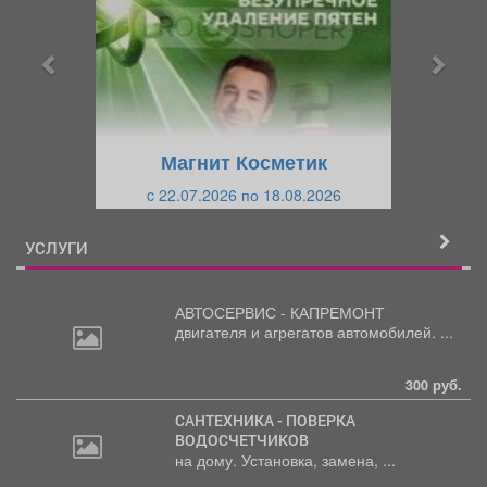
д
д
ы
у
д
ю
у
щ
щ
и
Магнит Косметик
и
й
c 22.07.2026 по 18.08.2026
й
УСЛУГИ
АВТОСЕРВИС - КАПРЕМОНТ
двигателя
и агрегатов автомобилей. ...
300 руб.
САНТЕХНИКА - ПОВЕРКА
ВОДОСЧЕТЧИКОВ
на дому. Установка, замена, ...