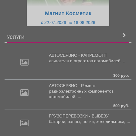
у
щ
щ
и
Магнит Косметик
и
й
c 22.07.2026 по 18.08.2026
й
УСЛУГИ
АВТОСЕРВИС - КАПРЕМОНТ
двигателя
и агрегатов автомобилей. ...
300 руб.
АВТОСЕРВИС - Ремонт
радиоэлектронных
компонентов
автомобилей: ...
500 руб.
ГРУЗОПЕРЕВОЗКИ - ВЫВЕЗУ
батареи,
ванны, печки, холодильники, ...