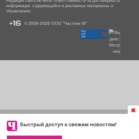
Редакция сайта не несет ответственности за достоверность
информации, содержащейся в рекламных материалах и
объявлениях.
+16
© 2006-2026
ООО "Частник-М"
Продолжая использовать сайт
chastnik-m.ru
, Вы даете
согласие на обработку файлов cookie, которые
Быстрый доступ к свежим новостям!
обеспечивают корректную работу сайта и сбора
информации для улучшения качества сервисов.