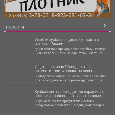
НОВОСТИ
Улыбки кузбассовцев могут войти в
историю России
До 20 сентября проходит всероссийский конкурс
«Улыбка России. Улыбка единства». Участники
загружают портреты на сайт...
Ищете персонал? Государство
возместит часть зарплаты нового
сотрудника.
В «Кадровом центре Кузбасса» прошел семинар
для работодателей в формате круглого стола. 🤝
Подробности...
Кузбасские производители наращивают
поставки продовольствия в торговые
сети региона
В Кузбассе растет присутствие местных
продуктов на прилавках. Сегодня доля товаров,
произведенных в регионе, в...