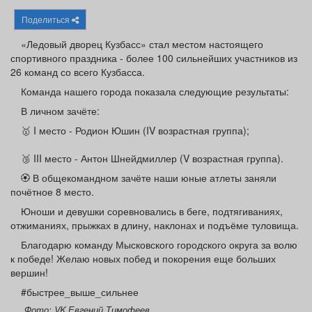
Афиша
Обучение
Проекты
Поделиться
«Ледовый дворец Кузбасс» стал местом настоящего
спортивного праздника - более 100 сильнейших участников из
26 команд со всего Кузбасса.
Товары
Поздравления
Погода
Команда нашего города показала следующие результаты:
В личном зачёте:
🥇 I место - Родион Юшин (IV возрастная группа);
🥉 III место - Антон Шнейдмиллер (V возрастная группа).
ТВ программа
Я - пенсионер
🏵️ В общекомандном зачёте наши юные атлеты заняли
почётное 8 место.
Юноши и девушки соревновались в беге, подтягиваниях,
отжиманиях, прыжках в длину, наклонах и подъёме туловища.
Благодарю команду Мысковского городского округа за волю
к победе! Желаю новых побед и покорения еще больших
вершин!
#быстрее_выше_сильнее
Фото: VK Евгений Тимофеев