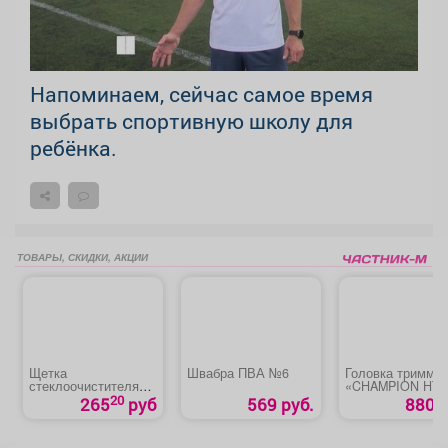
Напоминаем, сейчас самое время
выбрать спортивную школу для
ребёнка.
ТОВАРЫ, СКИДКИ, АКЦИИ
Щетка
Швабра ПВА №6
Головка тримме
стеклоочистителя
«CHAMPION HT3
бескаркасная
М»
20
265
руб
569 руб.
880 р
«Skyway»