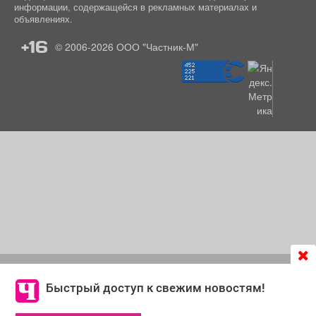
информации, содержащейся в рекламных материалах и
объявлениях.
+16
© 2006-2026
ООО "Частник-М"
Продолжая использовать сайт
chastnik-m.ru
, Вы даете
согласие на обработку файлов cookie, которые
Быстрый доступ к свежим новостям!
обеспечивают корректную работу сайта и сбора
информации для улучшения качества сервисов.