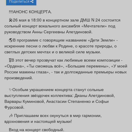
Поделиться
Афиша
Обучение
Проекты
‼️‼️АНОНС КОНЦЕРТА.
🎤26 мая в 18:00 в концертном зале ДМШ N 24 состоится
сольный концерт вокального ансамбля «Мечтатели» под
руководством Анны Сергеевны Алетдиновой.
Товары
Поздравления
Погода
🌎В программе с говорящим названием «Дети Земли» -
искренние песни о любви к Родине, о красоте природы, о
светлых детских мечтах и о великой силе музыки.
🎖️В этот вечер прозвучат как любимые всеми композиции -
«Ордена», «Ты сможешь всё», «Большие перемены», «У моей
ТВ программа
Я - пенсионер
России мамины глаза», - так и долгожданные премьеры новых
произведений.
✨Особым украшением концерта станут сольные
выступления звёздочек коллектива: Дианы Алетдиновой,
Варвары Куминовой, Анастасии Степаненко и Софьи
Фурсовой.
🎶 Приглашаем всех окунуться в мир гармонии,
вдохновения и настоящей музыки!
Вход на концерт свободный.