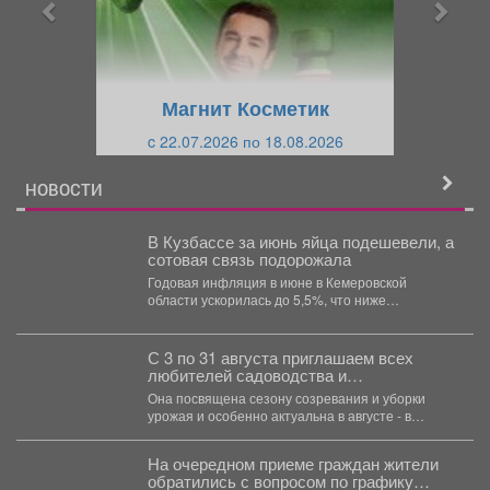
ы
у
д
ю
у
щ
щ
и
Магнит Косметик
и
й
c 22.07.2026 по 18.08.2026
й
НОВОСТИ
В Кузбассе за июнь яйца подешевели, а
сотовая связь подорожала
Годовая инфляция в июне в Кемеровской
области ускорилась до 5,5%, что ниже
общероссийского показателя в...
С 3 по 31 августа приглашаем всех
любителей садоводства и
огородничества в библиотеку
Она посвящена сезону созревания и уборки
«Молодежная» на книжную выставку
урожая и особенно актуальна в августе - в
«Ваш урожайный участок»!
самое...
На очередном приеме граждан жители
обратились с вопросом по графику