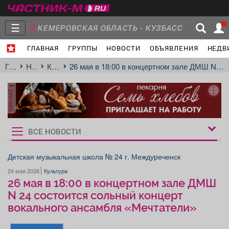
☰
КЕМЕРОВСКАЯ ОБЛАСТЬ - КУЗБАСС
ГЛАВНАЯ
ГРУППЫ
НОВОСТИ
ОБЪЯВЛЕНИЯ
НЕДВ
Главная
Группы
Новости
Главная
Новости
Культура
26 мая в 18:00 в концертном зале ДМШ N 24 состоится сольный концерт вокального ансамбля «Мечтатели»
реклама
Объявления
Недвижимость
Услуги
ВСЕ НОВОСТИ
Рукбрики
новостей
Детская музыкальная школа № 24 г. Междуреченск
24 мая 2026
Культура
Работа
Транспорт
Компании
26 мая в 18:00 в концертном зале ДМШ
N 24 состоится сольный концерт
вокального ансамбля «Мечтатели»