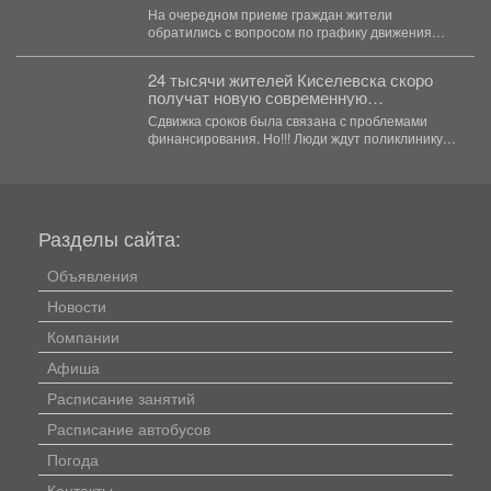
движения общественного транспорта.
На очередном приеме граждан жители
обратились с вопросом по графику движения
общественного транспорта. Ещё в...
24 тысячи жителей Киселевска скоро
получат новую современную
поликлинику.
Сдвижка сроков была связана с проблемами
финансирования. Но!!! Люди ждут поликлинику,
она важна для...
Разделы сайта:
Объявления
Новости
Компании
Афиша
Расписание занятий
Расписание автобусов
Погода
Контакты