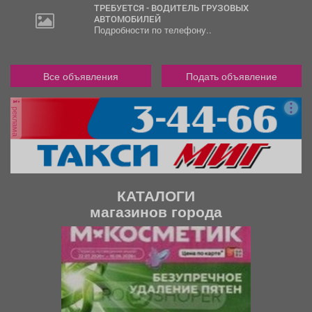
ТРЕБУЕТСЯ - ВОДИТЕЛЬ ГРУЗОВЫХ
АВТОМОБИЛЕЙ
Подробности по телефону..
Все объявления
Подать объявление
реклама
КАТАЛОГИ
магазинов города
П
С
р
л
е
е
д
д