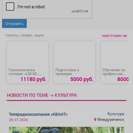
Отправить
ТОВАРЫ, СКИДКИ, АКЦИИ
Газонокосилка
Подготовка к
Обучение по
сетевая «LM-38-
проверке
профессии
1700»
«Машинист
11180 руб.
5000 руб.
8000 р
автовышки и
автогидроподъе
а»
НОВОСТИ ПО ТЕМЕ -> КУЛЬТУРА
Культура
Телерадиокомпания «КВАНТ»
Междуреченск
28.07.2026