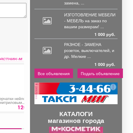
замена, ...
ИЗГОТОВЛЕНИЕ МЕБЕЛИ
- МЕБЕЛЬ на
заказ по
вашим размерам! ...
1 000 руб.
РАЗНОЕ - ЗАМЕНА
розеток,
выключателей, и
др. Мелкие ...
1 000 руб.
Все объявления
Подать объявление
реклама
ерчатки нейлоновые
Заглушка кабель
Нож для триммера
 нитриловым
канала для
окрытием «Супер
компьютерного стола
126 руб.
15 руб.
191 ру
юкс»
КАТАЛОГИ
магазинов города
П
С