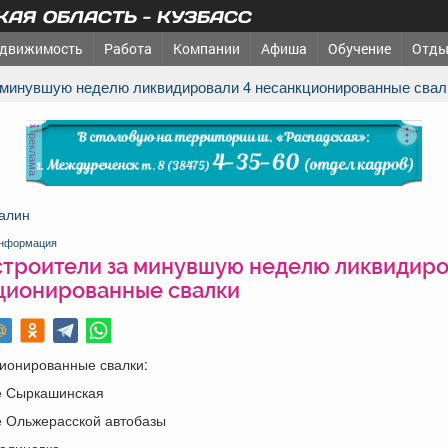
АЯ ОБЛАСТЬ - КУЗБАСС
движимость
Работа
Компании
Афиша
Обучение
Отды
а минувшую неделю ликвидировали 4 несанкционированные свал
реклама
алин
нформация
строители за минувшую неделю ликвидиро
ционированные свалки
ционированные свалки:
це Сыркашинская
е Ольжерасской автобазы
Малиновка