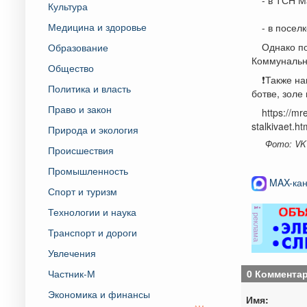
Культура
Медицина и здоровье
- в посел
Однако по
Образование
Коммунальн
Общество
❗️Также н
Политика и власть
ботве, золе
Право и закон
https://mr
stalkivaet.ht
Природа и экология
Фото: VK
Происшествия
Промышленность
MAX-кан
Спорт и туризм
Технологии и наука
реклама
Транспорт и дороги
Увлечения
0 Коммента
Частник-М
Экономика и финансы
Имя: