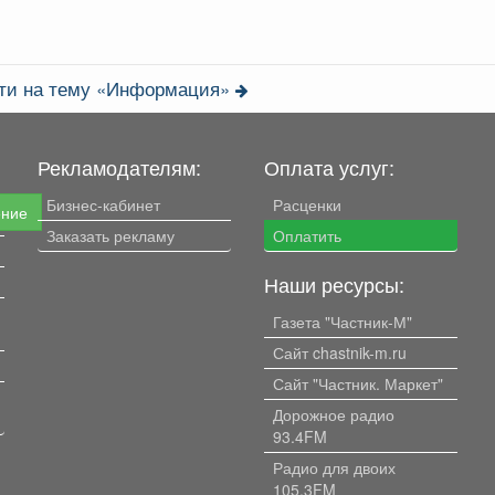
неожиданно, но,...
сти на тему «Информация»
Рекламодателям:
Оплата услуг:
Бизнес-кабинет
Расценки
ение
Заказать рекламу
Оплатить
Наши ресурсы:
Газета "Частник-М"
Сайт chastnik-m.ru
Сайт "Частник. Маркет"
Дорожное радио
93.4FM
Радио для двоих
105.3FM