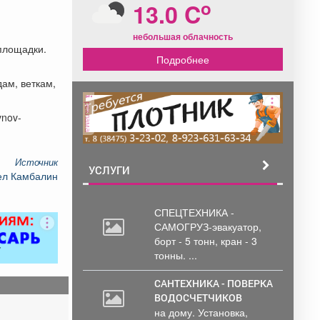
o
13.0 C
небольшая облачность
площадки.
Подробнее
ам, веткам,
реклама
vnov-
Источник
УСЛУГИ
ел Камбалин
СПЕЦТЕХНИКА -
САМОГРУЗ-эвакуатор,
борт
- 5 тонн, кран - 3
тонны. ...
САНТЕХНИКА - ПОВЕРКА
ВОДОСЧЕТЧИКОВ
на дому. Установка,