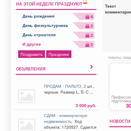
НА ЭТОЙ НЕДЕЛЕ ПРАЗДНУЮТ
Текст
комментари
День рождения
6
День физкультурника
2
День строителя
2
И другие
2
Поздравить
Праздники
ТОВАРЫ, СКИД
ОБЪЯВЛЕНИЯ
ПРОДАМ - ПАЛЬТО, 2
шт.,
черные. Размер L, S. С ...
Профессио
подготовка
переподгот
3
3 000 руб.
повышени
квалифика
СДАМ - коммерческую
«Машинис
автогрейд
НОВОСТИ
недвижимость,
Код
объекта: 1720527. Сдается