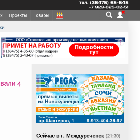
тел. (38475) 65-545
+7 923-625-02-51
х
Проекты
Товары
ки
реклама
реклама
вали 4
Сейчас в г. Междуреченск
(21:30)