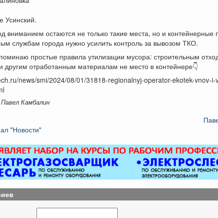
ке Усинский.
д вниманием остаются не только такие места, но и контейнерные 
ым службам города нужно усилить контроль за вывозом ТКО.
апоминаю простые правила утилизации мусора: строительным отход
 и другим отработанным материалам не место в контейнере👇
ech.ru/news/smi/2024/08/01/31818-regionalnyj-operator-ekotek-vnov-i-
ml
 Павел Камбалин
Пав
ал "Новости"
риев