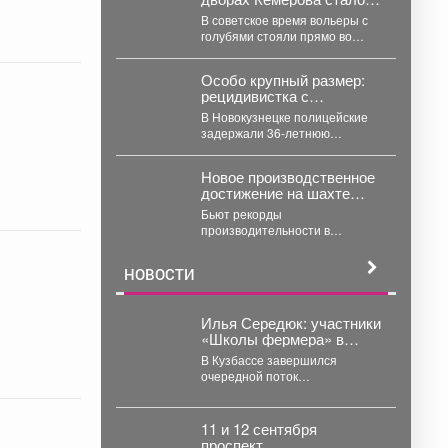
почти невозможно
В советское время вольеры с
голубями стояли прямо во
дворах жилых домов. Как
NGS42.RU рассказали...
Особо крупный размер:
рецидивистка с
запрещенкой травила
В Новокузнецке полицейские
кузбассовцев
задержали 36-летнюю
женщину, у которой изъяли
более 100 граммов
Новое производственное
карфентанила. Новокузнецке...
достижение на шахте
«Усковская»
Бьют рекорды
производительности в
преддверие
профессионального
НОВОСТИ
праздника. Сразу две бригады
проходчиков шахты
«Усковская» с разницей...
Илья Середюк: участники
«Школы фермера» в
Кузбассе впервые
В Кузбассе завершился
освоили работу с
очередной поток
агродронами
образовательного проекта
«Школа фермера». Обучение
проходило три месяца, в
11 и 12 сентября
этом...
проспект