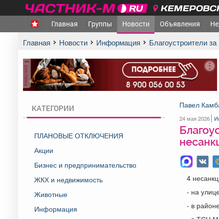
КЕМЕРОВСК
Главная
Группы
Новости
Объявления
Не
Главная
Новости
Информация
Благоустроители з
реклама
Павел Камб
КАТЕГОРИИ
24 мая 2026
И
Благоу
ПЛАНОВЫЕ ОТКЛЮЧЕНИЯ
несанк
Акции
Бизнес и предпринимательство
4 несанк
ЖКХ и недвижимость
- на ули
Животные
- в район
Информация
- в ТСН 