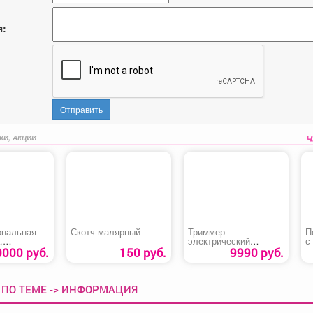
я:
Отправить
КИ, АКЦИИ
нальная
Скотч малярный
Триммер
П
,
электрический
с
овка,
«Champion ET1200A»
п
0000 руб.
150 руб.
9990 руб.
е
Л
ции
т
ера»
 ПО ТЕМЕ -> ИНФОРМАЦИЯ