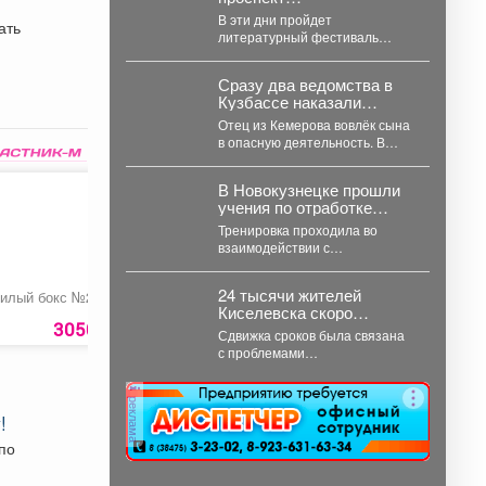
Коммунистический
В эти дни пройдет
ать
превратится в огромную
литературный фестиваль
литературную сцену под
«Читающий Междуреченск»!
открытым небом.
Сразу два ведомства в
Кузбассе наказали
кемеровчанина за
Отец из Кемерова вовлёк сына
подарок сыну
в опасную деятельность. В
Кемерове суд вынес приговор
отцу,...
В Новокузнецке прошли
учения по отработке
действий членов
Тренировка проходила во
участковой
взаимодействии с
избирательной комиссии
сотрудниками Росгвардии и
в нештатных ситуациях
полиции, включая
на предстоящих выборах.
24 тысячи жителей
илый бокс №2
Ваза «Квадратная»
Свадебный букет
специалистов кинологической
Киселевска скоро
службы.
3050 руб.
1700 руб.
получат новую
Сдвижка сроков была связана
современную
с проблемами
поликлинику.
финансирования. Но!!! Люди
ждут поликлинику, она важна
реклама
для...
!
по