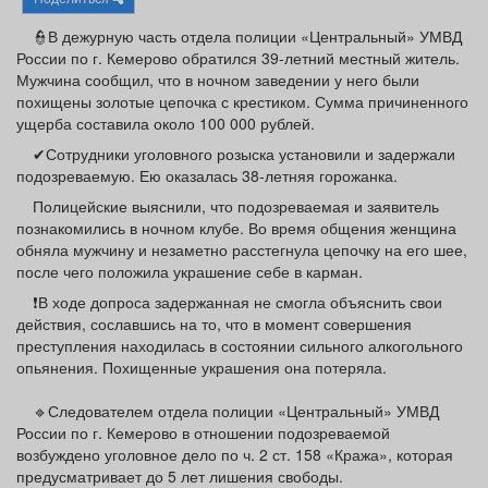
Афиша
Обучение
Проекты
👮В дежурную часть отдела полиции «Центральный» УМВД
России по г. Кемерово обратился 39-летний местный житель.
Мужчина сообщил, что в ночном заведении у него были
похищены золотые цепочка с крестиком. Сумма причиненного
ущерба составила около 100 000 рублей.
Товары
Поздравления
Погода
✔Сотрудники уголовного розыска установили и задержали
подозреваемую. Ею оказалась 38-летняя горожанка.
Полицейские выяснили, что подозреваемая и заявитель
познакомились в ночном клубе. Во время общения женщина
обняла мужчину и незаметно расстегнула цепочку на его шее,
ТВ программа
Я - пенсионер
после чего положила украшение себе в карман.
❗В ходе допроса задержанная не смогла объяснить свои
действия, сославшись на то, что в момент совершения
преступления находилась в состоянии сильного алкогольного
опьянения. Похищенные украшения она потеряла.
🔹Следователем отдела полиции «Центральный» УМВД
России по г. Кемерово в отношении подозреваемой
возбуждено уголовное дело по ч. 2 ст. 158 «Кража», которая
предусматривает до 5 лет лишения свободы.