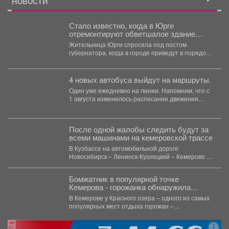
НОВОСТИ
Стало известно, когда в Юрге
отремонтируют обветшалое здание
ЗАГСа
Жительница Юрги спросила под постом
губернатора, когда в городе приведут в порядок
фасад здания ЗАГСа....
4 новых автобуса выйдут на маршруты.
Один уже ежедневно на линии. Напомним, что с
1 августа изменилось расписание движения
автобусов.
После одной жалобы следить будут за
всеми машинами на кемеровской трассе
В Кузбассе на автомобильной дороге
Новосибирск – Ленинск-Кузнецкий – Кемерово –
Юрга в селе Глубокое...
Бомжатник в популярной точке
Кемерова - горожанка обнаружила
жуткий объект на Красном озере
В Кемерове у Красного озера – одного из самых
популярных мест отдыха горожан –
обнаружили...