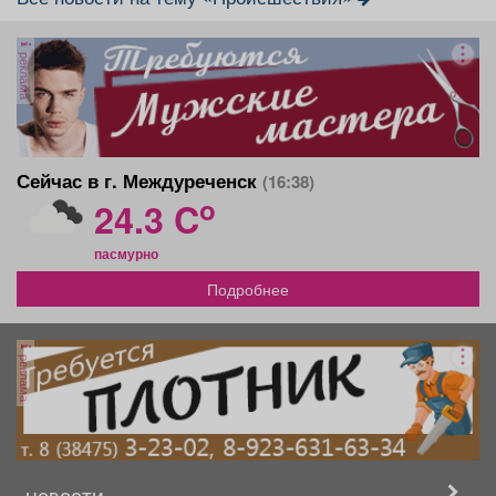
реклама
Сейчас в г. Междуреченск
(16:38)
o
24.3 C
пасмурно
Подробнее
реклама