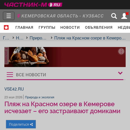
☰
КЕМЕРОВСКАЯ ОБЛАСТЬ - КУЗБАСС
ГЛАВНАЯ
ГРУППЫ
НОВОСТИ
ОБЪЯВЛЕНИЯ
НЕДВ
Главная
Группы
Новости
Главная
Новости
Природа и экология
Пляж на Красном озере в Кемерове исчезает – его застраивают домиками
реклама
Объявления
Недвижимость
Услуги
ВСЕ НОВОСТИ
Рукбрики
новостей
VSE42.RU
23 мая 2026
Природа и экология
Работа
Транспорт
Компании
Пляж на Красном озере в Кемерове
исчезает – его застраивают домиками
Поделиться