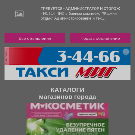
ТРЕБУЕТСЯ - АДМИНИСТРАТОР И СТОРОЖ
- ИСТОПНИК в банный комплекс "Жаркий
отдых" Администрирование и тех....
Все объявления
Подать объявление
реклама
КАТАЛОГИ
магазинов города
П
С
р
л
е
е
д
д