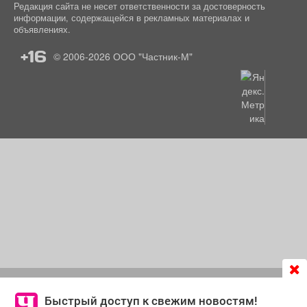
Редакция сайта не несет ответственности за достоверность
информации, содержащейся в рекламных материалах и
объявлениях.
+16
© 2006-2026
ООО "Частник-М"
Продолжая использовать сайт
chastnik-m.ru
, Вы даете
согласие на обработку файлов cookie, которые
Быстрый доступ к свежим новостям!