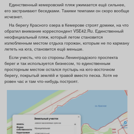
Афиша
Обучение
Проекты
Единственный кемеровский пляж ужимается ещё сильнее,
его застраивают беседками. Такими темпами он скоро вообще
исчезнет.
На берегу Красного озера в Кемерове строят домики, на что
обратил внимание корреспондент VSE42.Ru. Единственный
неофициальный пляж, который летом становится
Товары
Поздравления
Погода
излюбленным местом отдыха горожан, которым не по карману
лететь на юга, становится ещё меньше.
Если учесть, что со стороны Ленинградского проспекта
берег и так используется бизнесом, то единственным
просторным местом остался пустырь на юго-восточном
ТВ программа
Я - пенсионер
берегу, покрытый землёй и травой вместо песка. Хотя не
ровен час и там что-нибудь построят.