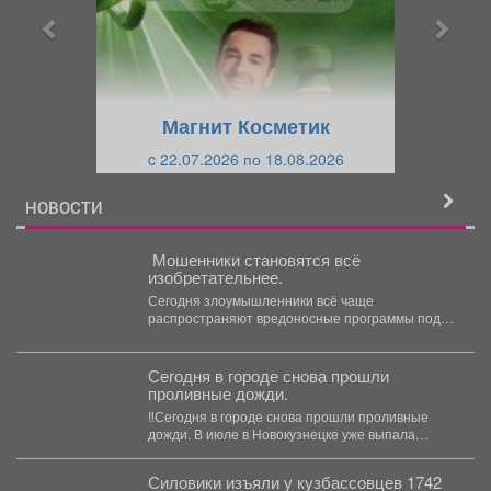
ы
у
д
ю
у
щ
щ
и
Магнит Косметик
и
й
c 22.07.2026 по 18.08.2026
й
НОВОСТИ
️ Мошенники становятся всё
изобретательнее.
Сегодня злоумышленники всё чаще
распространяют вредоносные программы под
видом полезных приложений, документов,
обновлений или «эксклюзивных»...
️Сегодня в городе снова прошли
проливные дожди.
‼️Сегодня в городе снова прошли проливные
дожди. В июле в Новокузнецке уже выпала
трёхмесячная норма...
Силовики изъяли у кузбассовцев 1742