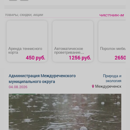
ТОВАРЫ, СКИДКИ, АКЦИИ
Аренда теннисного
Автоматическое
Поролон мебель
корта
проветривание
теплицы
450 руб.
1256 руб.
2650 р
«Термопривод 300С»
Администрация Междуреченского
Природа и
экология
муниципального округа
Междуреченск
04.08.2026