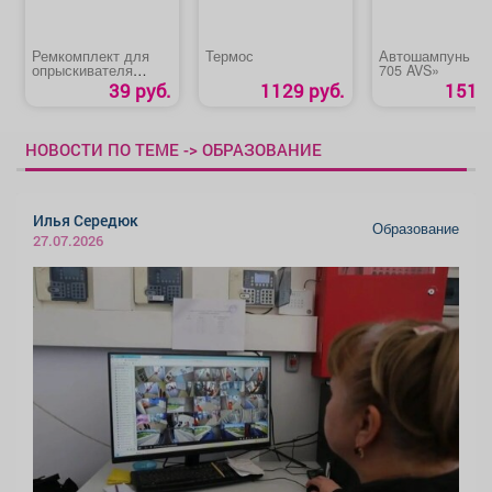
Ремкомплект для
Термос
Автошампунь «A
опрыскивателя
705 AVS»
«ОП-207/ОП-209
39 руб.
1129 руб.
151 р
№1»
НОВОСТИ ПО ТЕМЕ -> ОБРАЗОВАНИЕ
Илья Середюк
Образование
27.07.2026