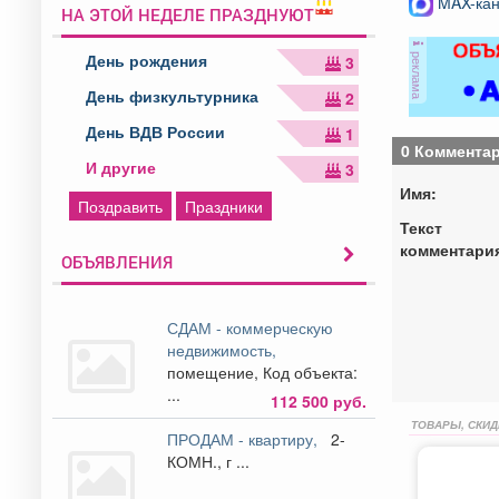
MAX-кан
НА ЭТОЙ НЕДЕЛЕ ПРАЗДНУЮТ
реклама
День рождения
3
День физкультурника
2
День ВДВ России
1
0 Коммента
И другие
3
Имя:
Поздравить
Праздники
Текст
комментари
ОБЪЯВЛЕНИЯ
СДАМ - коммерческую
недвижимость,
помещение, Код объекта:
...
112 500 руб.
ТОВАРЫ, СКИД
ПРОДАМ - квартиру,
2-
КОМН., г ...