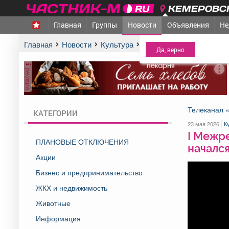
КЕМЕРОВСК
Главная
Группы
Новости
Объявления
Не
МЕЖДУРЕЧЕНСК
- Ва
Главная
Новости
Культура
I Межрегиональный фес
реклама
Телеканал 
КАТЕГОРИИ
23 мая 2026
К
I Межр
ПЛАНОВЫЕ ОТКЛЮЧЕНИЯ
начался
Акции
Бизнес и предпринимательство
ЖКХ и недвижимость
Животные
Информация