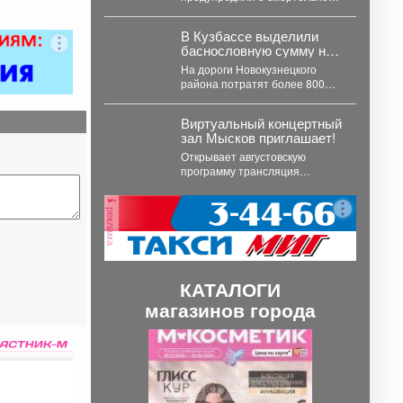
опасности двойников. В
Кузбассе наступает пик
В Кузбассе выделили
грибного сезона. Как...
баснословную сумму на
вечную проблему: 826
На дороги Новокузнецкого
млн на ремонт
района потратят более 800
миллионов. В Новокузнецком
районе в ближайшие два...
Виртуальный концертный
зал Мысков приглашает!
Открывает августовскую
программу трансляция
концерта-караоке «Споём
любимое и родное» - знаковые
реклама
хиты отечественной
киномузыки и...
КАТАЛОГИ
магазинов города
П
С
р
л
е
е