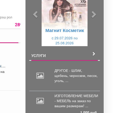
д
д
ы
у
д
ю
рэш рол
Пицца
Шашлык в лаваше
«Филадельфия»
у
щ
289 руб.
770 руб.
299 ру
Магнит Косметик
щ
и
и
c 29.07.2026 по
й
25.08.2026
й
УСЛУГИ
ых
ДРУГОЕ - ШЛАК,
щебень,
чернозем, песок,
уголь, ...
ИЗГОТОВЛЕНИЕ МЕБЕЛИ
- МЕБЕЛЬ на
заказ по
вашим размерам! ...
1 000 руб.