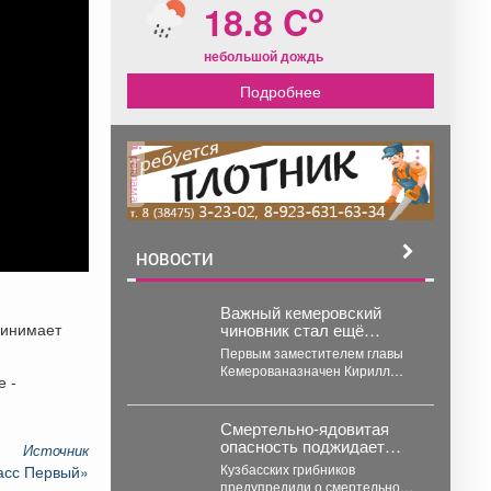
o
18.8 C
небольшой дождь
Подробнее
реклама
НОВОСТИ
Важный кемеровский
ринимает
чиновник стал ещё
главнее - пошёл на
Первым заместителем главы
повышение
Кемерованазначен Кирилл
е -
Безумов, сообщает мэрия в
понедельник. Окончил КузГТУ.
В прошлом...
Смертельно-ядовитая
опасность поджидает
Источник
кузбассовцев в лесу: что
Кузбасских грибников
асс Первый»
прячется под листвой
предупредили о смертельной