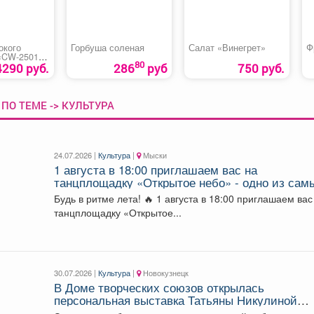
окого
Горбуша соленая
Салат «Винегрет»
Ф
«CW-2501EI
80
4290 руб.
286
руб
750 руб.
ПО ТЕМЕ -> КУЛЬТУРА
24.07.2026 |
Культура
|
Мыски
1 августа в 18:00 приглашаем вас на
танцплощадку «Открытое небо» - одно из сам
атмосферных событий этого лета!
Будь в ритме лета! 🔥 1 августа в 18:00 приглашаем вас на
танцплощадку «Открытое...
30.07.2026 |
Культура
|
Новокузнецк
В Доме творческих союзов открылась
персональная выставка Татьяны Никулиной
"Между фактурой и образом".