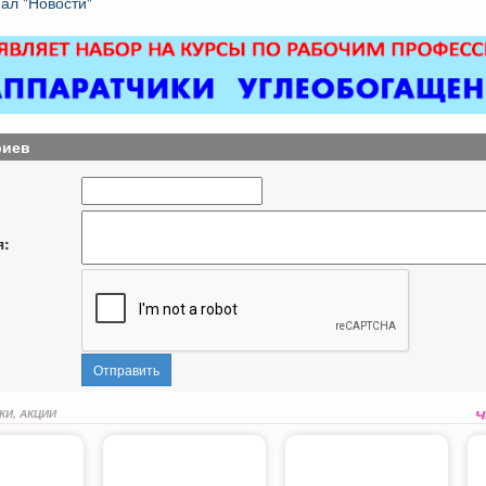
ал "Новости"
риев
я:
Отправить
КИ, АКЦИИ