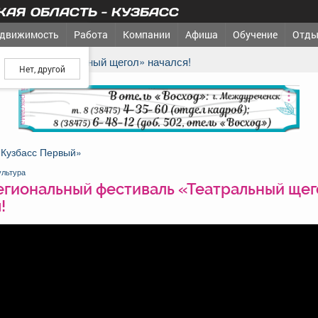
АЯ ОБЛАСТЬ - КУЗБАСС
движимость
Работа
Компании
Афиша
Обучение
Отды
ш город?
тиваль «Театральный щегол» начался!
реклама
«Кузбасс Первый»
ультура
егиональный фестиваль «Театральный щег
!