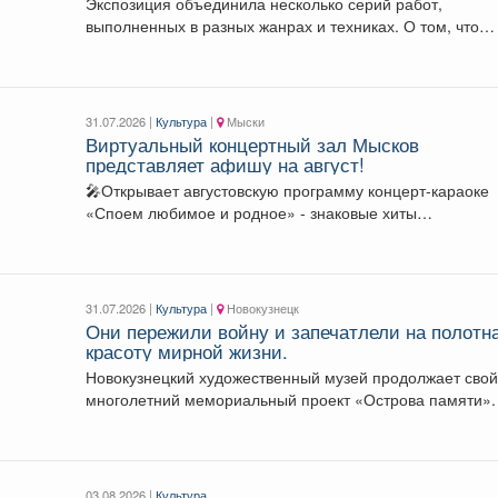
Экспозиция объединила несколько серий работ,
выполненных в разных жанрах и техниках. О том, что
вдохновляет...
31.07.2026 |
Культура
|
Мыски
Виртуальный концертный зал Мысков
представляет афишу на август!
🎤Открывает августовскую программу концерт-караоке
«Споем любимое и родное» - знаковые хиты
отечественной киномузыки и знаменитые...
31.07.2026 |
Культура
|
Новокузнецк
Они пережили войну и запечатлели на полотн
красоту мирной жизни.
Новокузнецкий художественный музей продолжает свой
многолетний мемориальный проект «Острова памяти».
этот раз мини-экспозиция...
03.08.2026 |
Культура