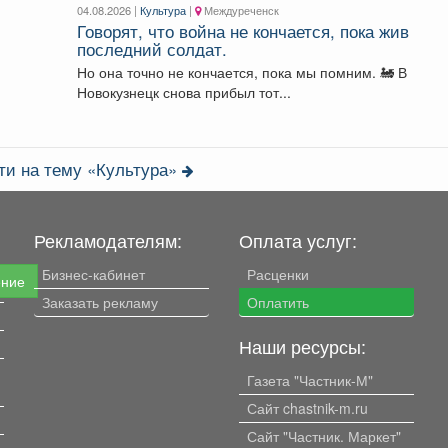
04.08.2026 |
Культура
|
Междуреченск
Говорят, что война не кончается, пока жив
последний солдат.
Но она точно не кончается, пока мы помним. 🚂 В
Новокузнецк снова прибыл тот...
ти на тему «Культура»
Рекламодателям:
Оплата услуг:
Бизнес-кабинет
Расценки
ение
Заказать рекламу
Оплатить
Наши ресурсы:
Газета "Частник-М"
Сайт chastnik-m.ru
Сайт "Частник. Маркет"