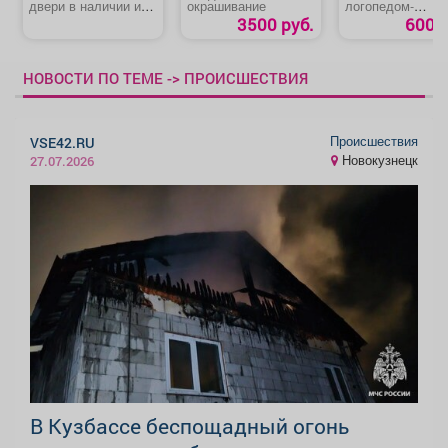
двери в наличии и
окрашивание
логопедом-
под заказ
дефектологом
3500 руб.
600 р
НОВОСТИ ПО ТЕМЕ -> ПРОИСШЕСТВИЯ
Происшествия
VSE42.RU
Новокузнецк
27.07.2026
В Кузбассе беспощадный огонь