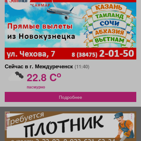
Сейчас в г. Междуреченск
(11:40)
o
22.8 C
пасмурно
Подробнее
реклама