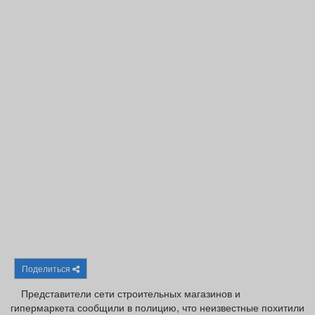
Афиша
Обучение
Проекты
Товары
Поздравления
Погода
ТВ программа
Я - пенсионер
Поделиться
Представители сети строительных магазинов и
гипермаркета сообщили в полицию, что неизвестные похитили