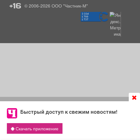
+16
© 2006-2026
ООО "Частник-М"
Продолжая использовать сайт
chastnik-m.ru
, Вы даете
согласие на обработку файлов cookie, которые
Быстрый доступ к свежим новостям!
обеспечивают корректную работу сайта и сбора
информации для улучшения качества сервисов.
Скачать приложение
Что такое cookie