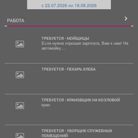
и
й
c 22.07.2026 по 18.08.2026
й
РАБОТА
ТРЕБУЕТСЯ - МОЙЩИЦЫ
Если нужна хорошая зарплата, Вам к нам! На
автомойку....
ТРЕБУЕТСЯ - ПЕКАРЬ ХЛЕБА
ТРЕБУЕТСЯ - КРАНОВЩИК НА КОЗЛОВОЙ
кран
ТРЕБУЕТСЯ - УБОРЩИК СЛУЖЕБНЫХ
ПОМЕЩЕНИЙ