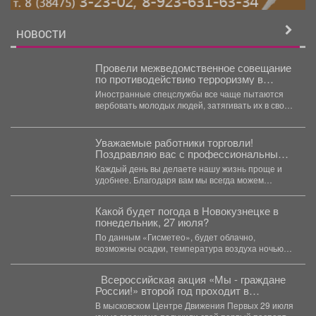
НОВОСТИ
Провели межведомственное совещание
по противодействию терроризму в
информационной сфере.
Иностранные спецслужбы все чаще пытаются
вербовать молодых людей, затягивать их в свои
сети. К сожалению,...
Уважаемые работники торговли!
Поздравляю вас с профессиональным
праздником!
Каждый день вы делаете нашу жизнь проще и
удобнее. Благодаря вам мы всегда можем
найти...
Какой будет погода в Новокузнецке в
понедельник, 27 июля?
По данным «Гисметео», будет облачно,
возможны осадки, температура воздуха ночью
+14...
Всероссийская акция «Мы - граждане
России!» второй год проходит в
Библиотеке
В мысковском Центре Движения Первых 29 июля