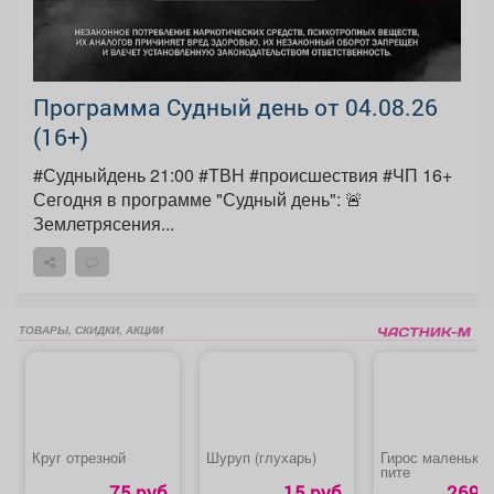
Программа Судный день от 04.08.26
(16+)
#Судныйдень 21:00 #ТВН #происшествия #ЧП 16+
Сегодня в программе "Судный день": 🚨
Землетрясения...
ТОВАРЫ, СКИДКИ, АКЦИИ
Круг отрезной
Шуруп (глухарь)
Гирос маленький
пите
75 руб.
15 руб.
269 р