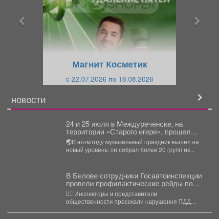
д
д
ы
у
д
ю
у
щ
щ
и
Магнит Косметик
и
й
c 22.07.2026 по 18.08.2026
й
НОВОСТИ
24 и 25 июля в Междуреченске, на
территории «Старого егеря», прошел
ежегодный рок фестиваль «Живая
🌏В этом году музыкальный праздник вышел на
вода».
новый уровень: он собрал более 20 групп из...
В Белове сотрудники Госавтоинспекции
провели профилактические рейды по
пресечению нарушений правил
👮‍♂ Инспекторы и представители
дорожного движения
общественности пресекали нарушения ПДД
мотоциклистами и лицами, управляющими
средствами индивидуальной мобильности,...