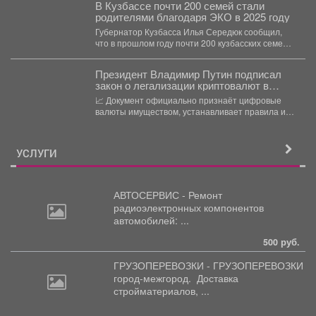
В Кузбассе почти 200 семей стали
родителями благодаря ЭКО в 2025 году
Губернатор Кузбасса Илья Середюк сообщил,
что в прошлом году почти 200 кузбасских семей
стали родителями...
Президент Владимир Путин подписал
закон о легализации криптовалют в
России.
📈 Документ официально признаёт цифровые
валюты имуществом, устанавливает правила их
оборота и гарантирует судебную защиту...
УСЛУГИ
АВТОСЕРВИС - Ремонт
радиоэлектронных
компонентов
автомобилей: ...
500 руб.
ГРУЗОПЕРЕВОЗКИ - ГРУЗОПЕРЕВОЗКИ
город-межгород.
Доставка
стройматериалов, ...