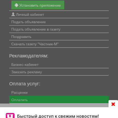
Установить приложение
Личный кабинет
Подать объявление
Подать объявление в газету
Поздравить
Скачать газету "Частник-М"
Рекламодателям:
Бизнес-кабинет
Заказать рекламу
Оплата услуг:
Расценки
Оплатить
Продолжая использовать сайт
chastnik-m.ru
, Вы даете
Наши ресурсы:
согласие на обработку файлов cookie, которые
Быстрый доступ к свежим новостям!