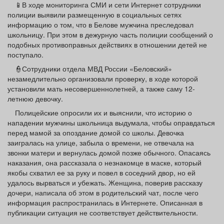
📱В ходе мониторинга СМИ и сети Интернет сотрудники
Афиша
Обучение
Проекты
полиции выявили размещенную в социальных сетях
информацию о том, что в Белове мужчина преследовал
школьницу. При этом в дежурную часть полиции сообщений о
подобных противоправных действиях в отношении детей не
поступало.
Товары
Поздравления
Погода
👮Сотрудники отдела МВД России «Беловский»
незамедлительно организовали проверку, в ходе которой
установили мать несовершеннолетней, а также саму 12-
летнюю девочку.
Полицейские опросили их и выяснили, что историю о
ТВ программа
Я - пенсионер
нападении мужчины школьница выдумала, чтобы оправдаться
перед мамой за опоздание домой со школы. Девочка
заигралась на улице, забыла о времени, не отвечала на
звонки матери и вернулась домой позже обычного. Опасаясь
наказания, она рассказала о незнакомце в маске, который
якобы схватил ее за руку и повел в соседний двор, но ей
удалось вырваться и убежать. Женщина, поверив рассказу
дочери, написала об этом в родительский чат, после чего
информация распространилась в Интернете. Описанная в
публикации ситуация не соответствует действительности.