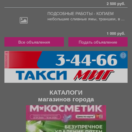
2 500 руб.
ПОДСОБНЫЕ РАБОТЫ - КОПАЕМ
небольшие
сливные ямы, траншеи, в ...
1 000 руб.
Все объявления
Подать объявление
реклама
КАТАЛОГИ
магазинов города
П
С
р
л
е
е