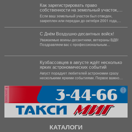
Как зарегистрировать право
собственности на земельный участок,
предоставленный до 2001 года
Если ваш земельный участок был отведен,
закреплен или передан до октября 2001 года,
его можно...
С Днём Воздушно-десантных войск!
Уважаемые воины-десантники, ветераны ВДВ!
Поздравляем вас с профессиональным
праздником! Голубые береты - это символ...
Кузбассовцев в августе ждёт несколько
ярких астрономических событий
Август порадует любителей астрономии сразу
несколькими яркими событиями. Первое важное
явление месяца - частное лунное...
реклама
КАТАЛОГИ