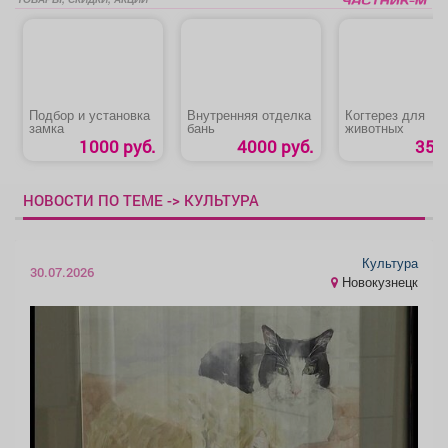
Подбор и установка
Внутренняя отделка
Когтерез для
замка
бань
животных
1000 руб.
4000 руб.
35 р
НОВОСТИ ПО ТЕМЕ -> КУЛЬТУРА
Культура
30.07.2026
Новокузнецк