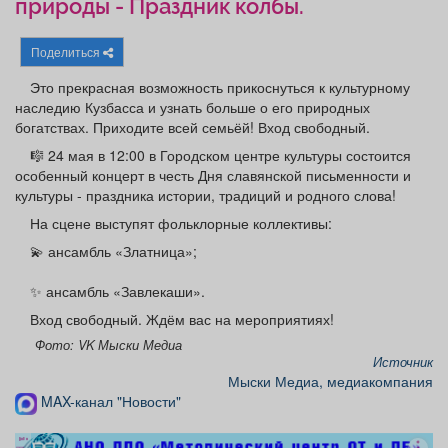
природы - Праздник колбы.
Афиша
Обучение
Проекты
Поделиться
Это прекрасная возможность прикоснуться к культурному
наследию Кузбасса и узнать больше о его природных
Товары
Поздравления
Погода
богатствах. Приходите всей семьёй! Вход свободный.
🎼 24 мая в 12:00 в Городском центре культуры состоится
особенный концерт в честь Дня славянской письменности и
культуры - праздника истории, традиций и родного слова!
На сцене выступят фольклорные коллективы:
ТВ программа
Я - пенсионер
💫 ансамбль «Златница»;
✨ ансамбль «Завлекаши».
Вход свободный. Ждём вас на мероприятиях!
Фото: VK Мыски Медиа
Источник
Мыски Медиа, медиакомпания
MAX-канал "Новости"