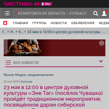
☰
КЕМЕРОВСКАЯ ОБЛАСТЬ - КУЗБАСС
ГЛАВНАЯ
ГРУППЫ
НОВОСТИ
ОБЪЯВЛЕНИЯ
НЕДВ
Главная
Группы
Новости
Главная
Новости
Культура
23 мая в 12:00 в центре духовной культуры «Эне Таг» (посёлок Чувашка) пройдёт традиционное мероприятие, посвящённое дарам сибирской природы - Праздник колбы.
реклама
Объявления
Недвижимость
Услуги
ВСЕ НОВОСТИ
Рукбрики
новостей
Мыски Медиа, медиакомпания
22 мая 2026
Культура
Работа
Транспорт
Компании
23 мая в 12:00 в центре духовной
культуры «Эне Таг» (посёлок Чувашка)
пройдёт традиционное мероприятие,
посвящённое дарам сибирской