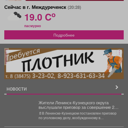
Сейчас в г. Междуреченск
(20:28)
o
19.0 C
пасмурно
Подробнее
реклама
НОВОСТИ
Жители Ленинск-Кузнецкого округа
выслушали приговор за совершение 26
краж из гаражей, жилых домов и
📄В Ленинске-Кузнецком постановлен приговор
садовых участков
по уголовному делу, возбужденному в
отношении двоих местных жителей в возрасте...