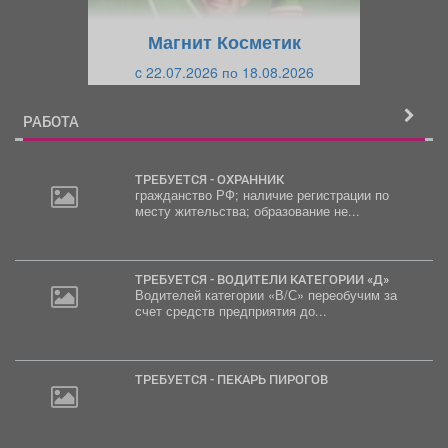
у
щ
щ
и
Магнит Косметик
и
й
c 22.07.2026 по 18.08.2026
й
РАБОТА
ТРЕБУЕТСЯ - ОХРАННИК
гражданство РФ; наличие регистрации по
месту жительства; образование не...
ТРЕБУЕТСЯ - ВОДИТЕЛИ КАТЕГОРИИ «Д»
Водителей категории «В/С» переобучим за
счет средств предприятия до...
ТРЕБУЕТСЯ - ПЕКАРЬ ПИРОГОВ