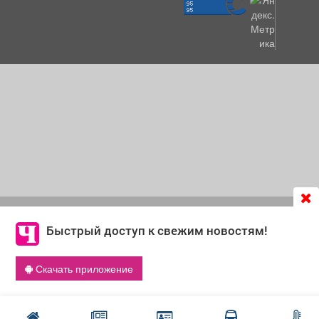
Продолжая использовать сайт
chastnik-m.ru
, Вы даете
согласие на обработку файлов cookie, которые
Быстрый доступ к свежим новостям!
обеспечивают корректную работу сайта и сбора
информации для улучшения качества сервисов.
Скачать приложение
Что такое cookie