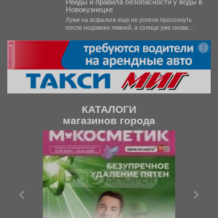
Рейды и правила безопасности у воды в
Новокузнецке
Лужи на асфальте еще не успели просохнуть
после недавних ливней, а солнце уже снова
палит...
реклама
КАТАЛОГИ
магазинов города
П
С
р
л
е
е
д
д
ы
у
д
ю