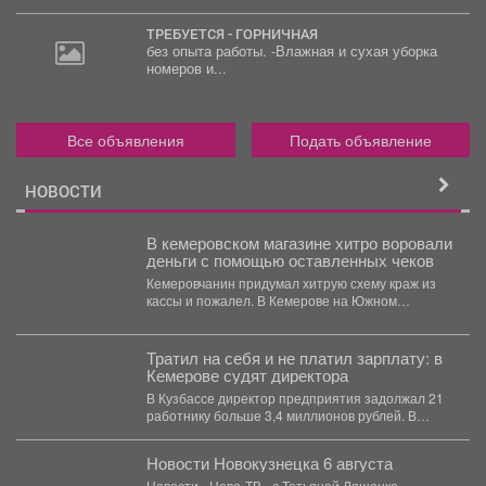
ТРЕБУЕТСЯ - ГОРНИЧНАЯ
без опыта работы. -Влажная и сухая уборка
номеров и...
Все объявления
Подать объявление
НОВОСТИ
В кемеровском магазине хитро воровали
деньги с помощью оставленных чеков
Кемеровчанин придумал хитрую схему краж из
кассы и пожалел. В Кемерове на Южном
вскрыли...
Тратил на себя и не платил зарплату: в
Кемерове судят директора
В Кузбассе директор предприятия задолжал 21
работнику больше 3,4 миллионов рублей. В
Кузбассе прокуратура...
Новости Новокузнецка 6 августа
Новости «Ново-ТВ» с Татьяной Ляшенко