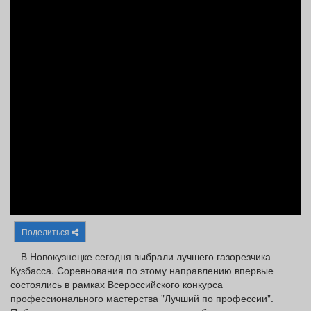
Афиша
Обучение
Проекты
Товары
Поздравления
Погода
ТВ программа
Я - пенсионер
Поделиться
В Новокузнецке сегодня выбрали лучшего газорезчика
Кузбасса. Соревнования по этому направлению впервые
состоялись в рамках Всероссийского конкурса
профессионального мастерства "Лучший по профессии".