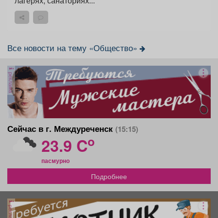
лагерях, санаториях...
Все новости на тему «Общество»
реклама
Сейчас в г. Междуреченск
(15:15)
o
23.9 C
пасмурно
Подробнее
реклама