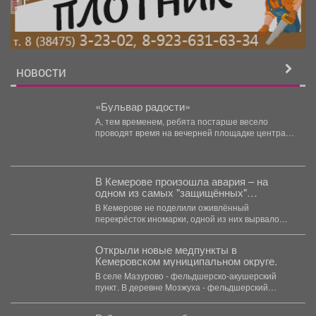
НОВОСТИ
«Бульвар радости»
А, тем временем, ребята постарше весело
проводят время на вечерней площадке центра
детского творчества «Бульвар...
В Кемерове произошла авария – на
одном из самых "защищённых"
перекрёстков
В Кемерове не поделили оживлённый
перекрёсток иномарки, одной из них вырвало
колесо. В понедельник,...
Открыли новые медпункты в
Кемеровском муниципальном округе.
В селе Мазурово - фельдшерско-акушерский
пункт. В деревне Мозжуха - фельдшерский
здравпункт. В модульных...