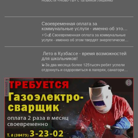
Своевременная оплата за
коммунальные услуги - именно об этом
твердят энергетические компании.
⚡💦💰 Своевременная оплата за коммунальные
услуги - именно об этом твердят энергетические
компании. Все...
️ Лето в Кузбассе - время возможностей
для школьников!
💫За два месяца более 125тысяч ребят успели
отдохнуть и оздоровиться-в лагерях, санаториях
и на туристических...
реклама