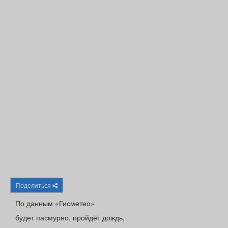
Афиша
Обучение
Проекты
Товары
Поздравления
Погода
ТВ программа
Я - пенсионер
Поделиться
По данным «Гисметео»
будет пасмурно, пройдёт дождь,