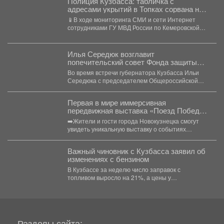
Полиция Кузбасса: табличка с
адресами укрытий в Топках сорвана не
злоумышленниками, а ветром
📱В ходе мониторинга СМИ и сети Интернет
сотрудниками ГУ МВД России по Кемеровской
области -...
Илья Середюк возглавит
попечительский совет Фонда защиты
детей Кузбасса.
Во время встречи губернатора Кузбасса Ильи
Середюка с председателем Общероссийской
общественно-государственной организации
«Фонд защиты детей»...
Первая в мире иммерсивная
передвижная выставка «Поезд Победы»
прибудет в Кемеровскую область.
➡️Жители и гости города Новокузнецка смогут
увидеть уникальную выставку о событиях
Великой Отечественной войны 3...
Важный чиновник с Кузбасса заявил об
изменениях с бензином
В Кузбассе за неделю число заправок с
топливом выросло на 21%, а цены у
независимых...
Разделы сайта: