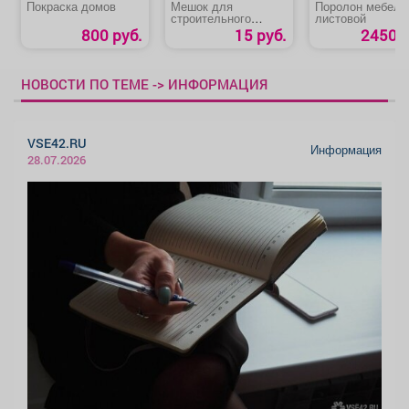
Покраска домов
Мешок для
Поролон мебель
строительного
листовой
мусора
800 руб.
15 руб.
2450 р
НОВОСТИ ПО ТЕМЕ -> ИНФОРМАЦИЯ
VSE42.RU
Информация
28.07.2026