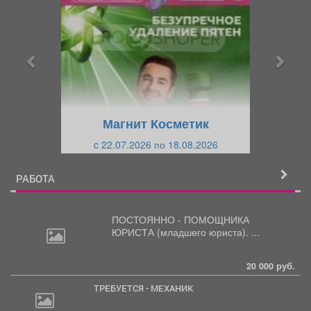
е
е
д
д
ы
у
д
ю
у
щ
щ
и
Магнит Косметик
и
й
c 22.07.2026 по 18.08.2026
й
РАБОТА
ПОСТОЯННО - ПОМОЩНИКА
ЮРИСТА
(младшего юриста). ...
20 000 руб.
ТРЕБУЕТСЯ - МЕХАНИК