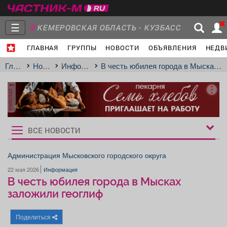
☰
КЕМЕРОВСКАЯ ОБЛАСТЬ - КУЗБАСС
ГЛАВНАЯ
ГРУППЫ
НОВОСТИ
ОБЪЯВЛЕНИЯ
НЕДВ
Главная
Группы
Новости
Главная
Новости
Информация
В честь юбилея города в Мысках заложили геоглиф
реклама
Объявления
Недвижимость
Услуги
ВСЕ НОВОСТИ
Рукбрики
новостей
Администрация Мысковского городского округа
22 мая 2026
Информация
Работа
Транспорт
Компании
В честь юбилея города в Мысках
заложили геоглиф
Поделиться