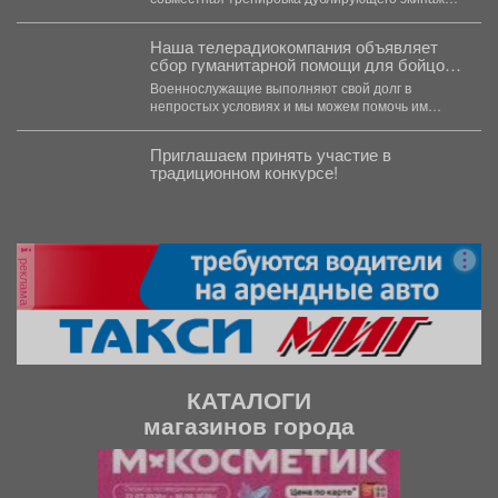
МКС-76 - космонавтов Роскосмоса Олега...
Наша телерадиокомпания объявляет
сбор гуманитарной помощи для бойцов
СВО
Военнослужащие выполняют свой долг в
непростых условиях и мы можем помочь им
конкретными вещами. Мы...
Приглашаем принять участие в
традиционном конкурсе!
реклама
КАТАЛОГИ
магазинов города
П
С
р
л