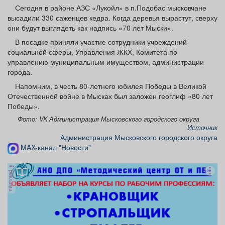
Афиша
Обучение
Проекты
Сегодня в районе АЗС «Лукойл» в п.Подобас мысковчане
высадили 330 саженцев кедра. Когда деревья вырастут, сверху
они будут выглядеть как надпись «70 лет Мыски».
В посадке приняли участие сотрудники учреждений
социальной сферы, Управления ЖКХ, Комитета по
управлению муниципальным имуществом, администрации
Товары
Поздравления
Погода
города.
Напомним, в честь 80-летнего юбилея Победы в Великой
Отечественной войне в Мысках был заложен геоглиф «80 лет
Победы».
ТВ программа
Я - пенсионер
Фото: VK Администрация Мысковского городского округа
Источник
Администрация Мысковского городского округа
MAX-канал "Новости"
реклама