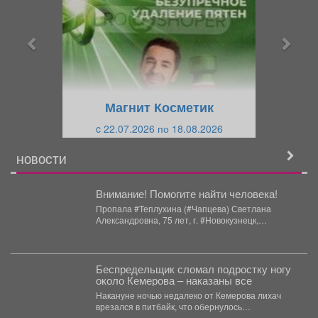
д
д
ы
у
д
ю
у
щ
щ
и
Магнит Косметик
и
й
c 22.07.2026 по 18.08.2026
й
НОВОСТИ
Внимание! Помогите найти человека!
Пропала #Теплухина (#Чапцева) Светлана
Александровна, 75 лет, г. #Новокузнецк,
#Кемеровская обл. 23 июля 2026...
Беспредельщик сломал подростку ногу
около Кемерова – наказаны все
Накануне ночью недалеко от Кемерова лихач
врезался в питбайк, что обернулось
неприятными последствиями не только...