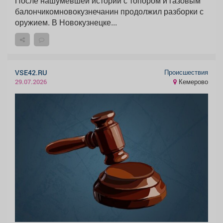
После нашумевшей истории с топором и газовым
балончикомновокузнечанин продолжил разборки с
оружием. В Новокузнецке...
Происшествия
VSE42.RU
Кемерово
29.07.2026