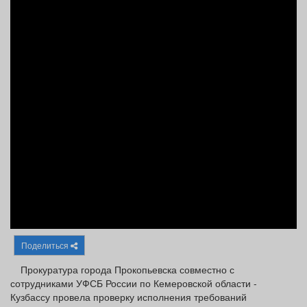
Афиша
Обучение
Проекты
Товары
Поздравления
Погода
ТВ программа
Я - пенсионер
Поделиться
Прокуратура города Прокопьевска совместно с
сотрудниками УФСБ России по Кемеровской области -
Кузбассу провела проверку исполнения требований