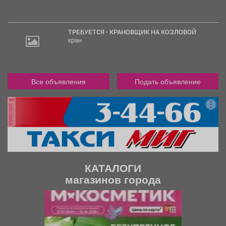
ТРЕБУЕТСЯ - КРАНОВЩИК НА КОЗЛОВОЙ
кран
Все объявления
Подать объявление
реклама
КАТАЛОГИ
магазинов города
П
С
р
л
е
е