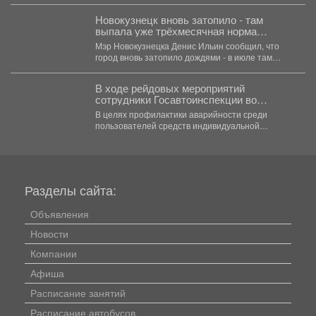
Новокузнецк вновь затопило - там
выпала уже трёхмесячная норма
осадков
Мэр Новокузнецка Денис Ильин сообщил, что
город вновь затопило дождями - в июле там
выпала...
В ходе рейдовых мероприятий
сотрудники Госавтоинспекции во
взаимодействии с инспектором ПДН
В целях профилактики аварийности среди
провели беседы с юными водителями
пользователей средств индивидуальной
СИМ и велосипедистами
мобильности и велосипедистов, формирования у
участников дорожного...
Разделы сайта:
Объявления
Новости
Компании
Афиша
Расписание занятий
Расписание автобусов