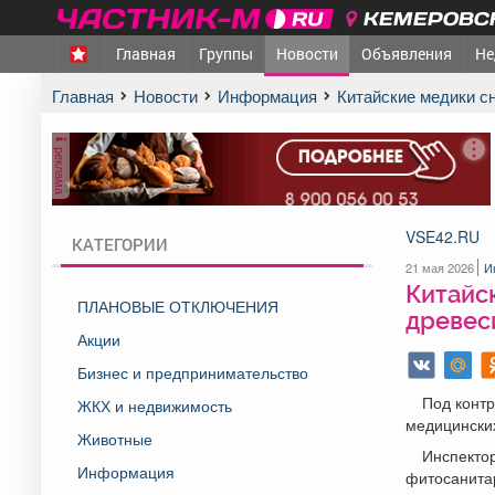
КЕМЕРОВСК
Главная
Группы
Новости
Объявления
Не
Главная
Новости
Информация
Китайские медики 
реклама
VSE42.RU
КАТЕГОРИИ
21 мая 2026
И
Китайс
ПЛАНОВЫЕ ОТКЛЮЧЕНИЯ
древес
Акции
Бизнес и предпринимательство
Под контр
ЖКХ и недвижимость
медицински
Животные
Инспекто
Информация
фитосанита