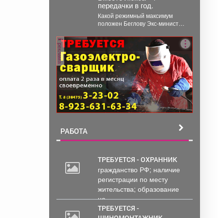
передачки в год.
Какой режимный максимум
положен Беглову Экс-министр
здравоохранения Кузбасса
Дмитрий Беглов отправился в
реклама
колонию строгого...
РАБОТА
ТРЕБУЕТСЯ - ОХРАННИК
гражданство РФ; наличие
20
регистрации по месту
000
жительства; образование
руб.
не...
ТРЕБУЕТСЯ -
ШИНОМОНТАЖНИК