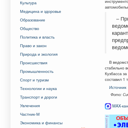
инструменто
Культура
автомобиль
Медицина и здоровье
– Пр
Образование
ведом
Общество
карант
Политика и власть
предп
Право и закон
ведом
Природа и экология
В ведомст
Происшествия
стабильно в
Промышленность
Кузбасса за
составил 1 т
Спорт и туризм
Источник
Технологии и наука
Фото: Си
Транспорт и дороги
Увлечения
MAX-кан
Частник-М
реклама
Экономика и финансы