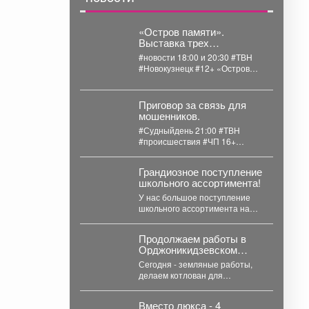
«Остров памяти».
Выставка трех
художников.
#новости 18:00 и 20:30 #ТВН
#Новокузнецк #12+ «Остров
памяти». Выставка трех
художников Со...
Приговор за связь для
мошенников.
#Судныйдень 21:00 #ТВН
#происшествия #ЧП 16+
Приговор за связь для
мошенников В Новокузнецке...
Грандиозное поступление
школьного ассортимента!
У нас большое поступление
школьного ассортимента на
любой вкус! Женская, мужская
и детская одежда...
Продолжаем работы в
Орджоникидзевском
районе.
Сегодня - земляные работы,
делаем котлован для
установки помпы, чтобы
откачивать воду с затопленных
Вместо люкса - 4
территорий....