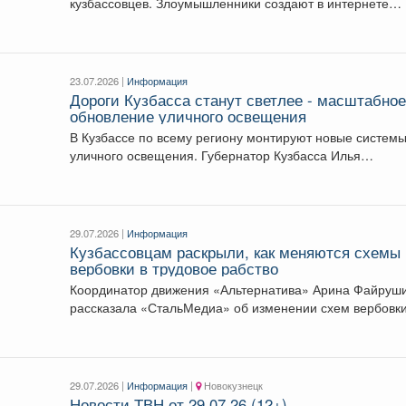
кузбассовцев. Злоумышленники создают в интернете
фейковые сервисы, якобы предоставляющие сведения.
23.07.2026 |
Информация
Дороги Кузбасса станут светлее - масштабно
обновление уличного освещения
В Кузбассе по всему региону монтируют новые систем
уличного освещения. Губернатор Кузбасса Илья
Середюк...
29.07.2026 |
Информация
Кузбассовцам раскрыли, как меняются схемы
вербовки в трудовое рабство
Координатор движения «Альтернатива» Арина Файруш
рассказала «СтальМедиа» об изменении схем вербовки
трудовое рабство. Главное...
29.07.2026 |
Информация
|
Новокузнецк
Новости ТВН от 29.07.26 (12+)