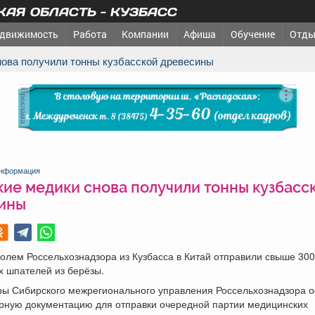
АЯ ОБЛАСТЬ - КУЗБАСС
движимость
Работа
Компании
Афиша
Обучение
Отды
снова получили тонны кузбасской древесины
реклама
нформация
кие медики снова получили тонны кузбасс
ины
олем Россельхознадзора из Кузбасса в Китай отправили свыше 300
х шпателей из берёзы.
ры Сибирского межрегионального управления Россельхознадзора
рную документацию для отправки очередной партии медицинских