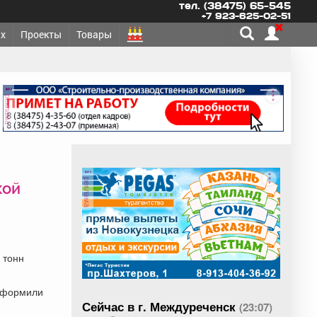
тел. (38475) 65-545
+7 923-625-02-51
х
Проекты
Товары
реклама
реклама
кой
 тонн
 оформили
Сейчас в г. Междуреченск
(23:07)