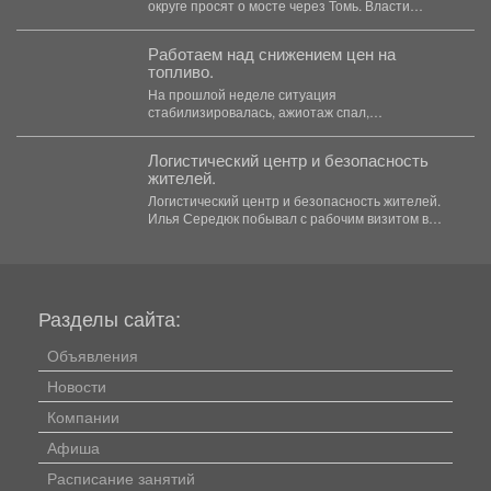
округе просят о мосте через Томь. Власти
прокомментировали ситуацию. ...
Работаем над снижением цен на
топливо.
На прошлой неделе ситуация
стабилизировалась, ажиотаж спал,
сформировали достаточный запас бензина и
солярки. Удалось...
Логистический центр и безопасность
жителей.
Логистический центр и безопасность жителей.
Илья Середюк побывал с рабочим визитом в
Берёзовском. 🤝 ...
Разделы сайта:
Объявления
Новости
Компании
Афиша
Расписание занятий