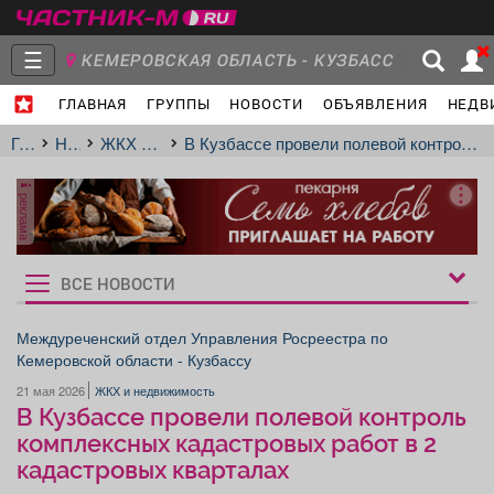
☰
КЕМЕРОВСКАЯ ОБЛАСТЬ - КУЗБАСС
ГЛАВНАЯ
ГРУППЫ
НОВОСТИ
ОБЪЯВЛЕНИЯ
НЕДВ
Главная
Группы
Новости
Главная
Новости
ЖКХ и недвижимость
В Кузбассе провели полевой контроль комплексных кадастровых работ в 2 кадастровых кварталах
реклама
Объявления
Недвижимость
Услуги
ВСЕ НОВОСТИ
Рукбрики
новостей
Междуреченский отдел Управления Росреестра по
Кемеровской области - Кузбассу
Работа
Транспорт
Компании
21 мая 2026
ЖКХ и недвижимость
В Кузбассе провели полевой контроль
комплексных кадастровых работ в 2
кадастровых кварталах