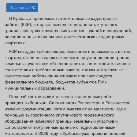
Афиша
Обучение
Проекты
Поделиться
В Кузбассе продолжаются комплексные кадастровые
работы (ККР), которые позволяют установить и уточнить
границы сразу всех земельных участков, зданий и сооружений,
расположенных в одном или даже нескольких кадастровых
Товары
Поздравления
Погода
кварталах.
ККР выгодны кузбассовцам, имеющим недвижимость в этих
кварталах: они позволяют экономить на установлении границ
земельных участков и объектов капитального строительства в
соответствии с требованиями закона, так как комплексные
ТВ программа
Я - пенсионер
кадастровые работы финансируются за счет средств
федерального бюджета, бюджетов субъектов РФ и
муниципальных образований.
Полевой контроль комплексных кадастровых работ
проводят выборочно. Специалисты Росреестра и Роскадастра
изучают документацию, затем выезжают на местность, где с
помощью высокоточного спутникового геодезического
оборудования измеряют границы земельных участков и
сопоставляют полученные данные с подготовленными
материалами. В 2026 году в Кузбассе уже провели полевой