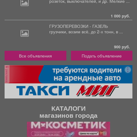
розеток,
выключателей, и др. Мелкие ...
1 000 руб.
ГРУЗОПЕРЕВОЗКИ - ГАЗЕЛЬ
грузчики,
возим всё, до 2-х тонн, в ...
900 руб.
Все объявления
Подать объявление
реклама
КАТАЛОГИ
магазинов города
П
С
р
л