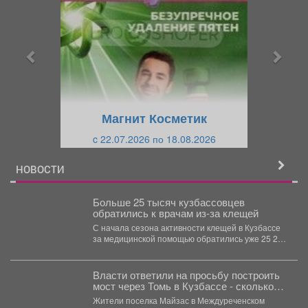
е
е
д
д
ы
у
д
ю
у
щ
щ
и
Магнит Косметик
и
й
c 22.07.2026 по 18.08.2026
й
НОВОСТИ
Больше 25 тысяч кузбассовцев
обратились к врачам из-за клещей
С начала сезона активности клещей в Кузбассе
за медицинской помощью обратились уже 25 257
человек,...
Власти ответили на просьбу построить
мост через Томь в Кузбассе - сколько
потребуется денег
Жители поселка Майзас в Междуреченском