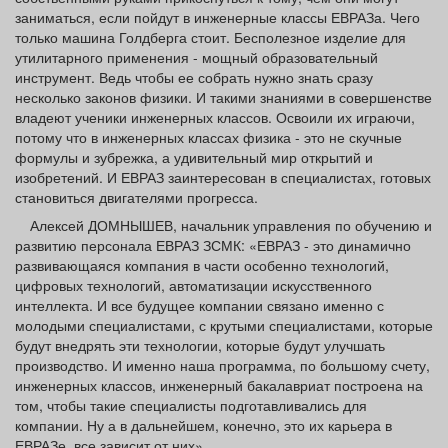
заниматься, если пойдут в инженерные классы ЕВРАЗа. Чего
только машина Голдберга стоит. Бесполезное изделие для
утилитарного применения - мощный образовательный
инструмент. Ведь чтобы ее собрать нужно знать сразу
несколько законов физики. И такими знаниями в совершенстве
владеют ученики инженерных классов. Освоили их играючи,
потому что в инженерных классах физика - это не скучные
формулы и зубрежка, а удивительный мир открытий и
изобретений. И ЕВРАЗ заинтересован в специалистах, готовых
становиться двигателями прогресса.
Алексей ДОМНЫШЕВ, начальник управления по обучению и
развитию персонала ЕВРАЗ ЗСМК: «ЕВРАЗ - это динамично
развивающаяся компания в части особенно технологий,
цифровых технологий, автоматизации искусственного
интеллекта. И все будущее компании связано именно с
молодыми специалистами, с крутыми специалистами, которые
будут внедрять эти технологии, которые будут улучшать
производство. И именно наша программа, по большому счету,
инженерных классов, инженерный бакалавриат построена на
том, чтобы такие специалисты подготавливались для
компании. Ну а в дальнейшем, конечно, это их карьера в
ЕВРАЗе, все зависит от них».