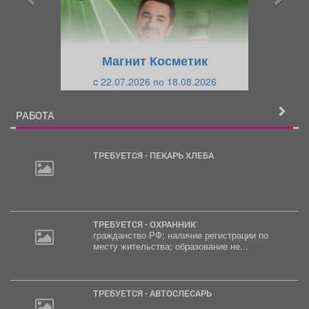
д
ю
у
щ
щ
и
Магнит Косметик
и
й
c 22.07.2026 по 18.08.2026
й
РАБОТА
ТРЕБУЕТСЯ - ПЕКАРЬ ХЛЕБА
ТРЕБУЕТСЯ - ОХРАННИК
гражданство РФ; наличие регистрации по
месту жительства; образование не...
ТРЕБУЕТСЯ - АВТОСЛЕСАРЬ