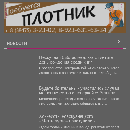
реклама
НОВОСТИ
Нескучная библиотека: как отметить
день рождения среди книг
Пространство Центральной библиотеки Мысков
давно вышло за рамки читального зала. Здесь
комфортно работать, учиться, играть...
Будьте бдительны - участились случаи
мошенничества с поверкой счётчиков и
«жилищными проверками»
Мошенники раскладывают по почтовым ящикам
листовки, имитирующие официальные
уведомления, а также звонят жителям и
требуют...
Хоккеисты новокузнецкого
«Металлурга» приступили к
тренировкам.
Ждем горячих эмоций и побед, ребятам желаем