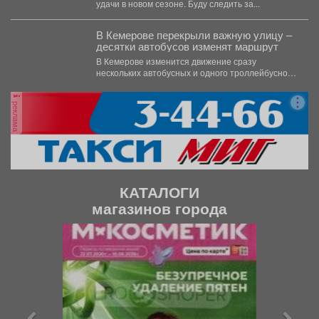
удачи в новом сезоне. Буду следить за...
В Кемерове перекрыли важную улицу –
десятки автобусов изменят маршрут
В Кемерове изменится движение сразу
нескольких автобусных и одного троллейбусного
маршрута. Как сообщили в...
реклама
КАТАЛОГИ
магазинов города
П
С
р
л
е
е
д
д
ы
у