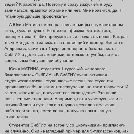
ведет? К работе, да. Поэтому я сразу вижу, чем я буду
заниматься, нравится это мне или нет. Мне нравится, да. Я
планирую дальше продолжать».
А Юлия Матина смело развеивает мифы о гуманитарном
складе ума девушек. Ее стихия - физика, математика,
информатика. Любит придумывать и создавать новое. Как раз
то, чем и должен заниматься настоящий инженер. Вместе с
Андреем заканчивает 1 курс инженерного бакалавриата
СибГИУ и делиться эмоциями не только от учебы, но и от
социальных бонусов при обучении.
Юлия МАТИНА, студентка 1 курса «Инженерного
бакалавриата» СибГИУ: «В СибГИУ очень активная
студенческая жизнь, студенческие весны, где студенты
проявляют себя не как интеллектуально, но так и творчески. И
за это, конечно же, получают вознаграждение. Это наши
повышенные стипендии. Например, вот я участвую, как и в
активной жизни вуза, так и в научно-исследовательских
работах, и за это, естественно, получаю повышенную
стипендию».
Студентов СибГИУ на встречу со школьниками пригласили
не случайно. Они - наглядный пример для 9-тиклассников, как