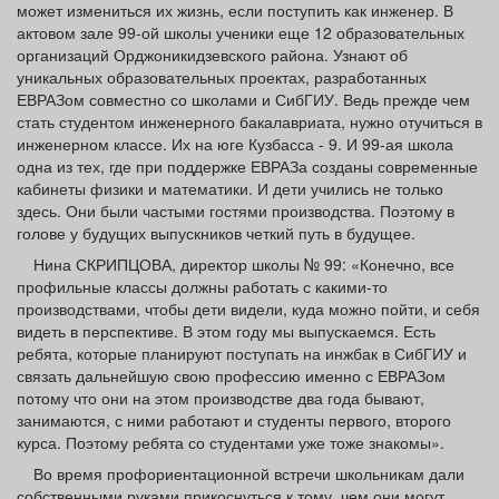
может измениться их жизнь, если поступить как инженер. В
актовом зале 99-ой школы ученики еще 12 образовательных
организаций Орджоникидзевского района. Узнают об
уникальных образовательных проектах, разработанных
ЕВРАЗом совместно со школами и СибГИУ. Ведь прежде чем
стать студентом инженерного бакалавриата, нужно отучиться в
инженерном классе. Их на юге Кузбасса - 9. И 99-ая школа
одна из тех, где при поддержке ЕВРАЗа созданы современные
кабинеты физики и математики. И дети учились не только
здесь. Они были частыми гостями производства. Поэтому в
голове у будущих выпускников четкий путь в будущее.
Нина СКРИПЦОВА, директор школы № 99: «Конечно, все
профильные классы должны работать с какими-то
производствами, чтобы дети видели, куда можно пойти, и себя
видеть в перспективе. В этом году мы выпускаемся. Есть
ребята, которые планируют поступать на инжбак в СибГИУ и
связать дальнейшую свою профессию именно с ЕВРАЗом
потому что они на этом производстве два года бывают,
занимаются, с ними работают и студенты первого, второго
курса. Поэтому ребята со студентами уже тоже знакомы».
Во время профориентационной встречи школьникам дали
собственными руками прикоснуться к тому, чем они могут