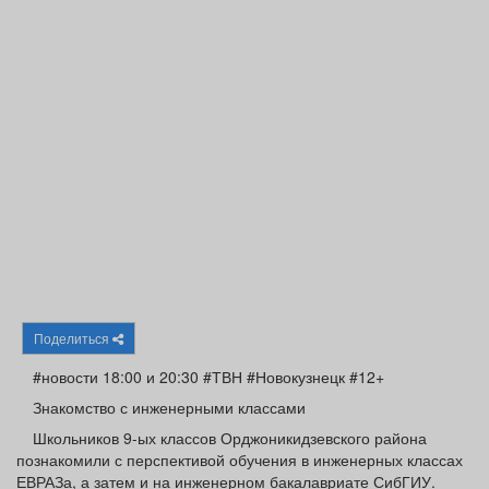
Афиша
Обучение
Проекты
Товары
Поздравления
Погода
ТВ программа
Я - пенсионер
Поделиться
#новости 18:00 и 20:30 #ТВН #Новокузнецк #12+
Знакомство с инженерными классами
Школьников 9-ых классов Орджоникидзевского района
познакомили с перспективой обучения в инженерных классах
ЕВРАЗа, а затем и на инженерном бакалавриате СибГИУ.