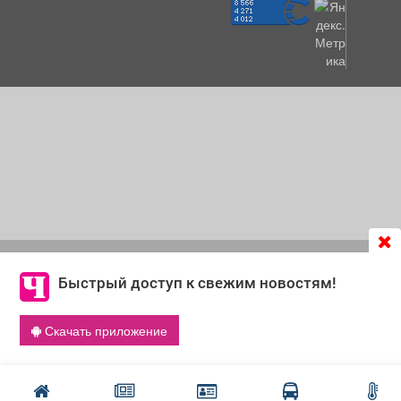
Продолжая использовать сайт
chastnik-m.ru
, Вы даете
согласие на обработку файлов cookie, которые
Быстрый доступ к свежим новостям!
обеспечивают корректную работу сайта и сбора
информации для улучшения качества сервисов.
Скачать приложение
Что такое cookie