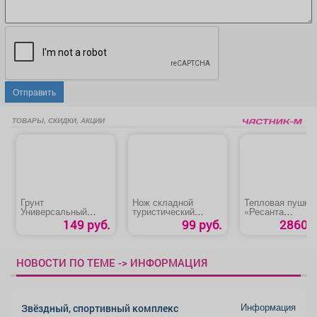
Отправить
ТОВАРЫ, СКИДКИ, АКЦИИ
Грунт
Нож складной
Тепловая пушка
Универсальный
туристический
«Ресанта
«Живая почва»
«Traveler»
ТЭП-3000К»
149 руб.
99 руб.
2860 р
НОВОСТИ ПО ТЕМЕ -> ИНФОРМАЦИЯ
Информация
Звёздный, спортивный комплекс