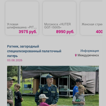
Угловая
Мотокоса «HUTER
Женская стрижк
шлифмашина «PIT
GGT-1500S»
PWS125-C6»
3975 руб.
8990 руб.
400 р
Ратник, загородный
Информация
специализированный палаточный
Междуреченск
лагерь
03.08.2026