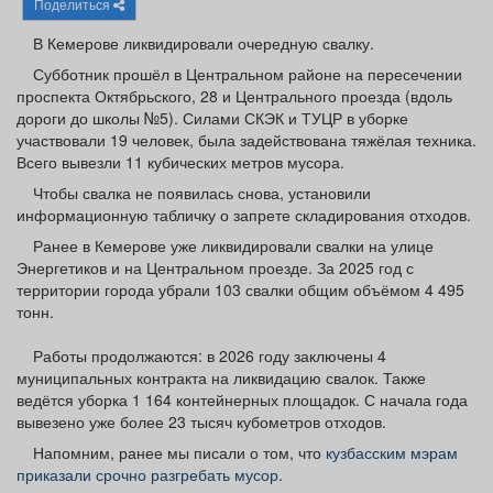
Поделиться
Афиша
Обучение
Проекты
В Кемерове ликвидировали очередную свалку.
Субботник прошёл в Центральном районе на пересечении
проспекта Октябрьского, 28 и Центрального проезда (вдоль
дороги до школы №5). Силами СКЭК и ТУЦР в уборке
Товары
Поздравления
Погода
участвовали 19 человек, была задействована тяжёлая техника.
Всего вывезли 11 кубических метров мусора.
Чтобы свалка не появилась снова, установили
информационную табличку о запрете складирования отходов.
Ранее в Кемерове уже ликвидировали свалки на улице
ТВ программа
Я - пенсионер
Энергетиков и на Центральном проезде. За 2025 год с
территории города убрали 103 свалки общим объёмом 4 495
тонн.
Работы продолжаются: в 2026 году заключены 4
муниципальных контракта на ликвидацию свалок. Также
ведётся уборка 1 164 контейнерных площадок. С начала года
вывезено уже более 23 тысяч кубометров отходов.
Напомним, ранее мы писали о том, что
кузбасским мэрам
приказали срочно разгребать мусор
.