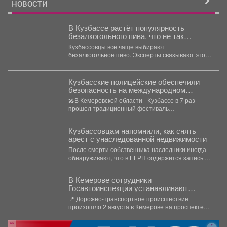
НОВОСТИ
В Кузбассе растёт популярность
безалкогольного пива, что не так
безопасно
Кузбассовцы всё чаще выбирают
безалкогольное пиво. Эксперты связывают это с
изменением модели потребления, ростом
акцизов...
Кузбасские полицейские обеспечили
безопасность на международном
музыкальном фестивале «Симфоночь»
🎤В Кемеровской области - Кузбассе в 7 раз
прошел традиционный фестиваль
«Симфоночь». 👏В музее-заповеднике...
Кузбассовцам напомнили, как снять
арест с унаследованной недвижимости
После смерти собственника наследники иногда
обнаруживают, что в ЕГРН содержится запись об
аресте или запрете...
В Кемерове сотрудники
Госавтоинспекции устанавливают
обстоятельства ДТП, в котором
📍 Дорожно-транспортное происшествие
травмирован человек
произошло 2 августа в Кемерове на проспекте
Октябрьском вблизи дома №74. ...