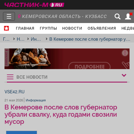
☰
КЕМЕРОВСКАЯ ОБЛАСТЬ - КУЗБАСС
ГЛАВНАЯ
ГРУППЫ
НОВОСТИ
ОБЪЯВЛЕНИЯ
НЕДВ
Главная
Группы
Новости
Главная
Новости
Информация
В Кемерове после слов губернатор убрали свалку, куда годами свозили мусор
реклама
Объявления
Недвижимость
Услуги
ВСЕ НОВОСТИ
Рукбрики
новостей
VSE42.RU
21 мая 2026
Информация
Работа
Транспорт
Компании
В Кемерове после слов губернатор
убрали свалку, куда годами свозили
мусор