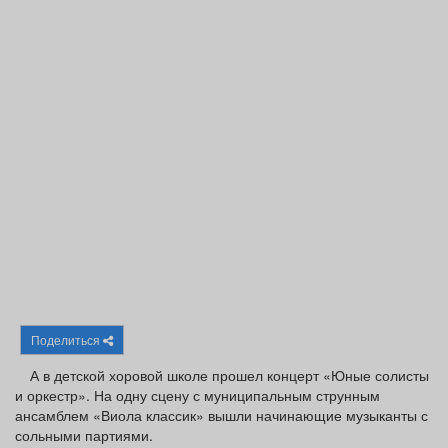
Афиша
Обучение
Проекты
Товары
Поздравления
Погода
ТВ программа
Я - пенсионер
Поделиться
А в детской хоровой школе прошел концерт «Юные солисты
и оркестр». На одну сцену с муниципальным струнным
ансамблем «Виола классик» вышли начинающие музыканты с
сольными партиями.