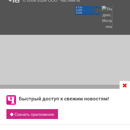
© 2006-2026
ООО "Частник-М"
Продолжая использовать сайт
chastnik-m.ru
, Вы даете
согласие на обработку файлов cookie, которые
Быстрый доступ к свежим новостям!
обеспечивают корректную работу сайта и сбора
информации для улучшения качества сервисов.
Скачать приложение
Что такое cookie