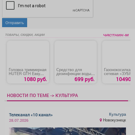
Отправить
ТОВАРЫ, СКИДКИ, АКЦИИ
Головка триммерная
Средство для
Газонокосилка
HUTER GTH Easy
дезинфекции воды в
сетевая «ЗУБР
Load
бассейнах
ГС-33-1310»
1080 руб.
699 руб.
10490 р
ЛОНГАФОР
НОВОСТИ ПО ТЕМЕ -> КУЛЬТУРА
Культура
Телеканал «10 канал»
Новокузнецк
28.07.2026