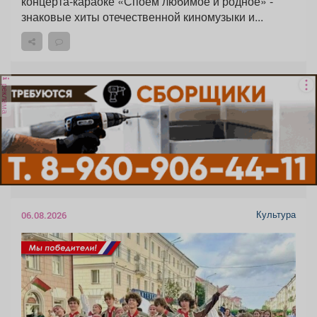
концерта-караоке «Споём любимое и родное» -
знаковые хиты отечественной киномузыки и...
реклама
Культура
06.08.2026