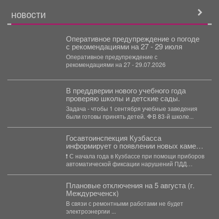
НОВОСТИ
Оперативное предупреждение о погоде
с рекомендациями на 27 - 29 июля
Оперативное предупреждение с
рекомендациями на 27 - 29.07.2026
В преддверии нового учебного года
проверяю школы и детские сады.
Задача - чтобы 1 сентября учебные заведения
были готовы принять детей. 🔷В 83-й школе...
Госавтоинспекция Кузбасса
информирует о появлении новых камер
автоматической фиксации нарушений
❗️ С начала года в Кузбассе при помощи приборов
правил дорожного движения
автоматической фиксации нарушений ПДД
выявлено более...
Плановые отключения на 5 августа (г.
Междуреченск)
В связи с ремонтными работами не будет
электроэнергии ...