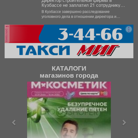
Кузбассе не заплатил 21 сотруднику
деньги
В Кузбассе завершено расследование
уголовного дела в отношении директора и
учредителя ООО «Альпина42» - компании,...
реклама
КАТАЛОГИ
магазинов города
П
С
р
л
е
е
д
д
ы
у
д
ю
у
щ