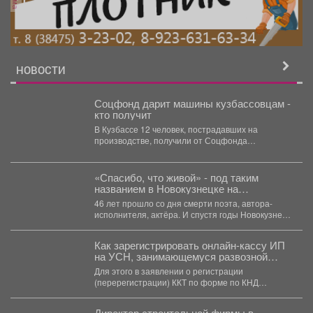
НОВОСТИ
Соцфонд дарит машины кузбассовцам -
кто получит
В Кузбассе 12 человек, пострадавших на
производстве, получили от Соцфонда
специально адаптированные автомобили. В...
«Спасибо, что живой» - под таким
названием в Новокузнецке на
«Кузбасской ярмарке» состоялся
46 лет прошло со дня смерти поэта, автора-
концерт памяти Владимира Высоцкого.
исполнителя, актёра. И спустя годы Новокузнецк
относится к...
Как зарегистрировать онлайн-кассу ИП
на УСН, занимающемуся развозной
торговлей
Для этого в заявлении о регистрации
(перерегистрации) ККТ по форме по КНД
1110061: 📍...
Директор строительной фирмы в