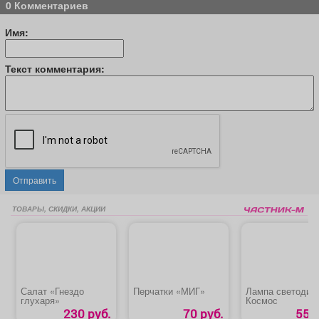
0 Комментариев
Имя:
Текст комментария:
Отправить
ТОВАРЫ, СКИДКИ, АКЦИИ
Салат «Гнездо
Перчатки «МИГ»
Лампа светодио
глухаря»
Космос
230 руб.
70 руб.
55 р