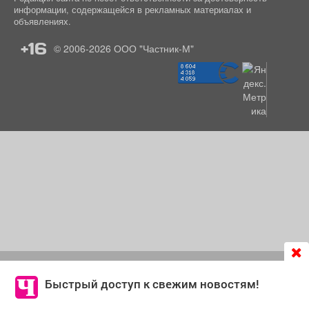
информации, содержащейся в рекламных материалах и
объявлениях.
+16
© 2006-2026
ООО "Частник-М"
Продолжая использовать сайт
chastnik-m.ru
, Вы даете
согласие на обработку файлов cookie, которые
Быстрый доступ к свежим новостям!
обеспечивают корректную работу сайта и сбора