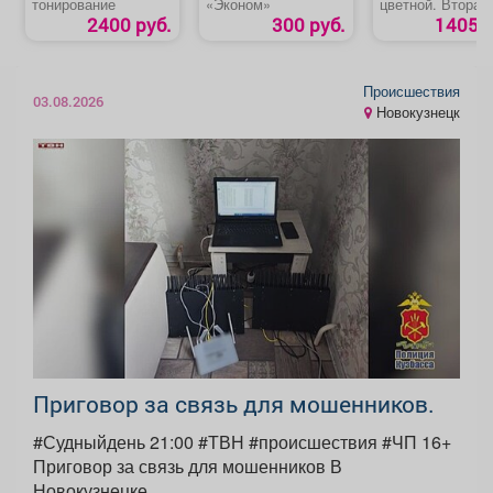
тонирование
«Эконом»
цветной. Вторая
полоса.
2400 руб.
300 руб.
1405 р
Происшествия
03.08.2026
Новокузнецк
Приговор за связь для мошенников.
#Судныйдень 21:00 #ТВН #происшествия #ЧП 16+
Приговор за связь для мошенников В
Новокузнецке...