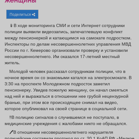
женщины
Афиша
Обучение
Проекты
Поделиться
📱В ходе мониторинга СМИ и сети Интернет сотрудники
полиции выявили видеозапись, запечатлевшую конфликт
между пенсионеркой и катающимся на самокате подростком.
Товары
Поздравления
Погода
Инспекторы по делам несовершеннолетних управления МВД
России по г. Кемерово организовали проверку и установили
несовершеннолетнего. Им оказался 17-летний местный
житель.
Молодой человек рассказал сотрудникам полиции, что в
ТВ программа
Я - пенсионер
ночное время он со знакомыми катался на электросмокате. В
3:30 на проспекте Молодежном подросток заметил
пенсионерку. Увидев пожилую женщину, он начал смеяться
над ней и выражаться в отношении нее грубой нецензурной
бранью, при этом все происходящее снимал на видео,
которое опубликовал на своей странице в социальной сети.
‼В полицию сигналов о случившемся не поступало, в
медицинские учреждения с жалобами никто не обращался.
🖊В отношении несовершеннолетнего нарушителя
полицейские составили протокол по ст. 20.1 КоАП РФ «Мелкое