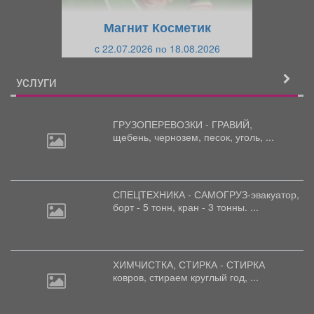
щ
и
Магнит Косметик
и
й
c 22.07.2026 по 18.08.2026
й
УСЛУГИ
ГРУЗОПЕРЕВОЗКИ - ГРАВИЙ,
щебень,
чернозем, песок, уголь, ...
СПЕЦТЕХНИКА - САМОГРУЗ-эвакуатор,
борт
- 5 тонн, кран - 3 тонны. ...
ХИМЧИСТКА, СТИРКА - СТИРКА
ковров,
стираем круглый год, ...