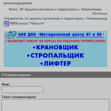
рекомендациями
Афиша
Обучение
Проекты
Фото: VK Защита населения и территории г. Новокузнецка
Источник
Управление по защите населения и территории г. Новокузнецк
MAX-канал "Новости"
Товары
Поздравления
Погода
реклама
ТВ программа
Я - пенсионер
0 Комментариев
Имя:
Текст комментария: