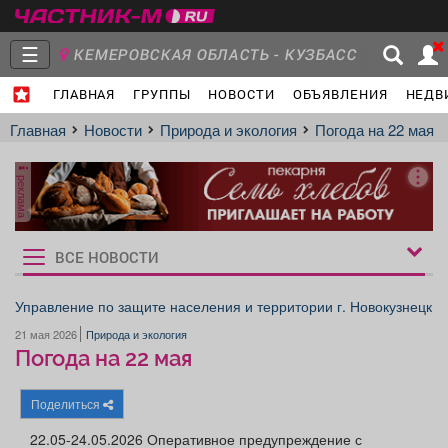
☰
КЕМЕРОВСКАЯ ОБЛАСТЬ - КУЗБАСС
ГЛАВНАЯ
ГРУППЫ
НОВОСТИ
ОБЪЯВЛЕНИЯ
НЕДВ
Главная
Группы
Новости
Главная
Новости
Природа и экология
Погода на 22 мая
реклама
Объявления
Недвижимость
Услуги
ВСЕ НОВОСТИ
Рукбрики
новостей
Управление по защите населения и территории г. Новокузнецк
21 мая 2026
Природа и экология
Работа
Транспорт
Компании
Погода на 22 мая
Поделиться
22.05-24.05.2026 Оперативное предупреждение с