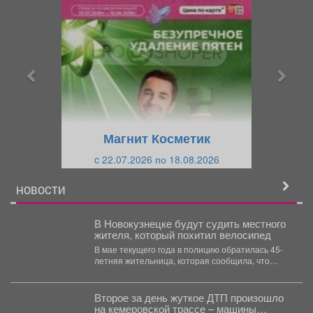
р
л
е
е
д
д
ы
у
д
ю
у
щ
щ
и
Магнит Косметик
и
й
c 22.07.2026 по 18.08.2026
й
НОВОСТИ
В Новокузнецке будут судить местного
жителя, который похитил велосипед
В мае текущего года в полицию обратилась 45-
летняя жительница, которая сообщила, что
неизвестный похитил принадлежащий...
Второе за день жуткое ДТП произошло
на кемеровской трассе – машины