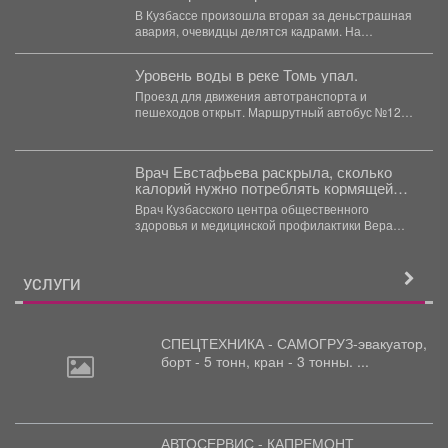
всмятку
В Кузбассе произошла вторая за деньстрашная
авария, очевидцы делятся кадрами. На
кемеровской трассе жёстко...
Уровень воды в реке Томь упал.
Проезд для движения автотранспорта и
пешеходов открыт. Маршрутный автобус №12
ходит по расписанию.
Врач Евстафьева раскрыла, сколько
калорий нужно потреблять кормящей
маме
Врач Кузбасского центра общественного
здоровья и медицинской профилактики Вера
Евстафьева поясняет, что количество калорий
зависит...
УСЛУГИ
СПЕЦТЕХНИКА - САМОГРУЗ-эвакуатор,
борт
- 5 тонн, кран - 3 тонны. ...
АВТОСЕРВИС - КАПРЕМОНТ