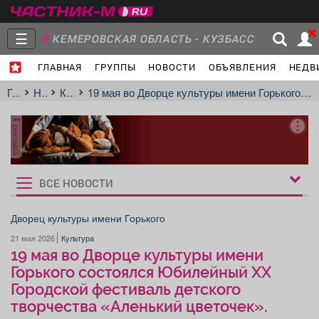
☰
КЕМЕРОВСКАЯ ОБЛАСТЬ - КУЗБАСС
ГЛАВНАЯ
ГРУППЫ
НОВОСТИ
ОБЪЯВЛЕНИЯ
НЕДВ
Главная
Группы
Новости
Главная
Новости
Культура
19 мая во Дворце культуры имени Горького состоялся Юбилейный XX Городской фестиваль детского творчества «Аленький цветочек».
реклама
Объявления
Недвижимость
Услуги
ВСЕ НОВОСТИ
Рукбрики
новостей
Дворец культуры имени Горького
21 мая 2026
Культура
Работа
Транспорт
Компании
19 мая во Дворце культуры имени
Горького состоялся Юбилейный XX
Городской фестиваль детского
творчества «Аленький цветочек».