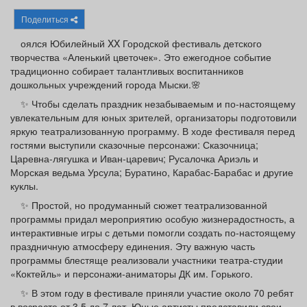
Афиша
Обучение
Проекты
Поделиться
оялся Юбилейный XX Городской фестиваль детского
творчества «Аленький цветочек». Это ежегодное событие
традиционно собирает талантливых воспитанников
дошкольных учреждений города Мыски.🌸
Товары
Поздравления
Погода
✨ Чтобы сделать праздник незабываемым и по‑настоящему
увлекательным для юных зрителей, организаторы подготовили
яркую театрализованную программу. В ходе фестиваля перед
гостями выступили сказочные персонажи: Сказочница;
Царевна‑лягушка и Иван‑царевич; Русалочка Ариэль и
ТВ программа
Я - пенсионер
Морская ведьма Урсула; Буратино, Карабас‑Барабас и другие
куклы.
✨ Простой, но продуманный сюжет театрализованной
программы придал мероприятию особую жизнерадостность, а
интерактивные игры с детьми помогли создать по‑настоящему
праздничную атмосферу единения. Эту важную часть
программы блестяще реализовали участники театра‑студии
«Коктейль» и персонажи‑аниматоры ДК им. Горького.
✨ В этом году в фестивале приняли участие около 70 ребят
в возрасте от 3,5 до 7 лет. Юные артисты представили свои