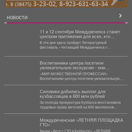
НОВОСТИ
11 и 12 сентября Междуреченск станет
центром притяжения для всех, кто
любит книги и родной язык.
В эти дни здесь пройдет Литературный
фестиваль «Читающий Междуреченск»!
Проспект Коммунистический превратится в
огромную...
Воспитанники центра посетили
увлекательную экскурсию - они
побывали на территории пожарной
«МИР МУЖЕСТВЕННОЙ ПРОФЕССИИ»
части.
Воспитанники центра посетили увлекательную
экскурсию - они побывали на территории
пожарной...
Силовики добились выплат для
кузбассовцев в 600 млн рублей
За полгода прокуратура Кузбасса восстановила
трудовые права жителей на 600 миллионов
рублей. В Кузбассе...
Междуреченская «ЛЕТНЯЯ ПЛОЩАДКА
ГТО»
Акция «Лето с ГТО в Кузбассе!» «ЛЕТНЯЯ