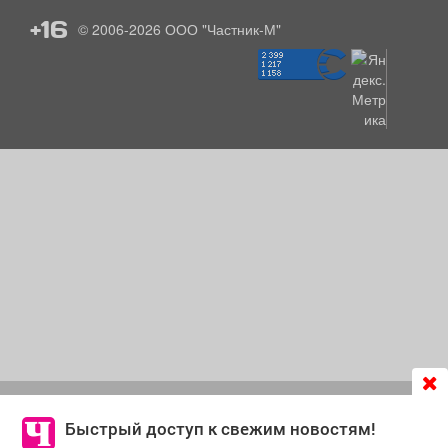
+16
© 2006-2026
ООО "Частник-М"
Продолжая использовать сайт
chastnik-m.ru
, Вы даете
согласие на обработку файлов cookie, которые
Быстрый доступ к свежим новостям!
обеспечивают корректную работу сайта и сбора