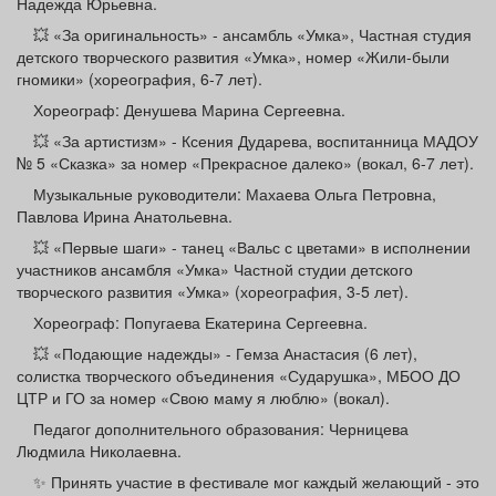
Надежда Юрьевна.
💥 «За оригинальность» - ансамбль «Умка», Частная студия
детского творческого развития «Умка», номер «Жили‑были
гномики» (хореография, 6-7 лет).
Хореограф: Денушева Марина Сергеевна.
💥 «За артистизм» - Ксения Дударева, воспитанница МАДОУ
№ 5 «Сказка» за номер «Прекрасное далеко» (вокал, 6-7 лет).
Музыкальные руководители: Махаева Ольга Петровна,
Павлова Ирина Анатольевна.
💥 «Первые шаги» - танец «Вальс с цветами» в исполнении
участников ансамбля «Умка» Частной студии детского
творческого развития «Умка» (хореография, 3-5 лет).
Хореограф: Попугаева Екатерина Сергеевна.
💥 «Подающие надежды» - Гемза Анастасия (6 лет),
солистка творческого объединения «Сударушка», МБОО ДО
ЦТР и ГО за номер «Свою маму я люблю» (вокал).
Педагог дополнительного образования: Черницева
Людмила Николаевна.
✨ Принять участие в фестивале мог каждый желающий - это