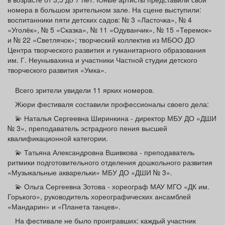
номера в большом зрительном зале. На сцене выступили:
воспитанники пяти детских садов: № 3 «Ласточка», № 4
«Уголёк», № 5 «Сказка», № 11 «Одуванчик», № 15 «Теремок»
и № 22 «Светлячок»; творческий коллектив из МБОО ДО
Центра творческого развития и гуманитарного образования
им. Г. Неунывахина и участники Частной студии детского
творческого развития «Умка».
Всего зрители увидели 11 ярких номеров.
Жюри фестиваля составили профессионалы своего дела:
💫 Наталья Сергеевна Ширинкина - директор МБУ ДО «ДШИ
№ 3», преподаватель эстрадного пения высшей
квалификационной категории.
💫 Татьяна Александровна Вшивкова - преподаватель
ритмики подготовительного отделения дошкольного развития
«Музыкальные акварельки» МБУ ДО «ДШИ № 3».
💫 Ольга Сергеевна Зотова - хореограф МАУ МГО «ДК им.
Горького», руководитель хореографических ансамблей
«Мандарин» и «Планета танцев».
На фестивале не было проигравших: каждый участник