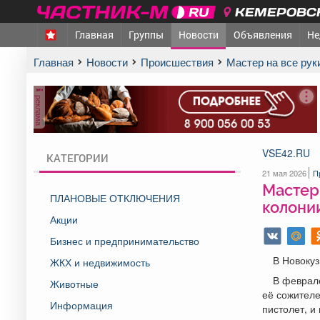
КЕМЕРОВСК
Главная
Группы
Новости
Объявления
Не
Главная
Новости
Происшествия
Мастер на все ру
реклама
VSE42.RU
КАТЕГОРИИ
21 мая 2026
П
Мастер 
ПЛАНОВЫЕ ОТКЛЮЧЕНИЯ
колонии
Акции
Бизнес и предпринимательство
В Новокуз
ЖКХ и недвижимость
В феврал
Животные
её сожителе
Информация
пистолет, и