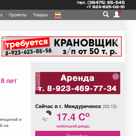
тел. (38475) 65-545
+7 923-625-02-51
х
Проекты
Товары
реклама
реклама
8 лет
Сейчас в г. Междуреченск
(02:13)
o
17.4 C
женщиной и
й на
небольшой дождь
Подробнее