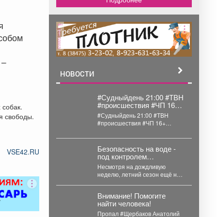
.
я
реклама
собом
 –
НОВОСТИ
#Судныйдень 21:00 #ТВН
#происшествия #ЧП 16+
 собак.
Объединенный рейд по
#Судныйдень 21:00 #ТВН
я свободы.
самокатам В борьбе с
#происшествия #ЧП 16+
правонарушениями все
Объединенный рейд по
средства хороши.
самокатам В борьбе с...
Безопасность на воде -
VSE42.RU
под контролем
профессионалов!
Несмотря на дождливую
неделю, летний сезон ещё не
завершён. А значит, вопрос
безопасности на водоёмах...
Внимание! Помогите
найти человека!
Пропал #Щербаков Анатолий