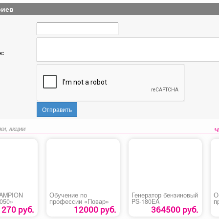
риев
я:
Отправить
КИ, АКЦИИ
HAMPION
Обучение по
Генератор бензиновый
О
7050»
профессии «Повар»
PS-180EA
п
«
270 руб.
12000 руб.
364500 руб.
у