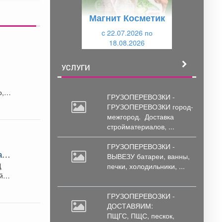
у
щ
Магнит Косметик
щ
и
и
c 22.07.2026 по
й
18.08.2026
й
УСЛУГИ
ах
, а
ГРУЗОПЕРЕВОЗКИ -
ГРУЗОПЕРЕВОЗКИ город-
межгород.
Доставка
стройматериалов, ...
ГРУЗОПЕРЕВОЗКИ -
а
ВЫВЕЗУ батареи,
ванны,
Д
печки, холодильники, ...
й
ГРУЗОПЕРЕВОЗКИ -
ДОСТАВЯИМ:
ПЩГС,
ПЩС, пескок,