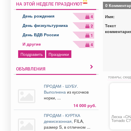
НА ЭТОЙ НЕДЕЛЕ ПРАЗДНУЮТ
0 Коммента
День рождения
Имя:
4
День физкультурника
Текст
2
комментари
День ВДВ России
1
И другие
4
Поздравить
Праздники
ОБЪЯВЛЕНИЯ
ТОВАРЫ, СКИД
ПРОДАМ - ШУБУ.
Выполнена
из кусочков
норки, ...
14 000 руб.
ПРОДАМ - КУРТКА
Леска «C
Tornado С
демисезонная,
FILA,
размер S, в отличном ...