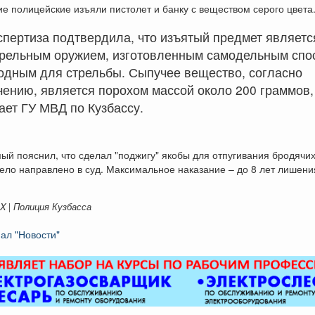
 полицейские изъяли пистолет и банку с веществом серого цвета
спертиза подтвердила, что изъятый предмет являетс
трельным оружием, изготовленным самодельным спо
годным для стрельбы. Сыпучее вещество, согласно
ению, является порохом массой около 200 граммов,
ет ГУ МВД по Кузбассу.
й пояснил, что сделал "поджигу" якобы для отпугивания бродячих
ело направлено в суд. Максимальное наказание – до 8 лет лишени
X | Полиция Кузбасса
ал "Новости"