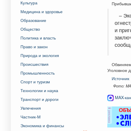
Культура
Прибывшие
Медицина и здоровье
– Эк
Образование
огнес
Общество
и при
заключ
Политика и власть
сообща
Право и закон
Природа и экология
Происшествия
Обвиняемы
Уголовное д
Промышленность
Источник
Спорт и туризм
Фото: MA
Технологии и наука
MAX-кан
Транспорт и дороги
Увлечения
реклама
Частник-М
Экономика и финансы