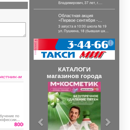
Владимирович, 37 лет, г.
#Новокузнецк С 25 мая 2026
года его...
Областная акция
«Первое сентября -
каждому школьнику»
3 августа в 10:00 школа № 19
пройдёт в
ул. Пушкина, 18 (бывшая шк
Междуреченске.
№1) примет муниципальные...
реклама
КАТАЛОГИ
магазинов города
П
С
р
л
е
е
д
д
бучение по
Гипсокартон «Knauf»
Репетитор по
ы
у
рофессии
предметам с 1-4
Машинист насосных
класс
8000 руб.
690 ру
д
ю
становок»