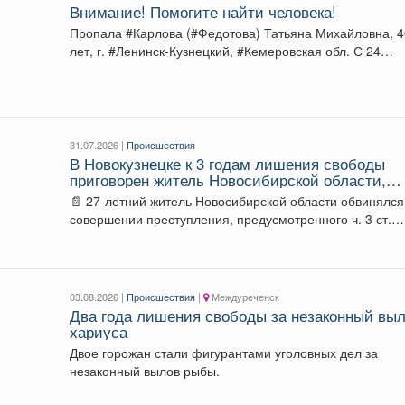
Внимание! Помогите найти человека!
Пропала #Карлова (#Федотова) Татьяна Михайловна, 
лет, г. #Ленинск-Кузнецкий, #Кемеровская обл. С 24
июля...
31.07.2026 |
Происшествия
В Новокузнецке к 3 годам лишения свободы
приговорен житель Новосибирской области,
организовавший узел связи для телефонных
📄 27-летний житель Новосибирской области обвинялся
мошенников
совершении преступления, предусмотренного ч. 3 ст.
274.3 УК...
03.08.2026 |
Происшествия
|
Междуреченск
Два года лишения свободы за незаконный вы
хариуса
Двое горожан стали фигурантами уголовных дел за
незаконный вылов рыбы.