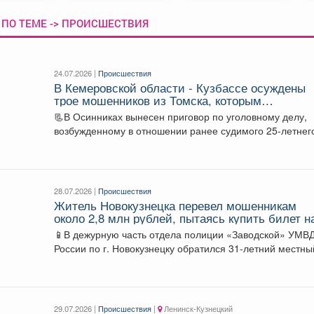
 ПО ТЕМЕ -> ПРОИСШЕСТВИЯ
24.07.2026 |
Происшествия
В Кемеровской области - Кузбассе осуждены
трое мошенников из Томска, которым
пенсионеры из Осинников передали в рукавиц
📃В Осинниках вынесен приговор по уголовному делу,
более 2,1 млн рублей
возбужденному в отношении ранее судимого 25-летнего
также...
28.07.2026 |
Происшествия
Житель Новокузнецка перевел мошенникам
около 2,8 млн рублей, пытаясь купить билет н
спектакль на фишинговом сайте театра
📱В дежурную часть отдела полиции «Заводской» УМВ
России по г. Новокузнецку обратился 31-летний местны
житель....
29.07.2026 |
Происшествия
|
Ленинск-Кузнецкий