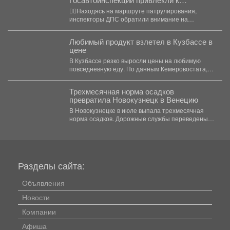
ответственности водителя-бесправника,
👮‍♂Находясь на маршруте патрулирования,
который пытался скрыться на
инспекторы ДПС обратили внимание на
мотоцикле
движущийся по проспекту Шахтеров кроссовый
мотоцикл....
Любимый продукт взлетел в Кузбассе в
цене
В Кузбассе резко выросли цены на любимую
повседневную еду. По данным Кемеровостата, с
20...
Трехмесячная норма осадков
превратила Новокузнецк в Венецию
В Новокузнецке в июле выпала трехмесячная
норма осадков. Дорожные службы переведены
на усиленный режим, идет...
Разделы сайта:
Объявления
Новости
Компании
Афиша