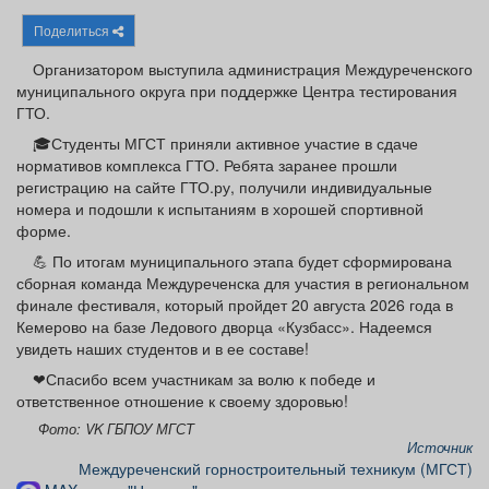
Афиша
Обучение
Проекты
Поделиться
Организатором выступила администрация Междуреченского
муниципального округа при поддержке Центра тестирования
ГТО.
Товары
Поздравления
Погода
🎓Студенты МГСТ приняли активное участие в сдаче
нормативов комплекса ГТО. Ребята заранее прошли
регистрацию на сайте ГТО.ру, получили индивидуальные
номера и подошли к испытаниям в хорошей спортивной
форме.
ТВ программа
Я - пенсионер
💪 По итогам муниципального этапа будет сформирована
сборная команда Междуреченска для участия в региональном
финале фестиваля, который пройдет 20 августа 2026 года в
Кемерово на базе Ледового дворца «Кузбасс». Надеемся
увидеть наших студентов и в ее составе!
❤Спасибо всем участникам за волю к победе и
ответственное отношение к своему здоровью!
Фото: VK ГБПОУ МГСТ
Источник
Междуреченский горностроительный техникум (МГСТ)