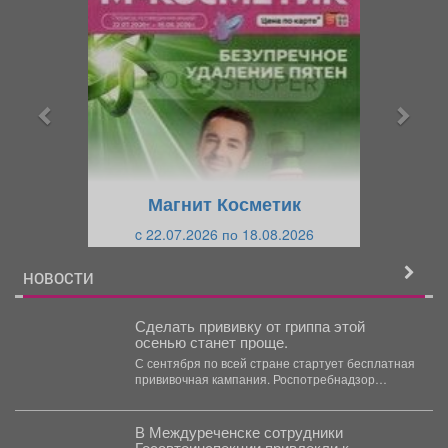
р
л
е
е
д
д
ы
у
д
ю
у
щ
щ
и
Магнит Косметик
и
й
c 22.07.2026 по 18.08.2026
й
НОВОСТИ
Сделать прививку от гриппа этой
осенью станет проще.
С сентября по всей стране стартует бесплатная
прививочная кампания. Роспотребнадзор
сообщил, что отечественных вакцин
достаточно...
В Междуреченске сотрудники
Госавтоинспекции привлекли к