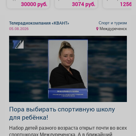
«Машинист буровой
полоса.
теплицы
30000 руб.
3074 руб.
1256 р
установки»
«Термопривод 3
Спорт и туризм
Телерадиокомпания «КВАНТ»
Междуреченск
05.08.2026
Пора выбирать спортивную школу
для ребёнка!
Набор детей разного возраста открыт почти во всех
спортшколах Междуреченска. А в ближайший