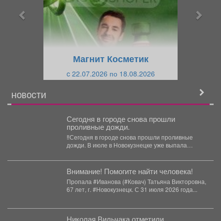
ы
у
д
ю
у
щ
щ
и
Магнит Косметик
и
й
c 22.07.2026 по 18.08.2026
й
НОВОСТИ
️Сегодня в городе снова прошли
проливные дожди.
‼️Сегодня в городе снова прошли проливные
дожди. В июле в Новокузнецке уже выпала
трёхмесячная норма...
Внимание! Помогите найти человека!
Пропала #Иванова (#Ковач) Татьяна Викторовна,
67 лет, г. #Новокузнецк. С 31 июля 2026 года...
Николая Вильчака отметили