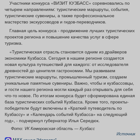
Участники конкурса «ВИЗИТ КУЗБАСС» соревновались по
Афиша
Обучение
Проекты
четырем направлениям: туристические маршруты, события,
туристические сувениры, а также профессиональное
мастерство экскурсоводов и гидов-переводчиков.
Главная цель конкурса - продвижение лучших туристических
проектов региона и повышение качества услуг в сфере
Товары
Поздравления
Погода
туризма.
«Туристическая отрасль становится одним из драйверов
экономики Кузбасса. Сегодня в нашем регионе создается
новая культура путешествий для каждого: от исследователя
древностей до ценителя гастрономии. Мы развиваем
ТВ программа
Я - пенсионер
туристические маршруты, промышленный туризм, создаем
уникальные памятные сувениры. Важно, чтобы и кузбассовцы,
и гости нашего региона могли каждый раз открывать для себя
что-то новое. По итогам конкурса будет сформирована единая
база туристических событий Кузбасса. Кроме того, проекты-
победители будут включены в «Краткий путеводитель по
Кузбассу» и «Календарь событий Кузбасса» на следующий
год», - подчеркнул губернатор Илья Середюк.
Фото: VK Кемеровская область — Кузбасс
Источник
MAX-канал "Новости"