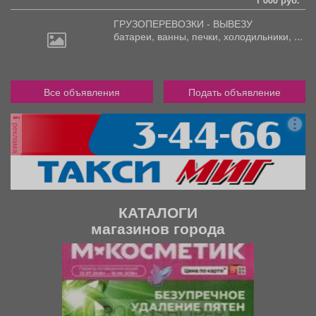
ГРУЗОПЕРЕВОЗКИ - ВЫВЕЗУ
батареи,
ванны, печки, холодильники, ...
Все объявления
Подать объявление
реклама
КАТАЛОГИ
магазинов города
П
С
р
л
е
е
д
д