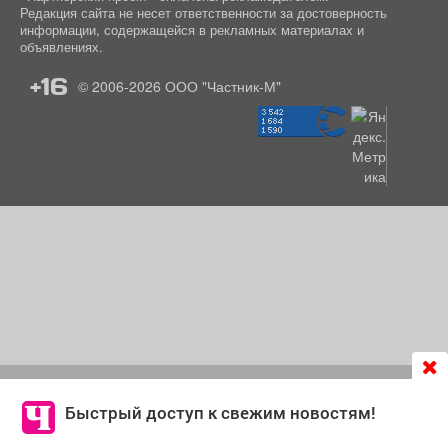
Редакция сайта не несет ответственности за достоверность
информации, содержащейся в рекламных материалах и
объявлениях.
+16
© 2006-2026
ООО "Частник-М"
Продолжая использовать сайт
chastnik-m.ru
, Вы даете
согласие на обработку файлов cookie, которые
Быстрый доступ к свежим новостям!
обеспечивают корректную работу сайта и сбора