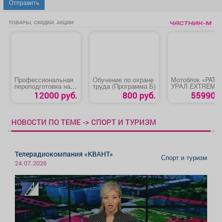
Отправить
ТОВАРЫ, СКИДКИ, АКЦИИ
Профессиональная
Обучение по охране
Мотоблок «PATR
переподготовка на
труда (Программа Б)
УРАЛ EXTREME
специалиста по
12000 руб.
800 руб.
55990 р
охране труда
«Техносферная
безопасность.
Охрана труда»
НОВОСТИ ПО ТЕМЕ -> СПОРТ И ТУРИЗМ
Телерадиокомпания «КВАНТ»
Спорт и туризм
24.07.2026